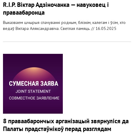
R.I.P. Віктар Адзіночанка — навуковец і
праваабаронца
Выказваем шчырыя спачуванні родным, блізкім, калегам і ўсім, хто
ведаў Віктара Аляксандравіча. Светлая памяць. //
16.05.2025
8 праваабарончых арганізацый звярнуліся да
Палаты прадстаўнікоў перад разглядам