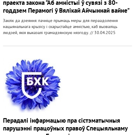
праекта закона "Аб амністыі ў сувязі з 80-
годдзем Перамогі ў Вялікай Айчыннай вайне"
Заклік да дзеяння: пачніце прымаць меры для пераадолення
нацыянальнага крызісу і скарыстайце амністыю, каб вызваліць
людзей, якія выказалі грамадзянскую нязгоду. //
30.04.2025
Перадалі інфармацыю пра сістэматычныя
парушэнні працоўных правоў Спецыяльнаму