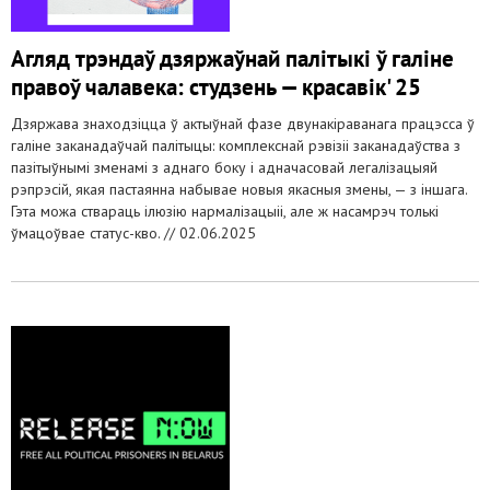
Агляд трэндаў дзяржаўнай палітыкі ў галіне
правоў чалавека: студзень — красавік' 25
Дзяржава знаходзіцца ў актыўнай фазе двунакіраванага працэсса ў
галіне заканадаўчай палітыцы: комплекснай рэвізіі заканадаўства з
пазітыўнымі зменамі з аднаго боку і адначасовай легалізацыяй
рэпрэсій, якая пастаянна набывае новыя якасныя змены, — з іншага.
Гэта можа ствараць ілюзію нармалізацыіі, але ж насамрэч толькі
ўмацоўвае статус-кво. //
02.06.2025