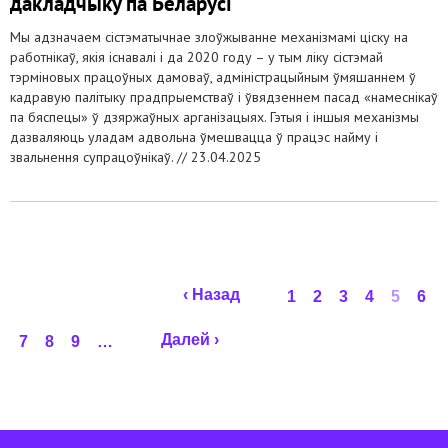
дакладчыку па Беларусі
Мы адзначаем сістэматычнае злоўжыванне механізмамі ціску на
работнікаў, якія існавалі і да 2020 году – у тым ліку сістэмай
тэрміновых працоўных дамоваў, адміністрацыйным ўмяшаннем ў
кадравую палітыку прадпрыемстваў і ўвядзеннем пасад «намеснікаў
па бяспецы» ў дзяржаўных арганізацыях. Гэтыя і іншыя механізмы
дазваляюць уладам адвольна ўмешвацца ў працэс найму і
звальнення супрацоўнікаў. //
23.04.2025
Старонкі
‹ Назад
1
2
3
4
5
6
Далей ›
7
8
9
…