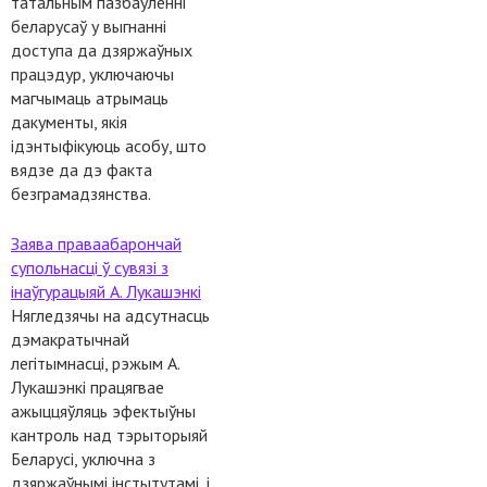
татальным пазбаўленні
беларусаў у выгнанні
доступа да дзяржаўных
працэдур, уключаючы
магчымаць атрымаць
дакументы, якія
ідэнтыфікуюць асобу, што
вядзе да дэ факта
безграмадзянства.
Заява праваабарончай
супольнасці ў сувязі з
інаўгурацыяй А. Лукашэнкі
Нягледзячы на адсутнасць
дэмакратычнай
легітымнасці, рэжым А.
Лукашэнкі працягвае
ажыццяўляць эфектыўны
кантроль над тэрыторыяй
Беларусі, уключна з
дзяржаўнымі інстытутамі, і,