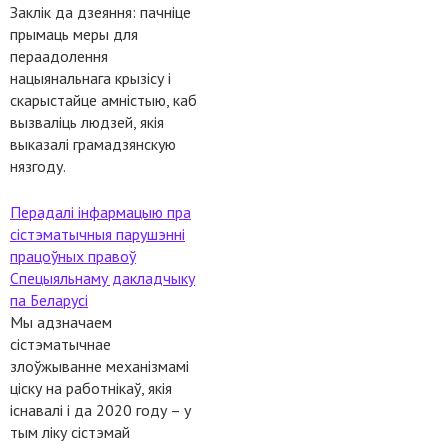
Заклік да дзеяння: пачніце
прымаць меры для
пераадолення
нацыянальнага крызісу і
скарыстайце амністыю, каб
вызваліць людзей, якія
выказалі грамадзянскую
нязгоду.
Перадалі інфармацыю пра
сістэматычныя парушэнні
працоўных правоў
Спецыяльнаму дакладчыку
па Беларусі
Мы адзначаем
сістэматычнае
злоўжыванне механізмамі
ціску на работнікаў, якія
існавалі і да 2020 году – у
тым ліку сістэмай