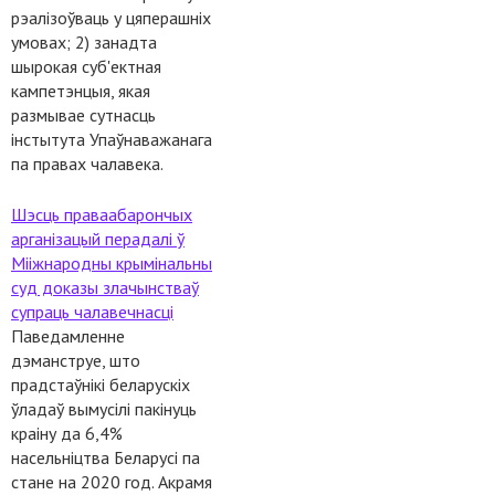
рэалізоўваць у цяперашніх
умовах; 2) занадта
шырокая суб'ектная
кампетэнцыя, якая
размывае сутнасць
інстытута Упаўнаважанага
па правах чалавека.
Шэсць праваабарончых
арганізацый перадалі ў
Мііжнародны крымінальны
суд доказы злачынстваў
супраць чалавечнасці
Паведамленне
дэманструе, што
прадстаўнікі беларускіх
ўладаў вымусілі пакінуць
краіну да 6,4%
насельніцтва Беларусі па
стане на 2020 год. Акрамя