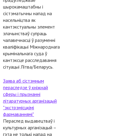
прадугледжвае
шырокамаштабны і
сістэматычны напад на
насельніцтва як
кантэкстуальны элемент
злачынстваў супраць
чалавечнасці ў разуменні
кваліфікацыі Міжнароднага
крымінальнага суда ў
кантэксце расследавання
сітуацыі Літва/Беларусь.
Заява аб сістэмным
пераследзе ў кніжнай
сферы і прызнанні
літаратурных арганізацый
"экстрэмісцкімі
фармаваннямі"
Пераслед выдавецтваў і
культурных арганізацый –
гэта не толькі напад на