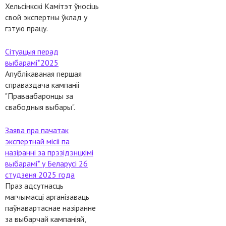
Хельсінкскі Камітэт ўносіць
свой экспертны ўклад у
гэтую працу.
Сітуацыя перад
выбарамі*2025
Апублікаваная першая
справаздача кампаніі
"Праваабаронцы за
свабодныя выбары".
Заява пра пачатак
экспертнай місіі па
назіранні за прэзідэнцкімі
выбарамі* у Беларусі 26
студзеня 2025 года
Праз адсутнасць
магчымасці арганізаваць
паўнавартаснае назіранне
за выбарчай кампаніяй,