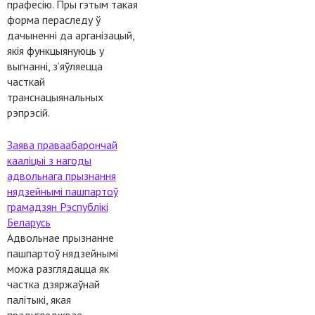
прафесію. Пры гэтым такая
форма пераследу ў
дачыненні да арганізацый,
якія функцыянуюць у
выгнанні, з’яўляецца
часткай
транснацыянальных
рэпрэсій.
Заява праваабарончай
кааліцыі з нагоды
адвольнага прызнання
нядзейнымі пашпартоў
грамадзян Рэспублікі
Беларусь
Адвольнае прызнанне
пашпартоў нядзейнымі
можа разглядацца як
частка дзяржаўнай
палітыкі, якая