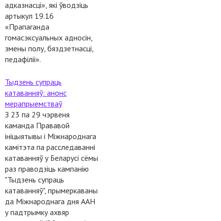
адказнасці», які ўводзіць
артыкул 19.16
«Прапаганда
гомасэксуальных адносін,
змены полу, бяздзетнасці,
педафіліі».
Тыдзень супраць
катаванняў: анонс
мерапрыемстваў
З 23 па 29 чэрвеня
каманда Прававой
ініцыятывы і Міжнароднага
камітэта па расследаванні
катаванняў у Беларусі сёмы
раз праводзіць кампанію
"Тыдзень супраць
катаванняў", прымеркаваны
да Міжнароднага дня ААН
у падтрымку ахвяр