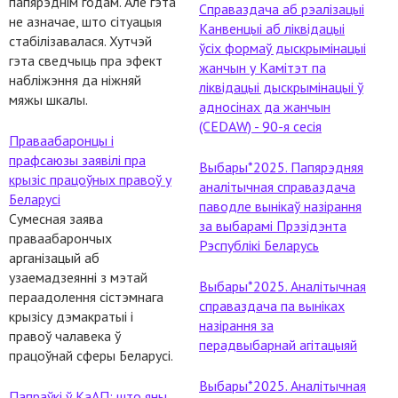
папярэднім годам. Але гэта
Справаздача аб рэалізацыі
не азначае, што сітуацыя
Канвенцыі аб ліквідацыі
стабілізавалася. Хутчэй
ўсіх формаў дыскрымінацыі
гэта сведчыць пра эфект
жанчын у Камітэт па
набліжэння да ніжняй
ліквідацыі дыскрымінацыі ў
мяжы шкалы.
адносінах да жанчын
(CEDAW) - 90-я сесія
Праваабаронцы і
прафсаюзы заявілі пра
Выбары*2025. Папярэдняя
крызіс працоўных правоў у
аналітычная справаздача
Беларусі
паводле вынікаў назірання
Сумесная заява
за выбарамі Прэзідэнта
праваабарончых
Рэспублікі Беларусь
арганізацый аб
узаемадзеянні з мэтай
Выбары*2025. Аналітычная
пераадолення сістэмнага
справаздача па выніках
крызісу дэмакратыі і
назірання за
правоў чалавека ў
перадвыбарнай агітацыяй
працоўнай сферы Беларусі.
Выбары*2025. Аналітычная
Папраўкі ў КаАП: што яны