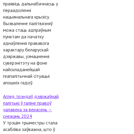
праявіць дальнабачнасць у
пераадоленні
нацыянальнага крызісу.
Вызваленне палітвязняў
можа стаць адпраўным
пунктам да пачатку
аднаўлення прававога
характару беларускай
дзяржавы, узмацнення
суверэнітэту на фоне
найскладанейшай
геапалітычнай сітуацыі
апошніх гадоў.
Агляд трэндаў дзяржаўнай
палітыкі ў галіне правоў
чалавека за верасень —
снежань 2024
У трэцім трыместры стала
асабліва заўважна, што ў