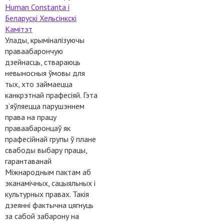
Старонкі
Human Constanta і
Беларускі Хельсінкскі
Камітэт
Улады, крыміналізуючы
праваабарончую
дзейнасць, ствараюць
невыносныя ўмовы для
тых, хто займаецца
канкрэтнай прафесіяй. Гэта
з’яўляецца парушэннем
права на працу
праваабаронцаў як
прафесійнай групы ў плане
свабоды выбару працы,
гарантаванай
Міжнародным пактам аб
эканамічных, сацыяльных і
культурных правах. Такія
дзеянні фактычна цягнуць
за сабой забарону на