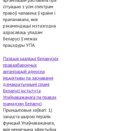
арганізацый распавяла пра
сітуацыю з усім спектрам
правоў чалавека ў краіне і
прапанавала, якія
рэкамендацыі мэтазгодна
адрасаваць уладам
Беларусі ў межах
працэдуры УПА.
Пазіцыя кааліцыі беларускіх
праваабарончых
арганізацый адносна
ініцыятывы па заснаванні
дэмакратычнымі сіламі
Беларусі інстытута
Упаўнаважанага па правах
грамадзян Беларусі
Прынцыповыя заўвагі: 1)
занадта шырокі пералік
функцый Упаўнаважанага,
якія немагчыма эфектыўна