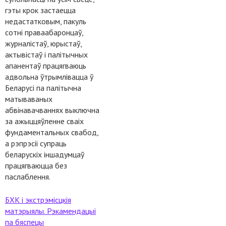
гэты крок застаецца
недастатковым, пакуль
сотні праваабаронцаў,
журналістаў, юрыстаў,
актывістаў і палітычных
апанентаў працягваюць
адвольна ўтрымлівацца ў
Беларусі па палітычна
матываваных
абвінавачваннях выключна
за ажыццяўленне сваіх
фундаментальных свабод,
а рэпрэсіі супраць
беларускіх іншадумцаў
працягваюцца без
паслаблення.
БХК і экстрэмісцкія
матэрыялы. Рэкамендацыі
па бяспецы