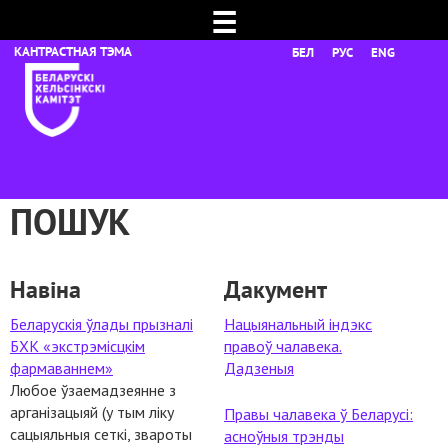
☰
БЕЛ
РУС
ENG
ПОШУК
Навіна
Дакумент
Беларускія ўлады прызналі
Нацыянальный індэкс
БХК «экстрэмісцкім
правоў чалавека.
фармаваннем»
Дадзеныя
Любое ўзаемадзеянне з
арганізацыяй (у тым ліку
Правы чалавека ў Беларусі:
сацыяльныя сеткі, звароты
асноўныя трэнды