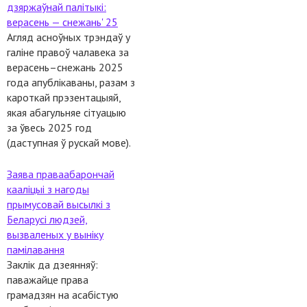
дзяржаўнай палітыкі:
верасень — снежань' 25
Агляд асноўных трэндаў у
галіне правоў чалавека за
верасень–снежань 2025
года апублікаваны, разам з
кароткай прэзентацыяй,
якая абагульняе сітуацыю
за ўвесь 2025 год
(даступная ў рускай мове).
Заява праваабарончай
кааліцыі з нагоды
прымусовай высылкі з
Беларусі людзей,
вызваленых у выніку
памілавання
Заклік да дзеянняў:
паважайце права
грамадзян на асабістую