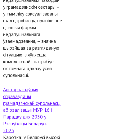
недапушчальных паводзін
у грамадзянскім сектары –
у тым ліку сэксуалізаваны
гвалт, грубасць, прыніжэнне
ці іншыя формы
недапушчальнага
ўзаемадзеяння, – значна
шырэйшая за разгляданую
сітуацыю, з'яўляецца
комплекснай і патрабуе
сістэмнага адказу ўсёй
супольнасці.
Альтэрнатыўныя
справаздачы
грамадзянскай супольнасці
аб рэалізацыі МУР 16 і
Парадку дня 2030 у
Рэспубліцы Беларусь -
2025
Каротка: у Беларусі высокі