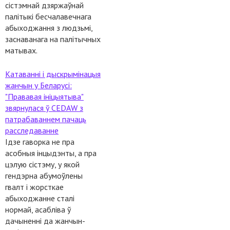
сістэмнай дзяржаўнай
палітыкі бесчалавечнага
абыходжання з людзьмі,
заснаванага на палітычных
матывах.
Катаванні і дыскрымінацыя
жанчын у Беларусі:
"Прававая ініцыятыва"
звярнулася ў CEDAW з
патрабаваннем пачаць
расследаванне
Ідзе гаворка не пра
асобныя інцыдэнты, а пра
цэлую сістэму, у якой
гендэрна абумоўлены
гвалт і жорсткае
абыходжанне сталі
нормай, асабліва ў
дачыненні да жанчын-