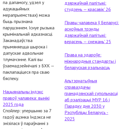
па дапамогу, удзел у
дзяржаўнай палітыкі:
адукацыйных
студзень — красавік' 26
мерапрыемствах) можа
быць прызнана
Правы чалавека ў Беларусі:
парушэннем. Існуе рызыка
асноўныя трэнды
крымінальнай адказнасці.
дзяржаўнай палітыкі:
Заканадаўства
верасень — снежань' 25
прымяняецца шырока і
дапускае адвольнае
Права на здароўе:
тлумачэнне. Калі вы
міжнародныя стандарты і
ўзаемадзейнічалі з БХК —
беларуская рэальнасць
паклапаціцеся пра сваю
бяспеку.
Альтэрнатыўныя
справаздачы
Нацыянальны індэкс
грамадзянскай супольнасці
правоў чалавека: вынікі
аб рэалізацыі МУР 16 і
2025 года
Парадку дня 2030 у
Спойлер: упершыню за 7
Рэспубліцы Беларусь -
гадоў ацэнка Індэкса не
2025
знізілася ў параўнанні з