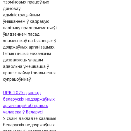
тэрміновых працоўных
дамоваў,
адміністрацыйным
ўмяшаннем ў кадравую
палітыку прадпрыемстваў і
ўвядзеннем пасад
«намеснікаў па бяспецы» ў
дзяржаўных арганізацыях.
Гэтыя і іншыя механізмы
дазваляюць уладам
адвольна ўмешвацца ў
працэс найму і звальнення
супрацоўнікаў.
UPR-2025: даклад
беларускіх недзяржаўных
арганізацый аб правах
чалавека ў Беларусі
У сваім дакладзе кааліцыя
беларускіх недзяржаўных