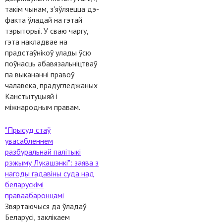
такім чынам, з'яўляецца дэ-
факта ўладай на гэтай
тэрыторыі. У сваю чаргу,
гэта накладвае на
прадстаўнікоў улады ўсю
поўнасць абавязальніцтваў
па выкананні правоў
чалавека, прадугледжаных
Канстытуцыяй і
міжнародным правам.
"Прысуд стаў
увасабленнем
разбуральнай палітыкі
рэжыму Лукашэнкі": заява з
нагоды гадавіны суда над
беларускімі
праваабаронцамі
Звяртаючыся да ўладаў
Беларусі, заклікаем