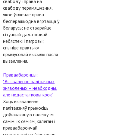
свабоду і права на
свабоду перамяшчэння,
якое ўключае права
бесперашкодна вяртацца ў
Беларусь; не стварайце
сітуацый дадатковай
небяспекі і пагрозы;
спыніце практыку
прымусовай высылкі пасля
вызвалення.
Праваабаронцы:
"Вызваленне палітычных
зняволеных – неабходны,
але недастатковы крок"
Хоць вызваленне
палітвязняў прыносіць
доўгачаканую палёгку ім
самім, іх сем'ям, калегам і
праваабарончай
супольнасці па ўсім свеце,