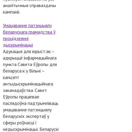
аналітычныя справаздачы
кампаніі.
Умацаванне патэнцыялу
беларускага грамадства ў
процідзеянні
дыскрымінацыі
Адукацыя для юрыст:ак –
адкрыццё інфармацыйнага
пункта Савета Еўропы для
беларуса:к у Вільні –
канцэпт
антыдыскрымінацыйнага
заканадаўства. Савет
Еўропы працягвае
паслядоўна падтрымліваць
умацаванне патэнцыялу
беларускіх экспертаў у
сферы роўнасці і
недыскрымінацыі. Беларускі