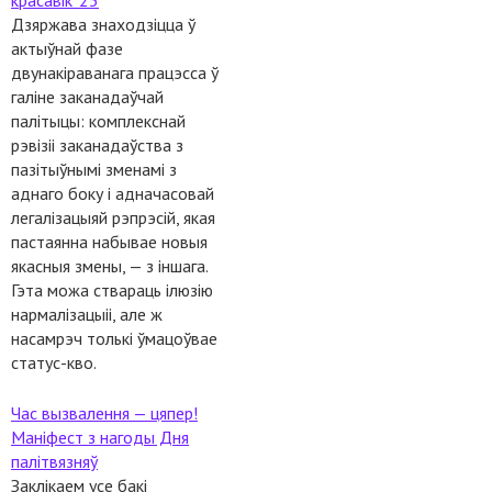
красавік' 25
Дзяржава знаходзіцца ў
актыўнай фазе
двунакіраванага працэсса ў
галіне заканадаўчай
палітыцы: комплекснай
рэвізіі заканадаўства з
пазітыўнымі зменамі з
аднаго боку і адначасовай
легалізацыяй рэпрэсій, якая
пастаянна набывае новыя
якасныя змены, — з іншага.
Гэта можа ствараць ілюзію
нармалізацыіі, але ж
насамрэч толькі ўмацоўвае
статус-кво.
Час вызвалення — цяпер!
Маніфест з нагоды Дня
палітвязняў
Заклікаем усе бакі