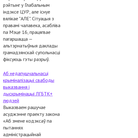
рэйтынг у Глабальным
індэксе ЦУР, але існуе
вялікае "АЛЕ". Сітуацыя з
правамі чалавека, асабліва
па Мэце 16, працягвае
пагаршацца —
альтэрнатыўныя даклады
грамадзянскай супольнасці
фіксуюць гэты разрыў.
Аб недапушчальнасці
крыміналізацыі свабоды
выказвання і
дыскрымінацыі ЛГБТК+
людзей
Выказваем рашучае
асуджэнне праекту закона
«Аб змене кодэксаў па
пытаннях
адміністрацыйнай