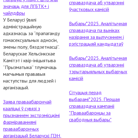
справаздача аб утварэнні
значаць для ЛГБТК+ і
ўчастковых камісій
чайлдфры
У Беларусі ўвялі
Выбары*2025. Аналітычная
адміністрацыйную
справаздача па выніках
адказнасць за “прапаганду
назірання за вылучэннем і
гомасексуальных адносін,
рэгістрацыяй кандыдатаў
змены полу, бяздзетнасці”.
Беларускае Хельсінкскае
Выбары*2025. Аналітычная
Камітэт і квір-ініцыятыва
cправаздача аб утварэнні
“Прызматыка” тлумачаць
тэрытарыяльных выбарчых
магчымыя прававыя
камісій
наступствы для людзей і
арганізацый.
Сітуацыя перад
выбарамі*2025. Першая
Заява праваабарончай
справаздача кампаніі
кааліцыі ў сувязі з
"Праваабаронцы за
прызнаннем экстрэмісцкімі
свабодныя выбары"
фарміраваннямі
праваабарончых
арганізацый Беларускі ПЭН,