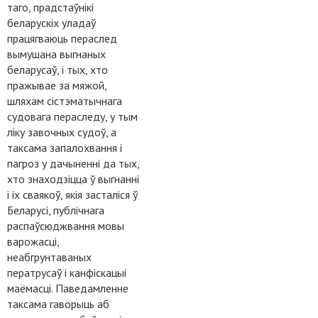
таго, прадстаўнікі
беларускіх уладаў
працягваюць пераслед
вымушана выгнаных
беларусаў, і тых, хто
пражывае за мяжой,
шляхам сістэматычнага
судовага пераследу, у тым
ліку завочных судоў, а
таксама запалохвання і
пагроз у дачыненні да тых,
хто знаходзіцца ў выгнанні
і іх сваякоў, якія засталіся ў
Беларусі, публічнага
распаўсюджвання мовы
варожасці,
неабгрунтаваных
ператрусаў і канфіскацыі
маёмасці. Паведамленне
таксама гаворыць аб