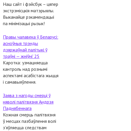
Наш сайт і фэйсбук – цяпер
экстрэмісцкія матэрыялы.
Выканайце рэкамендацыі
па мінімізацыі рызык!
Правы чалавека ў Беларусі:
асноўныя трэнды
дзяржаўнай палітыкі ў
траўні — жніўні' 25
Каротка: узмацняецца
кантроль над рознымі
аспектамі асабістага жыцця
і самавыяўлення.
Заява з нагоды смерці ў
няволі палітвязня Андрэя
Паднябеннага
Кожная смерць палітвязня
ў месцах пазбаўлення волі
з'яўляецца следствам