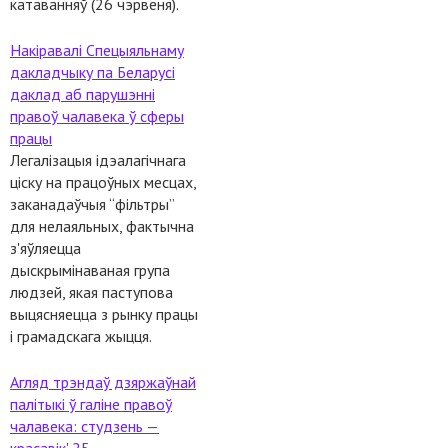
катаванняў (26 чэрвеня).
Накіравалі Спецыяльнаму
дакладчыку па Беларусі
даклад аб парушэнні
правоў чалавека ў сферы
працы
Легалізацыя ідэалагічнага
ціску на працоўных месцах,
заканадаўчыя “фільтры”
для нелаяльных, фактычна
з'яўляецца
дыскрымінаваная група
людзей, якая паступова
выцясняецца з рынку працы
і грамадскага жыцця.
Агляд трэндаў дзяржаўнай
палітыкі ў галіне правоў
чалавека: студзень —