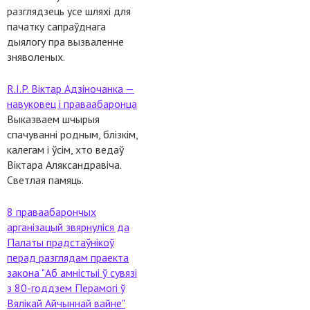
разглядзець усе шляхі для
пачатку сапраўднага
дыялогу пра вызваленне
зняволеных.
R.I.P. Віктар Адзіночанка —
навуковец і праваабаронца
Выказваем шчырыя
спачуванні родным, блізкім,
калегам і ўсім, хто ведаў
Віктара Аляксандравіча.
Светлая памяць.
8 праваабарончых
арганізацый звярнуліся да
Палаты прадстаўнікоў
перад разглядам праекта
закона "Аб амністыі ў сувязі
з 80-годдзем Перамогі ў
Вялікай Айчыннай вайне"