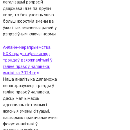
легалізацыі рэпрэсій
дзяржава ідзе па другім
коле, то бок уносіць яшчэ
больш жорсткія змены ва
ўжо і так змянёныя раней у
рэпрэсіўным ключы нормы.
Анлайн-мерапрыемства.
БХК прадстаўляе агляд
трэндаў дзяржпалітыкі ў
галіне правоў чалавека:
вынікі за 2024 год
Наша аналітыка дапаможа
лепш зразумець трэнды ў
галіне правоў чалавека,
дасць магчымасць
адсочваць сістэмныя і
якасныя змены сітуацыі,
пашырыць правачалавечны
фокус аналітыкі ў