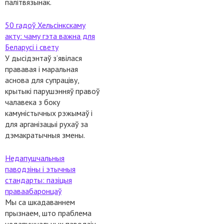
палітвязынак.
50 гадоў Хельсінкскаму
акту: чаму гэта важна для
Беларусі і свету
У дысідэнтаў з’явілася
прававая і маральная
аснова для супраціву,
крытыкі парушэнняў правоў
чалавека з боку
камуністычных рэжымаў і
для арганізацыі рухаў за
дэмакратычныя змены.
Недапушчальныя
паводзіны і этычныя
стандарты: пазіцыя
праваабаронцаў
Мы са шкадаваннем
прызнаем, што праблема