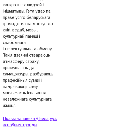
канкрэтных людзей і
ініцыятывы. Гэта ўдар па
праве ўсяго беларускага
грамадства на доступ да
кнігі, ведаў, мовы,
культурнай памяці і
свабоднага
інтэлектуальнага абмену.
Такія дзеянні ствараюць
атмасферу страху,
прымушаюць да
самацэнзуры, разбураюць
прафесійныя сувязі і
падрываюць саму
магчымасць існавання
незалежнага культурнага
жыцця.
Правы чалавека ў Беларусі:
асноўныя трэнды