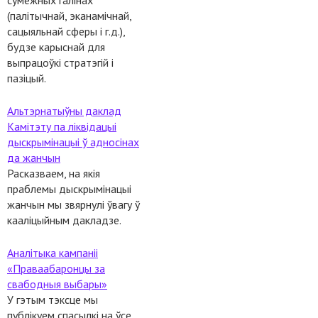
сумежных галінах
(палітычнай, эканамічнай,
сацыяльнай сферы і г.д.),
будзе карыснай для
выпрацоўкі стратэгій і
пазіцый.
Альтэрнатыўны даклад
Камітэту па ліквідацыі
дыскрымінацыі ў адносінах
да жанчын
Расказваем, на якія
праблемы дыскрымінацыі
жанчын мы звярнулі ўвагу ў
кааліцыйным дакладзе.
Аналітыка кампаніі
«Праваабаронцы за
свабодныя выбары»
У гэтым тэксце мы
публікуем спасылкі на ўсе