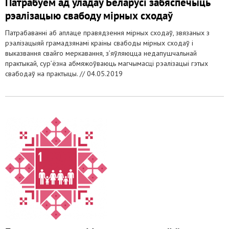
Патрабуем ад уладаў Беларусі забяспечыць
рэалізацыю свабоду мірных сходаў
Патрабаванні аб аплаце правядзення мірных сходаў, звязаных з
рэалізацыяй грамадзянамі краіны свабоды мірных сходаў і
выказвання свайго меркавання, з’яўляюцца недапушчальнай
практыкай, сур’ёзна абмяжоўваюць магчымасці рэалізацыі гэтых
свабодаў на практыцы. //
04.05.2019