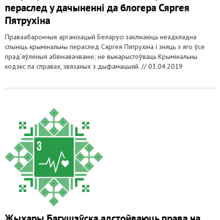
пераслед у дачыненні да блогера Сяргея
Пятрухіна
Праваабарончыя арганізацый Беларусі заклікаюць неадкладна
спыніць крымінальны пераслед Сяргея Пятрухіна і зняць з яго ўсе
прад’яўленыя абвінавачванні; не выкарыстоўваць Крымінальны
кодэкс па справах, звязаных з дыфамацыяй. //
03.04.2019
Жыхары Багушэўска адстойваюць права на