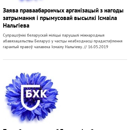
Заява праваабарончых арганізацый з нагоды
затрымання і прымусовай высылкі Ісмаіла
Нальгіева
Супрацоўнікі беларускай міліцыі парушылі міжнародныя
абавязацельствы Беларусі у частцы неабходнасці прадастаўлення
гарантый правоў чалавека Ісмаілу Нальгіеву. //
16.05.2019