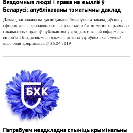
Бяздомныя людзі і права на жыллё ў
Беларусі: апублікаваны тэматычны даклад
Даклад заснаваны на даследаванні беларускага заканадаўства ў
сферах, якія закранаюць пытанні рэалізацыі бяздомнымі сацыяльных
і эканамічных правоў, публікацыях у сродках масавай інфармацыі і
інтэрв'ю з бяздомнымі людзьмі на розных узроўнях эканамічнай і
жыллёвай дэпрывацыі. //
26.04.2019
Патрабуем неадкладна спыніць крымінальны