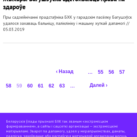
здароўе
Пры садзейнічанні прадстаўніка БХК у гарадскім пасёлку Багушэўск
удалося захаваць бальніцу, паліклініку і машыну хуткай дапамогі //
05.03.2019
Старонкі
‹ Назад
…
55
56
57
Далей ›
58
59
60
61
62
63
…
Беларускія ўлады прызналі БХК так званым «экстрэмісцкім
фарміраваннем», а сайты і сацсеткі арганізацыі — экстрэмісцкімі
матэрыяламі. Зварот па дапамогу, удзел у мерапрыемствах, данаты,
падпіска, захоўванне або распаўсюд матэрыялаў арганізацыі могуць