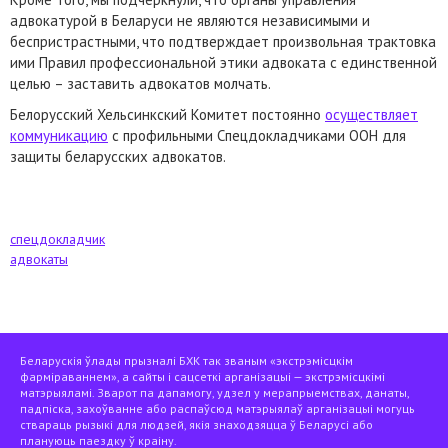
адвокатурой в Беларуси не являются независимыми и
беспристрастными, что подтверждает произвольная трактовка
ими Правил профессиональной этики адвоката с единственной
целью – заставить адвокатов молчать.
Белорусский Хельсинкский Комитет постоянно
осуществляет
коммуникацию
с профильными Спецдокладчиками ООН для
защиты беларусских адвокатов.
спецдокладчик
адвокаты
Беларускія ўлады прызналі БХК так званым «экстрэмісцкім
фарміраваннем», а сайты і сацсеткі арганізацыі — экстрэмісцкімі
матэрыяламі. Зварот па дапамогу, удзел у мерапрыемствах, данаты,
падпіска, захоўванне або распаўсюд матэрыялаў арганізацыі могуць
ствараць рызыкі для людзей, якія знаходзяцца ў Беларусі або
плануюць паездку ў краіну.