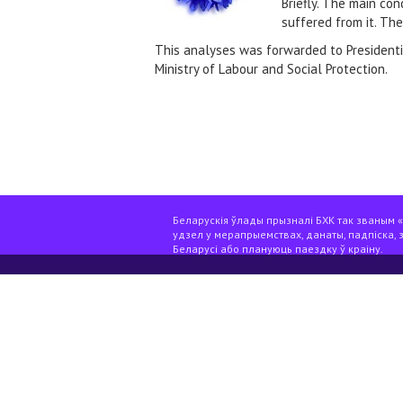
Briefly. The main co
suffered from it. Th
This analyses was forwarded to Presidentia
Ministry of Labour and Social Protection.
Беларускія ўлады прызналі БХК так званым «э
удзел у мерапрыемствах, данаты, падпіска, 
Беларусі або плануюць паездку ў краіну.