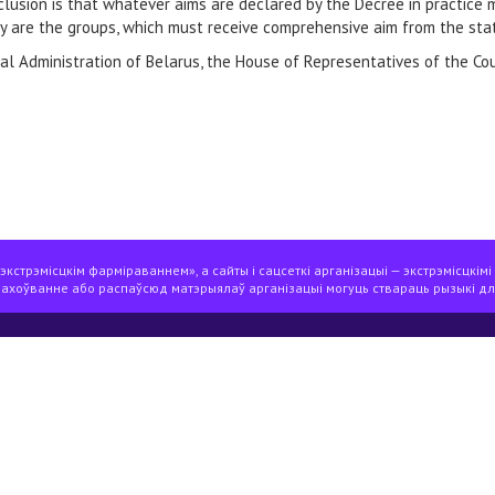
nclusion is that whatever aims are declared by the Decree in practice
ey are the groups, which must receive comprehensive aim from the sta
l Administration of Belarus, the House of Representatives of the Coun
кстрэмісцкім фарміраваннем», а сайты і сацсеткі арганізацыі — экстрэмісцкімі
захоўванне або распаўсюд матэрыялаў арганізацыі могуць ствараць рызыкі дл