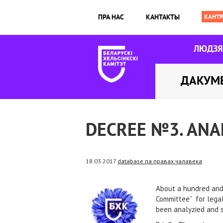
ПРА НАС
КАНТАКТЫ
ЛЮДЗ
ДАКУМ
DECREE №3. ANA
18.03.2017
database па правах чалавека
About a hundred and 
Committee” for legal
been analyzied and 