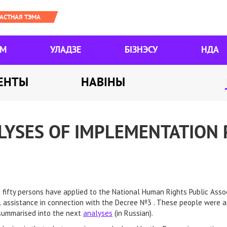
ЯМ
УЛАДЗЕ
БІЗНЭСУ
НДА
ЕНТЫ
НАВІНЫ
LYSES OF IMPLEMENTATION 
fifty persons have applied to the National Human Rights Public Assoc
 assistance in connection with the Decree №3 . These people were as
summarised into the next
аnalyses
(in Russian).