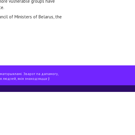
 more vulnerable groups have
te.
cil of Ministers of Belarus, the
 матэрыяламі. Зварот па дапамогу,
я людзей, якія знаходзяцца ў