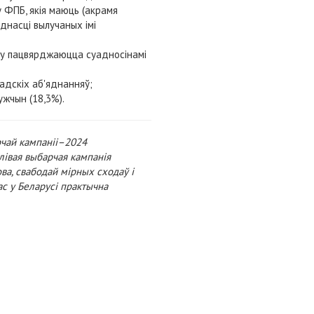
у ФПБ, якія маюць (акрамя
днасці вылучаных імі
ду пацвярджаюцца суадносінамі
адскіх аб'яднанняў;
жчын (18,3%).
рчай кампаніі–2024
лівая выбарчая кампанія
ва, свабодай мірных сходаў і
ас у Беларусі практычна