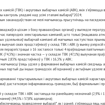
амісій (ТВК) і акруговых выбарчых камісій (АВК), якія з'яўляюцц
ны кантроль уладамі над усімі этапамі выбараў*2024;
ным заканадаўствам не мелі магчымасць прысутнічаць на пасяджэння
раваджаўся ціскам з боку праваахоўных органаў у выглядзе ператру
час папярэдніх электаральных кампаній, што толькі ўмацавала атма
ых удзельнікаў выбарчай кампаніі аб магчымых наступствах прыняцц
я вылучалі сваіх прадстаўнікоў у склад ТВК і АВК (у выніку рэпрэсі
ля перарэгістрацыі з 16 засталося толькі 4 праўладныя палітычныя п
К (74,3%) і значная частка — у складзе ТВК (47,1%) вылучаная пра
учылі 2,83% прадстаўнікоў у ТВК і 16,3% у АВК;
агчымасці ўзяць удзел у фармаванні выбарчых камісій сведчыць аб
ычных партый ды іншых грамадскіх аб'яднанняў у актыўным удзеле 
армаванні тэрытарыяльных і акруговых выбарчых камісій характар
ечваў дастатковую інфармаванасць грамадзян, быў фармальным і п
 у складзе ТВК і АВК застаецца па-ранейшаму нязначнай (2,9% і 1
нанняў (44,5% і 57,8% адпаведна);
бяспечваюць правядзенне выбараў*, як і раней, з'яўляюцца пяць 