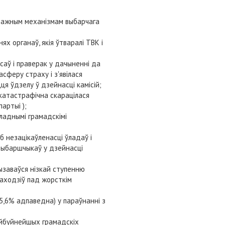
а важным механізмам выбарчага
х органаў, якія ўтваралі ТВК і
саў і праверак у дачыненні да
сферу страху і з'явілася
я ўдзелу ў дзейнасці камісій;
й катастрафічна скарацілася
артыі );
ўладнымі грамадскімі
 незацікаўленасці ўладаў і
выбаршчыкаў у дзейнасці
ызаваўся нізкай ступенню
раходзіў пад жорсткім
5,6% адпаведна) у параўнанні з
найбуйнейшых грамадскіх