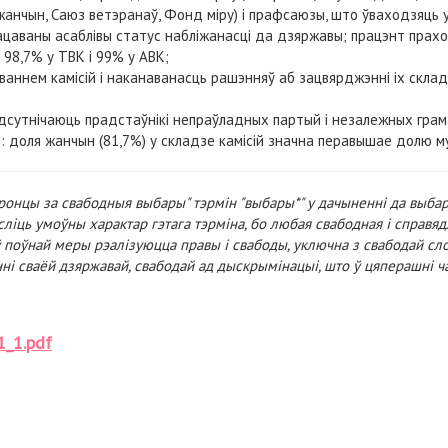
 жанчын, Саюз ветэранаў, Фонд міру) і прафсаюзы, што ўваходзяць 
ацаваны асаблівы статус набліжанасці да дзяржавы; працэнт прахо
 98,7% у ТВК і 99% у АВК;
аннем камісій і наканаванасць рашэнняў аб зацвярджэнні іх скла
адсутнічаюць прадстаўнікі непраўладных партый і незалежных грам
 доля жанчын (81,7%) у складзе камісій значна перавышае долю му
ронцы за свабодныя выбары" тэрмін "выбары*" у дачыненні да выба
ліць умоўны характар гэтага тэрміна, бо любая свабодная і справяд
ў поўнай меры рэалізуюцца правы і свабоды, уключна з свабодай сло
нні сваёй дзяржавай, свабодай ад дыскрымінацыі, што ў цяперашні ч
1_1.pdf