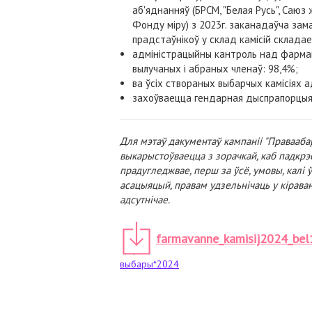
аб'яднанняў (БРСМ, "Белая Русь", Саюз
Фонду міру) з 2023г. заканадаўча зам
прадстаўнікоў у склад камісій складае
адміністрацыйны кантроль над фармав
вылучаных і абраных членаў: 98,4%;
ва ўсіх створаных выбарчых камісіях 
захоўваецца гендарная дыспрапорцыя:
Для мэтаў дакументаў кампаніі "Правааба
выкарыстоўваецца з зорачкай, каб падкрэс
прадугледжвае, перш за ўсё, умовы, калі 
асацыяцый, правам удзельнічаць у кірава
адсутнічае.
farmavanne_kamisij2024_bel
выбары*2024