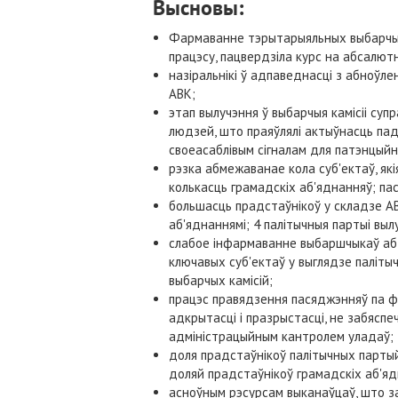
Высновы:
Фармаванне тэрытарыяльных выбарчых к
працэсу, пацвердзіла курс на абсалют
назіральнікі ў адпаведнасці з абноўле
АВК;
этап вылучэння ў выбарчыя камісіі суп
людзей, што праяўлялі актыўнасць пад
своеасаблівым сігналам для патэнцыйн
рэзка абмежаванае кола суб'ектаў, які
колькасць грамадскіх аб'яднанняў; пас
большасць прадстаўнікоў у складзе АВ
аб'яднаннямі; 4 палітычныя партыі выл
слабое інфармаванне выбаршчыкаў аб м
ключавых суб'ектаў у выглядзе паліт
выбарчых камісій;
працэс правядзення пасяджэнняў па ф
адкрытасці і празрыстасці, не забясп
адміністрацыйным кантролем уладаў;
доля прадстаўнікоў палітычных партый
доляй прадстаўнікоў грамадскіх аб'яд
асноўным рэсурсам выканаўцаў, што за