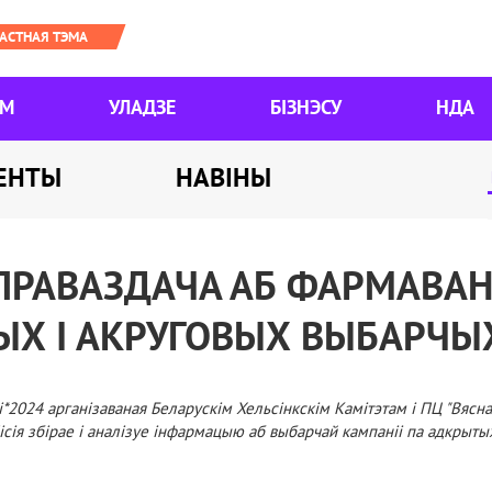
ЯМ
УЛАДЗЕ
БІЗНЭСУ
НДА
ЕНТЫ
НАВІНЫ
ПРАВАЗДАЧА АБ ФАРМАВАН
Х І АКРУГОВЫХ ВЫБАРЧЫХ
і*2024 арганізаваная Беларускім Хельсінкскім Камітэтам і ПЦ "Вясна
сія збірае і аналізуе інфармацыю аб выбарчай кампаніі па адкрыты