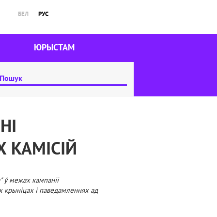
БЕЛ
РУС
ЮРЫСТАМ
НІ
 КАМІСІЙ
" ў межах кампаніі
х крыніцах і паведамленнях ад