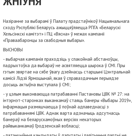
ЖНІЎНЯ
Назіранне за выбарамі ў Палату прадстаўнікоў Нацыянальнага
сходу Рэспублікі Беларусь ажыццяўляецца РПГА «Беларускі
Хельсінкскі камітэт» і ПЦ «Вясна» ў межах кампаніі
«Праваабаронцы за свабодныя выбары».
ВЫСНОВЫ
- выбарчая кампанія праходзіць у спакойнай абстаноўцы,
падрыхтоўка да выбараў не асвятляецца шырока ў СМІ. Пры
гэтым звяртае на сябе ўвагу дзейнасць старшыні Цэнтральнай
камісіі Лідзіі Ярмошынай, якая ў справаздачным перыядзе
досыць актыўна выступала ў СМІ;
- у цэлым выконваюцца патрабаванні Пастановы ЦВК № 27: на
інтэрнэт-старонках выканкамаў стаяць банеры «Выбары 2019»,
інфармацыя размяшчаецца ў поўнай адпаведнасці з
патрабаваннямі ЦВК. Аднак варта адзначыць адсутнасць
банераў на беларускамоўных версіях некаторых
райвыканкамаў Гродзенскай вобласці;
- патэнцыйныя кандыдаты ў дэпутаты і палітычныя партыі не