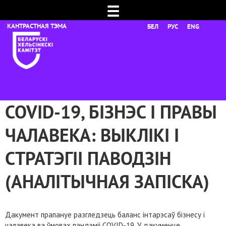
☰
БЕЛ
РУС
ENG
COVID-19, БІЗНЭС І ПРАВЫ
ЧАЛАВЕКА: ВЫКЛІКІ І
СТРАТЭГІІ ПАВОДЗІН
(АНАЛІТЫЧНАЯ ЗАПІСКА)
Дакумент прапануе разгледзець баланс інтарэсаў бізнесу і
чалавека ва ўмовах пандэміі COVID-19. У дакуменце