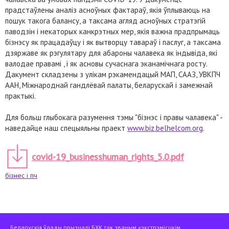
прадстаўлены аналіз асноўных фактараў, якія ўплываюць на
пошук такога балансу, а таксама агляд асноўных стратэгій
паводзін і некаторых канкрэтных мер, якія важна прадпрымаць
бізнэсу як працадаўцу і як вытворцу тавараў і паслуг, а таксама
дзяржаве як рэгулятару для абароны чалавека як індывіда, які
валодае правамі , і як асновы сучаснага эканамічнага росту.
Дакумент складзены з улікам рэкамендацый МАП, СААЗ, УВКПЧ
ААН, Міжнароднай гандлёвай палаты, беларускай і замежнай
практыкі.
Для больш глыбокага разумення тэмы "бізнэс і правы чалавека" -
наведайце наш спецыяльны праект
www.biz.belhelcom.org
.
covid-19_businesshuman_rights_5.0.pdf
бізнес і пч
Беларускія ўлады прызналі БХК так званым «экстрэмісцкім