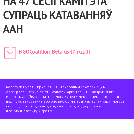
НА 47 СЕСІІ КАМІТЭТА
СУПРАЦЬ КАТАВАННЯЎ
ААН
NGOCoalition_Belarus47_ru.pdf
Беларускія ўлады прызналі БХК так званым «экстрэмісцкім
фарміраваннем», а сайты і сацсеткі арганізацыі — экстрэмісцкімі
матэрыяламі. Зварот па дапамогу, удзел у мерапрыемствах, данаты,
падпіска, захоўванне або распаўсюд матэрыялаў арганізацыі могуць
ствараць рызыкі для людзей, якія знаходзяцца ў Беларусі або
плануюць паездку ў краіну.