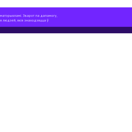
 матэрыяламі. Зварот па дапамогу,
я людзей, якія знаходзяцца ў