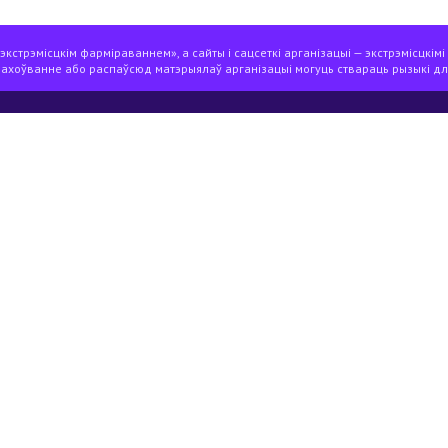
кстрэмісцкім фарміраваннем», а сайты і сацсеткі арганізацыі — экстрэмісцкімі
захоўванне або распаўсюд матэрыялаў арганізацыі могуць ствараць рызыкі дл