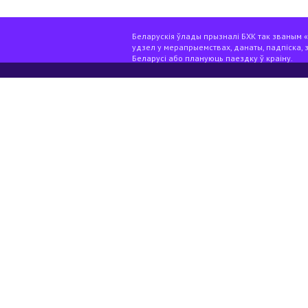
Беларускія ўлады прызналі БХК так званым «э
удзел у мерапрыемствах, данаты, падпіска, 
Беларусі або плануюць паездку ў краіну.