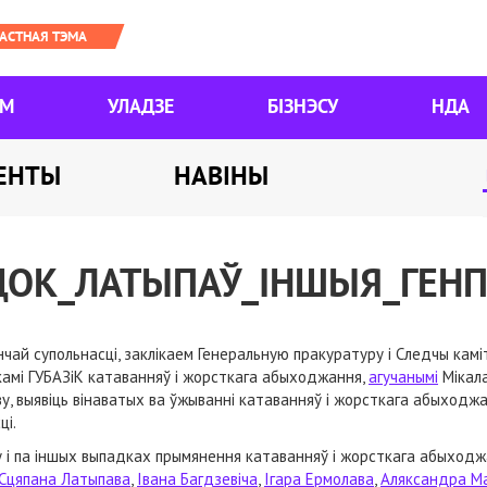
ЯМ
УЛАДЗЕ
БІЗНЭСУ
НДА
ЕНТЫ
НАВІНЫ
ДОК_ЛАТЫПАЎ_ІНШЫЯ_ГЕНП
чай супольнасці, заклікаем Генеральную пракуратуру і Следчы каміт
амі ГУБАЗіК катаванняў і жорсткага абыходжання,
агучанымі
Мікала
у, выявіць вінаватых ва ўжыванні катаванняў і жорсткага абыходжа
ці.
 і па іншых выпадках прымянення катаванняў і жорсткага абыход
Сцяпана Латыпава
,
Івана Багдзевіча
,
Ігара Ермолава
,
Аляксандра Ма