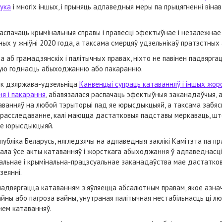
ука
і многіх іншых, і прыняць адпаведныя меры па прыцягненні віна
аспачаць крымінальныя справы і правесці эфектыўнае і незалежна
ых у жніўні 2020 года, а таксама смерцяў удзельнікаў пратэстных 
 аб грамадзянскіх і палітычных правах, ніхто не павінен падвярг
ную годнасць абыходжанню або пакаранню.
 як дзяржава-удзельніца
Канвенцыі супраць катаванняў і іншых жор
я і пакарання
, абавязалася распачаць эфектыўныя заканадаўчыя, а
ванняў на любой тэрыторыі пад яе юрысдыкцыяй, а таксама забяс
е расследаванне, калі маюцца дастатковыя падставы меркаваць, ш
яе юрысдыкцыяй.
бліка Беларусь, нягледзячы на адпаведныя заклікі Камітэта па пр
авала ўсе акты катаванняў і жорсткага абыходжання ў адпаведнасц
нальнае і крымінальна-працэсуальнае заканадаўства мае дастатков
зеянні.
падвяргацца катаванням з'яўляецца абсалютным правам, якое азнач
ан вайны або пагроза вайны, унутраная палітычная нестабільнасць ці
нем катаванняў.