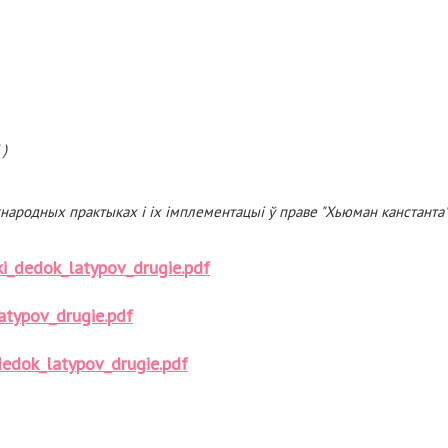
)
народных практыках і іх імплементацыі ў праве "Хьюман канстанта
ki_dedok_latypov_drugie.pdf
atypov_drugie.pdf
dedok_latypov_drugie.pdf