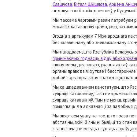
Слашчова
,
Віталя Шышлова
,
Арцёма Анішч
недапушчэнні такіх дзеянняў у будучыні.
Мы таксама чарговым разам патрабуем р
масавых катаванняў грамадзян, затрыман
Згодна з артыкулам 7 Міжнароднага пакта
бесчалавечнаму або зневажальнаму яго
Мы нагадваем, што Рэспубліка Беларусь,
прыніжаючых годнасць відаў абыходжанн
іншыя меры для папярэджання актаў ката
органы праводзілі хуткае і бесстароння
любой тэрыторыі, якая знаходзіцца пад 
Мы са шкадаваннем канстатуем, што Рэспу
супраць катаванняў, так і не крыміналіз
супраць катаванняў. Тым не менш, крымі
прыцягваць да адказнасці за падобныя д
Мы звяртаем увагу на тое, што права не 
абставіны, якімі б яны ні былі, ці то ст
становішча, не могуць служыць апраўдан