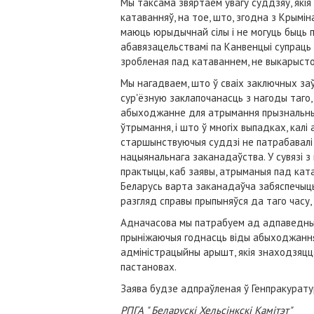
Мы таксама звяртаем увагу суддзяў, якія
катаванняў, на тое, што, згодна з Крымі
маюць юрыдычнай сілы і не могуць быць п
абавязацельствамі па Канвенцыі супраць к
зробленая пад катаваннем, не выкарысто
Мы нагадваем, што ў сваіх заключных за
сур'ёзную заклапочанасць з нагоды таго,
абыходжанне для атрымання прызнальных 
ўтрымання, і што ў многіх выпадках, калі
старшынствуючыя суддзі не патрабавалі 
нацыянальнага заканадаўства. У сувязі з
практыцы, каб заявы, атрыманыя пад ката
Беларусь варта заканадаўча забяспечыць
разгляд справы прыпыняўся да таго часу
Адначасова мы патрабуем ад адпаведных 
прыніжаючыя годнасць віды абыходжання 
адміністрацыйны арышт, якія знаходзяц
пастановах.
Заява будзе адпраўленая ў Генпракуратур
РПГА " Беларускі Хельсінкскі Камітэт"