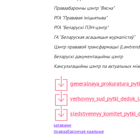
Праваабарончы цэнтр "Вясна"
РГА "Прававая ініцыятыва"
РГА "Беларускі ПЭН-цэнтр"
ГА "Беларуская асацыяцыя журналістаў"
Цэнтр прававой трансфармацыі (Lawtrend 
Беларускі дакументацыйны цэнтр
Кансультацыйны цэнтр па актуальных між
generalnaya_prokuratura_pyt
verhovnyy_sud_pytki_dedok_l
sledstvennyy_komitet_pytki_
катаванні
праваабарончая кааліцыя