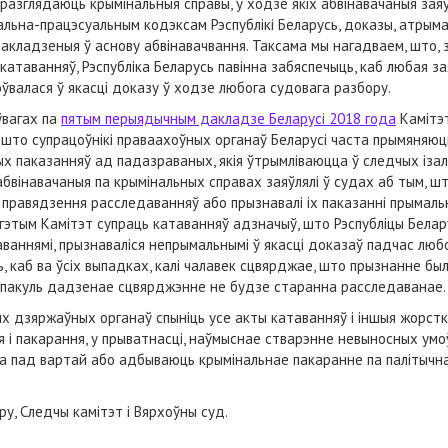
 разглядаюць крымінальныя справы, у ходзе якіх абвінавачаныя за
нальна-працэсуальным кодэксам Рэспублікі Беларусь, доказы, атрым
акладзеныя ў аснову абвінавачвання. Таксама мы нагадваем, што, 
атаванняў, Рэспубліка Беларусь павінна забяспечыць, каб любая зая
ўвалася ў якасці доказу ў ходзе любога судовага разбору.
ўвагах па
пятым перыядычным дакладзе Беларусі 2018 года
Камітэт
 што супрацоўнікі праваахоўных органаў Беларусі часта прымяняюц
паказанняў ад падазраваных, якія ўтрымліваюцца ў следчых ізаля
 абвінавачаныя па крымінальных справах заяўлялі ў судах аб тым, шт
правядзення расследаванняў або прызнавалі іх паказанні прымальн
 гэтым Камітэт супраць катаванняў адзначыў, што Рэспубліцы Бела
ваннямі, прызнаваліся непрымальнымі ў якасці доказаў падчас любо
, каб ва ўсіх выпадках, калі чалавек сцвярджае, што прызнанне б
, пакуль дадзенае сцвярджэнне не будзе старанна расследаванае.
дзяржаўных органаў спыніць усе акты катаванняў і іншыя жорсткі
і пакарання, у прыватнасці, наўмыснае стварэнне невыносных умо
ца пад вартай або адбываюць крымінальнае пакаранне па палітыч
у, Следчы камітэт і Вярхоўны суд.