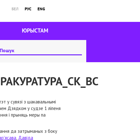
БЕЛ
РУС
ENG
ЮРЫСТАМ
РАКУРАТУРА_СК_ВС
эт у сувязі з шакавальнымі
ем Дзядком у судзе 1 ліпеня
ння і прыняць меры па
жання да затрыманых з боку
р'ясава
,
Давіда