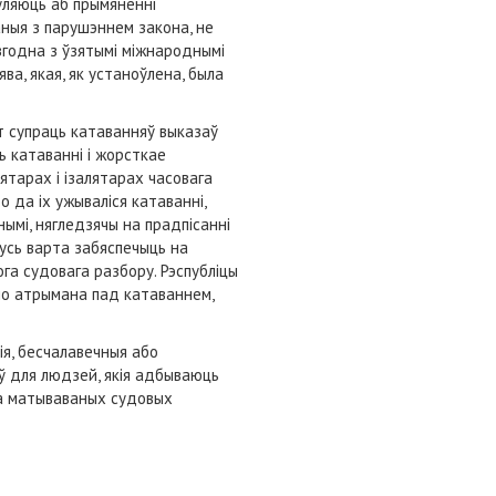
яўляюць аб прымяненні
аныя з парушэннем закона, не
згодна з ўзятымі міжнароднымі
ва, якая, як устаноўлена, была
 супраць катаванняў выказаў
ь катаванні і жорсткае
тарах і ізалятарах часовага
о да іх ужываліся катаванні,
ымі, нягледзячы на прадпісанні
русь варта забяспечыць на
га судовага разбору. Рэспубліцы
ыло атрымана пад катаваннем,
я, бесчалавечныя або
ў для людзей, якія адбываюць
на матываваных судовых