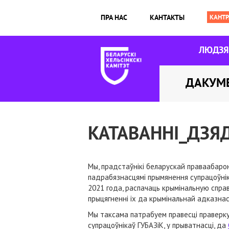
ПРА НАС
КАНТАКТЫ
ЛЮДЗ
ДАКУМ
КАТАВАННІ_ДЗЯ
Мы, прадстаўнікі беларускай праваабарон
падрабязнасцямі прымянення супрацоўнік
2021 года, распачаць крымінальную справ
прыцягненні іх да крымінальнай адказнас
Мы таксама патрабуем правесці праверку
супрацоўнікаў ГУБАЗіК, у прыватнасці, да