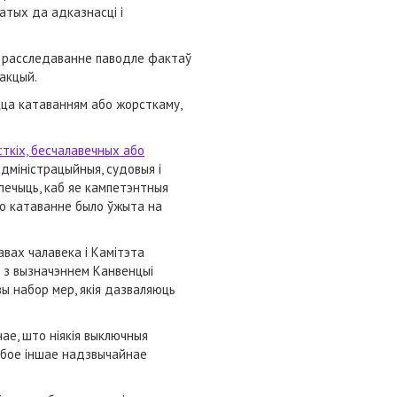
ватых да адказнасці і
е расследаванне паводле фактаў
акцый.
ацца катаванням або жорсткаму,
сткіх, бесчалавечных або
дміністрацыйныя, судовыя і
печыць, каб яе кампетэнтныя
то катаванне было ўжыта на
авах чалавека і Камітэта
і з вызначэннем Канвенцыі
ы набор мер, якія дазваляюць
ае, што ніякія выключныя
 любое іншае надзвычайнае