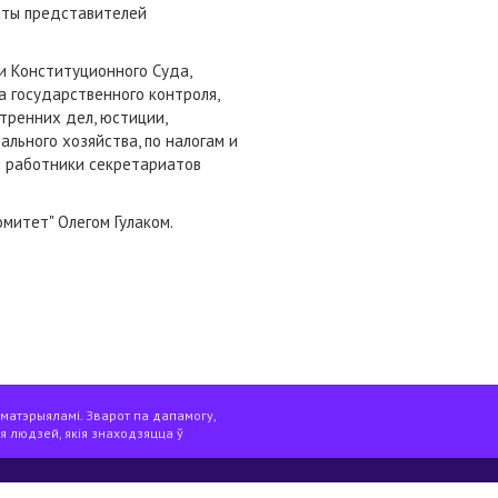
аты представителей
и Конституционного Суда,
а государственного контроля,
тренних дел, юстиции,
льного хозяйства, по налогам и
и работники секретариатов
митет" Олегом Гулаком.
 матэрыяламі. Зварот па дапамогу,
я людзей, якія знаходзяцца ў