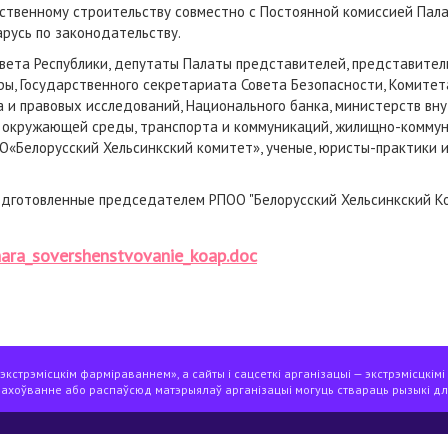
рственному строительству совместно с Постоянной комиссией Пал
русь по законодательству.
овета Республики, депутаты Палаты представителей, представител
ры, Государственного секретариата Совета Безопасности, Комитет
 и правовых исследований, Национального банка, министерств вну
 окружающей среды, транспорта и коммуникаций, жилищно-коммуна
ОО«Белорусский Хельсинкский комитет», ученые, юристы-практики 
дготовленные председателем РПОО "Белорусский Хельсинкский Ко
ara_sovershenstvovanie_koap.doc
кстрэмісцкім фарміраваннем», а сайты і сацсеткі арганізацыі — экстрэмісцкімі
захоўванне або распаўсюд матэрыялаў арганізацыі могуць ствараць рызыкі дл