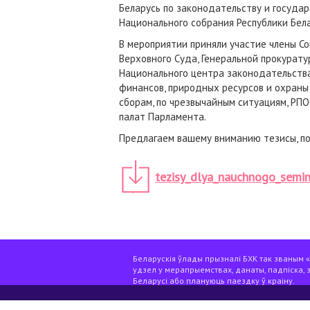
Беларусь по законодательству и госуда
Национального собрания Республики Бела
В мероприятии приняли участие члены С
Верховного Суда, Генеральной прокурату
Национального центра законодательства
финансов, природных ресурсов и охраны
сборам, по чрезвычайным ситуациям, РП
палат Парламента.
Предлагаем вашему вниманию тезисы, по
tezisy_dlya_nauchnogo_semin
Беларускія ўлады прызналі БХК так званым «э
удзел у мерапрыемствах, данаты, падпіска, 
Беларусі або плануюць паездку ў краіну.