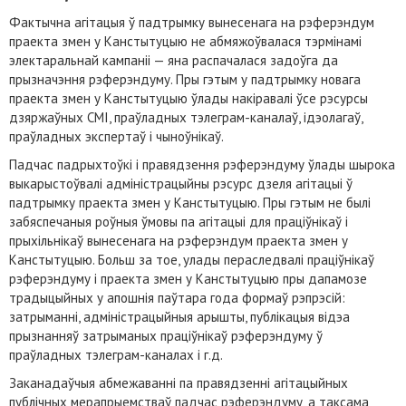
Фактычна агітацыя ў падтрымку вынесенага на рэферэндум
праекта змен у Канстытуцыю не абмяжоўвалася тэрмінамі
электаральнай кампаніі — яна распачалася задоўга да
прызначэння рэферэндуму. Пры гэтым у падтрымку новага
праекта змен у Канстытуцыю ўлады накіравалі ўсе рэсурсы
дзяржаўных СМІ, праўладных тэлеграм-каналаў, ідэолагаў,
праўладных экспертаў і чыноўнікаў.
Падчас падрыхтоўкі і правядзення рэферэндуму ўлады шырока
выкарыстоўвалі адміністрацыйны рэсурс дзеля агітацыі ў
падтрымку праекта змен у Канстытуцыю. Пры гэтым не былі
забяспечаныя роўныя ўмовы па агітацыі для праціўнікаў і
прыхільнікаў вынесенага на рэферэндум праекта змен у
Канстытуцыю. Больш за тое, улады пераследвалі праціўнікаў
рэферэндуму і праекта змен у Канстытуцыю пры дапамозе
традыцыйных у апошнія паўтара года формаў рэпрэсій:
затрыманні, адміністрацыйныя арышты, публікацыя відэа
прызнанняў затрыманых праціўнікаў рэферэндуму ў
праўладных тэлеграм-каналах і г.д.
Заканадаўчыя абмежаванні па правядзенні агітацыйных
публічных мерапрыемстваў падчас рэферэндуму, а таксама