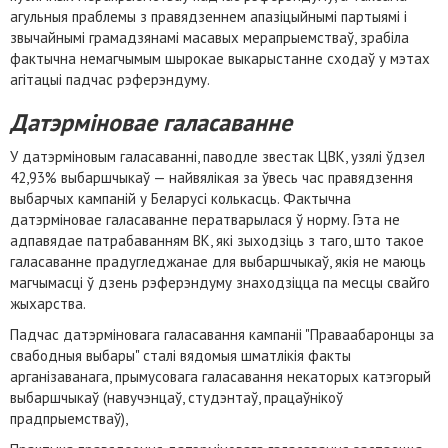
агульныя праблемы з правядзеннем апазіцыйнымі партыямі і
звычайнымі грамадзянамі масавых мерапрыемстваў, зрабіла
фактычна немагчымым шырокае выкарыстанне сходаў у мэтах
агітацыі падчас рэферэндуму.
Датэрміновае галасаванне
У датэрміновым галасаванні, паводле звестак ЦВК, узялі ўдзел
42,93% выбаршчыкаў — найвялікая за ўвесь час правядзення
выбарчых кампаній у Беларусі колькасць. Фактычна
датэрміновае галасаванне ператварылася ў норму. Гэта не
адпавядае патрабаванням ВК, які зыходзіць з таго, што такое
галасаванне прадугледжанае для выбаршчыкаў, якія не маюць
магчымасці ў дзень рэферэндуму знаходзіцца па месцы свайго
жыхарства.
Падчас датэрміновага галасавання кампаніі "Праваабаронцы за
свабодныя выбары" сталі вядомыя шматлікія факты
арганізаванага, прымусовага галасавання некаторых катэгорый
выбаршчыкаў (навучэнцаў, студэнтаў, працаўнікоў
прадпрыемстваў),