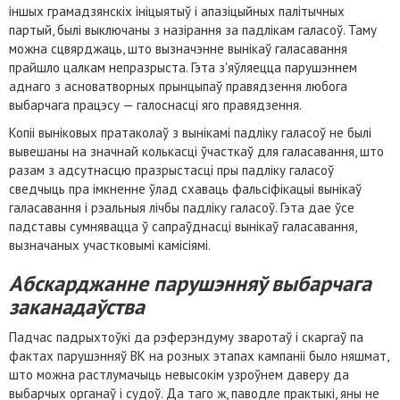
іншых грамадзянскіх ініцыятыў і апазіцыйных палітычных
партый, былі выключаны з назірання за падлікам галасоў. Таму
можна сцвярджаць, што вызначэнне вынікаў галасавання
прайшло цалкам непразрыста. Гэта з'яўляецца парушэннем
аднаго з асноватворных прынцыпаў правядзення любога
выбарчага працэсу — галоснасці яго правядзення.
Копіі выніковых пратаколаў з вынікамі падліку галасоў не былі
вывешаны на значнай колькасці ўчасткаў для галасавання, што
разам з адсутнасцю празрыстасці пры падліку галасоў
сведчыць пра імкненне ўлад схаваць фальсіфікацыі вынікаў
галасавання і рэальныя лічбы падліку галасоў. Гэта дае ўсе
падставы сумнявацца ў сапраўднасці вынікаў галасавання,
вызначаных участковымі камісіямі.
Абскарджанне парушэнняў выбарчага
заканадаўства
Падчас падрыхтоўкі да рэферэндуму зваротаў і скаргаў па
фактах парушэнняў ВК на розных этапах кампаніі было няшмат,
што можна растлумачыць невысокім узроўнем даверу да
выбарчых органаў і судоў. Да таго ж, паводле практыкі, яны не