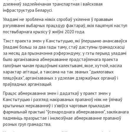
дзеянняў задзейнічаная транспартная і вайсковая
інфраструктура Беларусі.
Уладамі не зроблена ніякіх спробаў ухілення ў прававым
рэгуляванні выбарчых працэдур фактараў, якія пацягнулі наступ
поствыбарнага крызісу ў жніўні 2020 года.
Тэкст праекта змен у Канстытуцыю, які ўпершыню анансаваўся
ўладамі больш за два гады таму, стаў даступны грамадскасці
за месяц да прызначэння рэферэндуму; у гэты перыяд уладамі
было арганізавана абмеркаванне прадстаўленага праекта
галоўным чынам працоўнымі калектывамі, якое, хутчэй, насіла
характар агітацыі, а таксама на так званых "дыялогавых
пляцоўках", арганізаваных з удзелам дзяржаўных органаў і
праўладных арганізацый.
Працэс абмеркавання змен і дадаткаў у праект змен у
Канстытуцыю і разгляд накіраваных прапаноў ніяк не ўлічваў
крытычных меркаванняў і з'явіўся чарговым прыкладам
фармальнай практыкі "ўсенароднага абмеркавання", закліканага
падмяніць празрыстае і інклюзіўнае абмеркаванне прапаноў
розных груп грамадства.