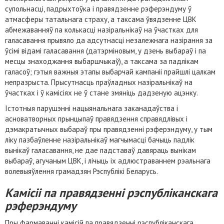
супольнасці, падрыхтоўка і правядзенне рэферэндуму ў
атмасферы татальнага страху, а таксама ўвядзенне ЦВК
абмежаванняў па колькасці назіральнікаў на ўчастках для
галасавання прывяло да адсутнасці незалежнага назірання за
ўсімі відамі галасавання (датэрміновым, у дзень выбараў і па
месцы знаходжання выбаршчыкаў), а таксама за падлікам
галасоў; гэтыя важныя этапы выбарчай кампаніі прайшлі цалкам
непразрыста. Прысутнасць праўладных назіральнікаў на
ўчастках і ў камісіях не ў стане змяніць дадзеную ацэнку.
Істотныя парушэнні нацыянальнага заканадаўства і
асноватворных прынцыпаў правядзення справядлівых і
дэмакратычных выбараў пры правядзенні рэферэндуму, у тым
ліку пазбаўленне назіральнікаў магчымасці бачыць падлік
вынікаў галасавання, не дае падставаў давяраць вынікам
выбараў, агучаным ЦВК, і лічыць іх адлюстраваннем рэальнага
волевыяўлення грамадзян Рэспублікі Беларусь.
Камісіі па правядзенні рэспубліканскага
рэферэндуму
Пры фармаванні камісій па правядзенні рэспубліканскага