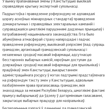
У выніку прапанаваныя змены ў Канстытуцыю выклікалі
справядлівую крытыку экспертнай супольнасці.
Падрыхтоўка і правядзенне рэферэндуму не адпавядалі
шэрагу асноўных міжнародных стандартаў правядзення
дэмакратычных і справядлівых электаральных кампаній і
суправаджаліся шматлікімі парушэннямі дадзеных прынцыпаў і
патрабаванняў нацыянальнага заканадаўства. Гэта было
абумоўлена атмасферай страху напярэдадні і падчас
правядзення рэферэндуму, выкліканай рэпрэсіямі ўлад супраць
грамадзян, арганізацый грамадзянскай супольнасці і
незалежных сродкаў масавай інфармацыі, адсутнасцю
бесстаронніх выбарчых камісій, няроўным доступам да
дзяржаўных сродкаў масавай інфармацыі для прыхільнікаў і
праціўнікаў змен Канстытуцыі, выкарыстаннем
адміністрацыйнага рэсурсу ў мэтах падтрымкі прадстаўленага
на рэферэндум тэксту змен у Канстытуцыю, адвольным
пазбаўленнем права прагаласаваць грамадзян, якія
знаходзяцца за межамі Рэспублікі Беларусь, шматлікімі фактамі
прымусу выбаршчыкаў да ўдзелу ў датэрміновым галасаванні,
закрытасцю выбарчых працэдур для назіральнікаў.
Бесперапынныя рэпрэсіі ў дачыненні да грамадзянскай