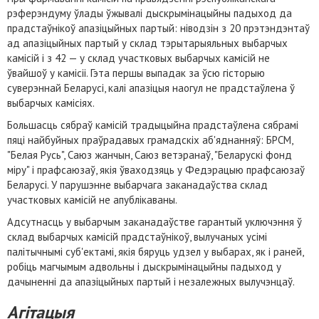
рэферэндуму ўлады ўжывалі дыскрымінацыйны падыход да
прадстаўнікоў апазіцыйных партый: ніводзін з 20 прэтэндэнтаў
ад апазіцыйных партый у склад тэрытарыяльных выбарчых
камісій і з 42 — у склад участковых выбарчых камісій не
ўвайшоў у камісіі. Гэта першы выпадак за ўсю гісторыю
суверэннай Беларусі, калі апазіцыя наогул не прадстаўлена ў
выбарчых камісіях.
Большасць сябраў камісій традыцыйна прадстаўлена сябрамі
пяці найбуйных праўрадавых грамадскіх аб'яднанняў: БРСМ,
"Белая Русь", Саюз жанчын, Саюз ветэранаў, "Беларускі фонд
міру" і прафсаюзаў, якія ўваходзяць у Федэрацыю прафсаюзаў
Беларусі. У парушэнне выбарчага заканадаўства склад
участковых камісій не апублікаваны.
Адсутнасць у выбарчым заканадаўстве гарантый уключэння ў
склад выбарчых камісій прадстаўнікоў, вылучаных усімі
палітычнымі суб'ектамі, якія бяруць удзел у выбарах, як і раней,
робіць магчымым адвольны і дыскрымінацыйны падыход у
дачыненні да апазіцыйных партый і незалежных вылучэнцаў.
Агітацыя