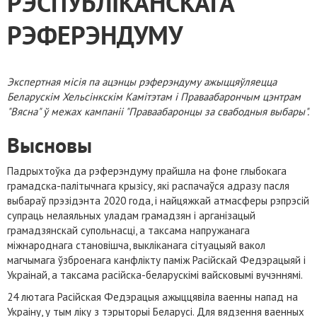
РЭСПУБЛІКАНСКАГА
РЭФЕРЭНДУМУ
Экспертная місія па ацэнцы рэферэндуму ажыццяўляецца
Беларускім Хельсінкскім Камітэтам і Праваабарончым цэнтрам
"Вясна" ў межах кампаніі "Праваабаронцы за свабодныя выбары".
Высновы
Падрыхтоўка да рэферэндуму прайшла на фоне глыбокага
грамадска-палітычнага крызісу, які распачаўся адразу пасля
выбараў прэзідэнта 2020 года, і найцяжкай атмасферы рэпрэсій
супраць нелаяльных уладам грамадзян і арганізацый
грамадзянскай супольнасці, а таксама напружанага
міжнароднага становішча, выкліканага сітуацыяй вакол
магчымага ўзброенага канфлікту паміж Расійскай Федэрацыяй і
Украінай, а таксама расійска-беларускімі вайсковымі вучэннямі.
24 лютага Расійская Федэрацыя ажыццявіла ваенны напад на
Украіну, у тым ліку з тэрыторыі Беларусі. Для вядзення ваенных