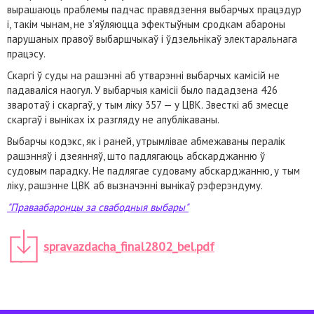
вырашаюць праблемы падчас правядзення выбарчых працэдур
і, такім чынам, не з'яўляюцца эфектыўным сродкам абароны
парушаных правоў выбаршчыкаў і ўдзельнікаў электаральнага
працэсу.
Скаргі ў суды на рашэнні аб утварэнні выбарчых камісій не
падаваліся наогул. У выбарчыя камісіі было пададзена 426
зваротаў і скаргаў, у тым ліку 357 — у ЦВК. Звесткі аб змесце
скаргаў і выніках іх разгляду не апублікаваны.
Выбарчы кодэкс, як і раней, утрымлівае абмежаваны пералік
рашэнняў і дзеянняў, што падлягаюць абскарджанню ў
судовым парадку. Не падлягае судоваму абскарджанню, у тым
ліку, рашэнне ЦВК аб вызначэнні вынікаў рэферэндуму.
"Праваабаронцы за свабодныя выбары"
spravazdacha_final2802_bel.pdf