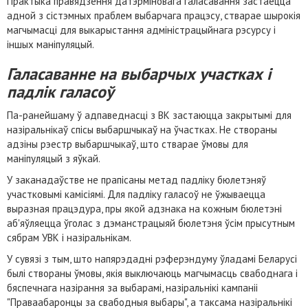
Практыка правядзення датэрміновага галасавання застаецца
адной з сістэмных праблем выбарчага працэсу, стварае шырокія
магчымасці для выкарыстання адміністрацыйнага рэсурсу і
іншых маніпуляцый.
Галасаванне на выбарчых участках і
падлік галасоў
Па-ранейшаму ў адпаведнасці з ВК застаюцца закрытымі для
назіральнікаў спісы выбаршчыкаў на ўчастках. Не створаны
адзіны рэестр выбаршчыкаў, што стварае ўмовы для
маніпуляцый з яўкай.
У заканадаўстве не прапісаны метад падліку бюлетэняў
участковымі камісіямі. Для падліку галасоў не ўжываецца
выразная працэдура, пры якой адзнака на кожным бюлетэні
аб'яўляецца ўголас з дэманстрацыяй бюлетэня ўсім прысутным
сябрам УВК і назіральнікам.
У сувязі з тым, што напярэдадні рэферэндуму ўладамі Беларусі
былі створаны ўмовы, якія выключаюць магчымасць свабоднага і
бяспечнага назірання за выбарамі, назіральнікі кампаніі
"Праваабаронцы за свабодныя выбары", а таксама назіральнікі