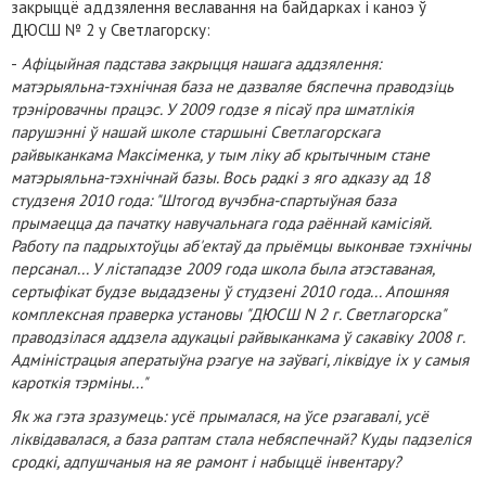
закрыццё аддзялення веславання на байдарках і каноэ ў
ДЮСШ № 2 у Светлагорску:
-
Афіцыйная падстава закрыцця нашага аддзялення:
матэрыяльна-тэхнічная база не дазваляе бяспечна праводзіць
трэніровачны працэс. У 2009 годзе я пісаў пра шматлікія
парушэнні ў нашай школе старшыні Светлагорскага
райвыканкама Максіменка, у тым ліку аб крытычным стане
матэрыяльна-тэхнічнай базы. Вось радкі з яго адказу ад 18
студзеня 2010 года: "Штогод вучэбна-спартыўная база
прымаецца да пачатку навучальнага года раённай камісіяй.
Работу па падрыхтоўцы аб'ектаў да прыёмцы выконвае тэхнічны
персанал... У лістападзе 2009 года школа была атэставаная,
сертыфікат будзе выдадзены ў студзені 2010 года... Апошняя
комплексная праверка установы "ДЮСШ N 2 г. Светлагорска"
праводзілася аддзела адукацыі райвыканкама ў сакавіку 2008 г.
Адміністрацыя аператыўна рэагуе на заўвагі, ліквідуе іх у самыя
кароткія тэрміны..."
Як жа гэта зразумець: усё прымалася, на ўсе рэагавалі, усё
ліквідавалася, а база раптам стала небяспечнай? Куды падзеліся
сродкі, адпушчаныя на яе рамонт і набыццё інвентару?