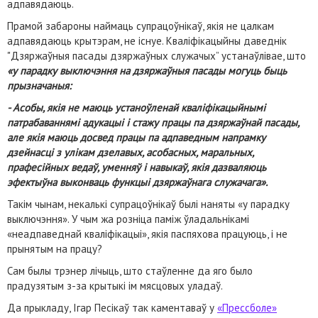
адпавядаюць.
Прамой забароны наймаць супрацоўнікаў, якія не цалкам
адпавядаюць крытэрам, не існуе. Кваліфікацыйны даведнік
"Дзяржаўныя пасады дзяржаўных служачых” устанаўлівае, што
«у парадку выключэння на дзяржаўныя пасады могуць быць
прызначаныя:
- Асобы, якія не маюць устаноўленай кваліфікацыйнымі
патрабаваннямі адукацыі і стажу працы па дзяржаўнай пасады,
але якія маюць досвед працы па адпаведным напрамку
дзейнасці з улікам дзелавых, асобасных, маральных,
прафесійных ведаў, уменняў і навыкаў, якія дазваляюць
эфектыўна выконваць функцыі дзяржаўнага служачага».
Такім чынам, некалькі супрацоўнікаў былі наняты «у парадку
выключэння». У чым жа розніца паміж ўладальнікамі
«неадпаведнай кваліфікацыі», якія паспяхова працуюць, і не
прынятым на працу?
Сам былы трэнер лічыць, што стаўленне да яго было
прадузятым з-за крытыкі ім мясцовых уладаў.
Да прыкладу, Ігар Песікаў так каментаваў у
«Прессболе»