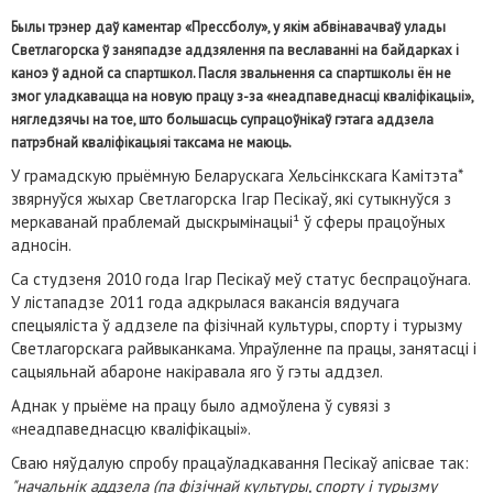
Былы трэнер даў каментар «Прессболу», у якім абвінавачваў улады
Светлагорска ў заняпадзе аддзялення па веславанні на байдарках і
каноэ ў адной са спартшкол. Пасля звальнення са спартшколы ён не
змог уладкавацца на новую працу з-за «неадпаведнасці кваліфікацыі»,
нягледзячы на тое, што большасць супрацоўнікаў гэтага аддзела
патрэбнай кваліфікацыяі таксама не маюць.
У грамадскую прыёмную Беларускага Хельсінкскага Камітэта*
звярнуўся жыхар Светлагорска Ігар Песікаў, які сутыкнуўся з
меркаванай праблемай дыскрымінацыі¹ ў сферы працоўных
адносін.
Са студзеня 2010 года Ігар Песікаў меў статус беспрацоўнага.
У лістападзе 2011 года адкрылася вакансія вядучага
спецыяліста ў аддзеле па фізічнай культуры, спорту і турызму
Светлагорскага райвыканкама. Упраўленне па працы, занятасці і
сацыяльнай абароне накіравала яго ў гэты аддзел.
Аднак у прыёме на працу было адмоўлена ў сувязі з
«неадпаведнасцю кваліфікацыі».
Сваю няўдалую спробу працаўладкавання Песікаў апісвае так:
"начальнік аддзела (па фізічнай культуры, спорту і турызму