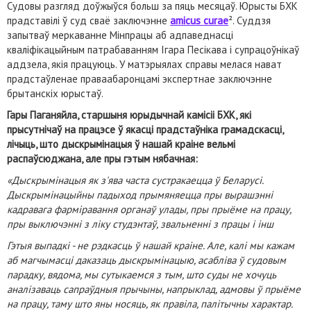
Судовы разгляд доўжыўся больш за пяць месяцаў. Юрысты БХК
прадставілі ў суд сваё заключэнне
amicus curae
². Суддзя
запытваў меркаванне Мінпрацы аб адпаведнасці
кваліфікацыйным патрабаванням Ігара Песікава і супрацоўнікаў
аддзела, якія працуюць. У матэрыялах справы мелася нават
прадстаўленае праваабаронцамі экспертнае заключэнне
брытанскіх юрыстаў.
Гары Паганяйла, старшыня юрыдычнай камісіі БХК, які
прысутнічаў на працэсе ў якасці прадстаўніка грамадскасці,
лічыць, што дыскрымінацыя ў нашай краіне вельмі
распаўсюджана, але пры гэтым нябачная:
«Дыскрымінацыя як з'ява часта сустракаецца ў Беларусі.
Дыскрымінацыйны падыход прымяняецца пры вырашэнні
кадравага фарміравання органаў улады, пры прыёме на працу,
пры выключэнні з ліку студэнтаў, звальненні з працы і інш
Гэтыя выпадкі - не рэдкасць ў нашай краіне. Але, калі мы кажам
аб магчымасці даказаць дыскрымінацыю, асабліва ў судовым
парадку, вядома, мы сутыкаемся з тым, што суды не хочуць
аналізаваць сапраўдныя прычыны, напрыклад, адмовы ў прыёме
на працу, таму што яны носяць, як правіла, палітычны характар.