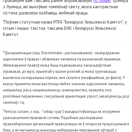
Прапануем вам таксама раней апублікаваную
гісторыю
трэнера
з Лунінца, які выхоўвае чэмпіёнаў свету, якога кантрактная
сістэма дазволіла пазбавіць любімай працы.
*Поўная статутная назва РПГА "Беларускі Хельсінкскі Камітэт", у
гэтым і іншых тэкстах таксама БХК і беларускі Хельсінкскі
Камітэт.
¹
Дыскрымінацыя (лац. Discriminatio - распазнаванне) - неапраўданае
адрозненне ў правах і абавязках чалавека па вызначанай прыкмеце.
Абмежаванне правоў можа быць падмацавана заканадаўствам
(прававая, дэ юрэ), прынятай у краіне рэлігіяй ці можа грунтавацца
выключна на маральных нормах, якія склаліся (неафіцыйная, дэ факта). У
якасці прыкметы можа выступаць любое значнае адрозненне чалавека,
напрыклад, раса, нацыянальнасць, грамадзянства, сваяцтва, пол,
рэлігійныя перакананні, сэксуальная арыентацыя, узрост, інваліднасць, род
заняткаў і тд.
²
Amicus curiae», з лац. - "сябар суду") выкарыстоўваецца як інструмент
удасканалення прававой сістэмы. Падобныя даследаванні
праваабарончых арганізацый праводзяцца не ў інтарэсах працэсуальнага
боку, а як магчымасць выказаць нейтральнае меркаванне аўтараў з