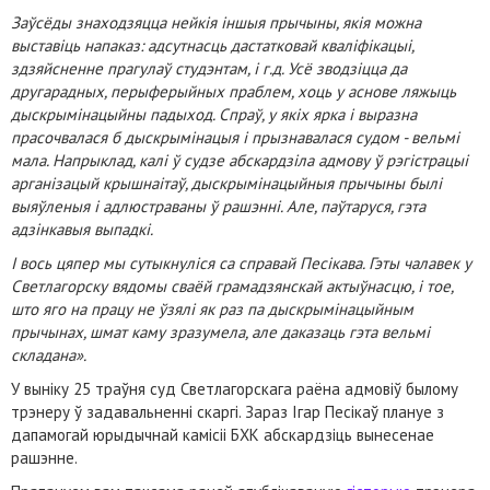
Заўсёды знаходзяцца нейкія іншыя прычыны, якія можна
выставіць напаказ: адсутнасць дастатковай кваліфікацыі,
здзяйсненне прагулаў студэнтам, і г.д. Усё зводзіцца да
другарадных, перыферыйных праблем, хоць у аснове ляжыць
дыскрымінацыйны падыход. Спраў, у якіх ярка і выразна
прасочвалася б дыскрымінацыя і прызнавалася судом - вельмі
мала. Напрыклад, калі ў судзе абскардзіла адмову ў рэгістрацыі
арганізацый крышнаітаў, дыскрымінацыйныя прычыны былі
выяўленыя і адлюстраваны ў рашэнні. Але, паўтаруся, гэта
адзінкавыя выпадкі.
І вось цяпер мы сутыкнуліся са справай Песікава. Гэты чалавек у
Светлагорску вядомы сваёй грамадзянскай актыўнасцю, і тое,
што яго на працу не ўзялі як раз па дыскрымінацыйным
прычынах, шмат каму зразумела, але даказаць гэта вельмі
складана».
У выніку 25 траўня суд Светлагорскага раёна адмовіў былому
трэнеру ў задавальненні скаргі. Зараз Ігар Песікаў плануе з
дапамогай юрыдычнай камісіі БХК абскардзіць вынесенае
рашэнне.