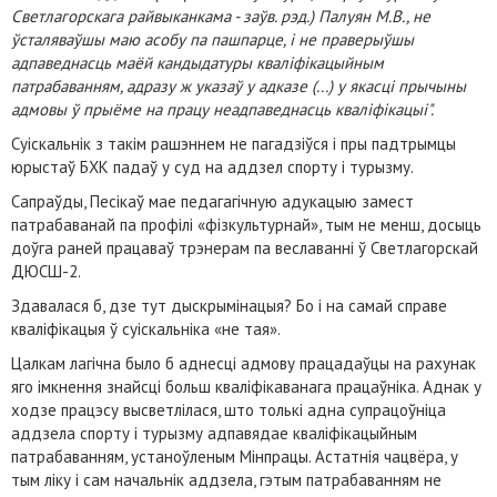
Светлагорскага райвыканкама - заўв. рэд.) Палуян М.В., не
ўсталяваўшы маю асобу па пашпарце, і не праверыўшы
адпаведнасць маёй кандыдатуры кваліфікацыйным
патрабаванням, адразу ж указаў у адказе (...) у якасці прычыны
адмовы ў прыёме на працу неадпаведнасць кваліфікацыі".
Суіскальнік з такім рашэннем не пагадзіўся і пры падтрымцы
юрыстаў БХК падаў у суд на аддзел спорту і турызму.
Сапраўды, Песікаў мае педагагічную адукацыю замест
патрабаванай па профілі «фізкультурнай», тым не менш, досыць
доўга раней працаваў трэнерам па веславанні ў Светлагорскай
ДЮСШ-2.
Здавалася б, дзе тут дыскрымінацыя? Бо і на самай справе
кваліфікацыя ў суіскальніка «не тая».
Цалкам лагічна было б аднесці адмову працадаўцы на рахунак
яго імкнення знайсці больш кваліфікаванага працаўніка. Аднак у
ходзе працэсу высветлілася, што толькі адна супрацоўніца
аддзела спорту і турызму адпавядае кваліфікацыйным
патрабаванням, устаноўленым Мінпрацы. Астатнія чацвёра, у
тым ліку і сам начальнік аддзела, гэтым патрабаванням не