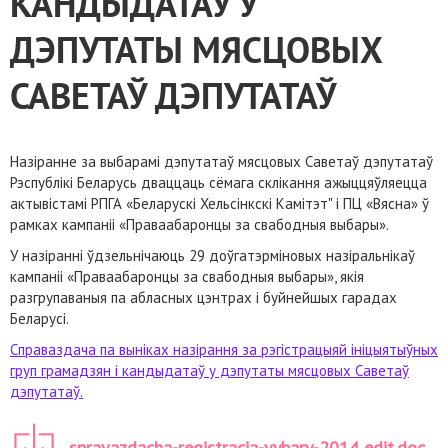
КАНДЫДАТАЎ У
ДЭПУТАТЫ МЯСЦОВЫХ
САВЕТАЎ ДЭПУТАТАЎ
Назіранне за выбарамі дэпутатаў мясцовых Саветаў дэпутатаў
Рэспублікі Беларусь дваццаць сёмага склікання ажыццяўляецца
актывістамі РПГА «Беларускі Хельсінкскі Камiтэт" і ПЦ «Вясна» ў
рамках кампаніі «Праваабаронцы за свабодныя выбары».
У назіранні ўдзельнічаюць 29 доўгатэрміновых назіральнікаў
кампаніі «Праваабаронцы за свабодныя выбары», якія
разгрупаваныя па абласных цэнтрах і буйнейшых гарадах
Беларусі.
Справаздача па выніках назірання за рэгістрацыяй ініцыятыўных
груп грамадзян і кандыдатаў у дэпутаты мясцовых Саветаў
дэпутатаў.
_spravazdacha-registracia-vybary-2014 edit.doc