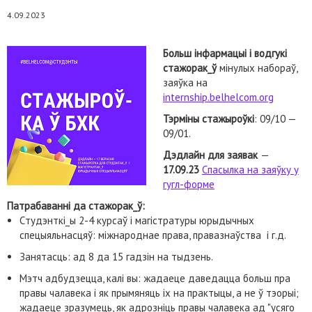
4.09.2023
Больш інфармацыі і водгукі
стажорак_ў
мінулых набораў,
заяўка на
internship.belhelcom.org
Тэрміны стажыроўкі
: 09/10 —
09/01.
Дэдлайн для заявак
—
17.09.23
Спасылка на заяўку у
гугл-форме
Патрабаванні да стажорак_ў:
Cтудэнткі_ы 2-4 курсаў і магістратуры юрыдычных
спецыяльнасцяў: міжнароднае права, правазнаўства і г.д.
Занятасць: ад 8 да 15 гадзін на тыдзень.
Мэтч адбудзецца, калі вы: жадаеце даведацца больш пра
правы чалавека і як прымяняць іх на практыцы, а не ў тэорыі;
жадаеце зразумець, як адрозніць правы чалавека ад "усяго