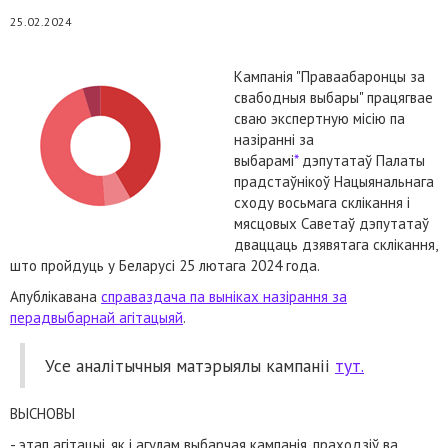
25.02.2024
Кампанія "Праваабаронцы за
свабодныя выбары" працягвае
сваю экспертную місію па
назіранні за
выбарамі
*
дэпутатаў Палаты
прадстаўнікоў Нацыянальнага
сходу восьмага склікання і
мясцовых Саветаў дэпутатаў
дваццаць дзявятага склікання,
што пройдуць у Беларусі 25 лютага 2024 года.
Апублікавана
справаздача па выніках назірання за
перадвыбарнай агітацыяй
.
Усе аналітычныя матэрыялы кампаніі
тут.
ВЫСНОВЫ
- этап агітацыі, як і агулам выбарчая кампанія, праходзіў ва