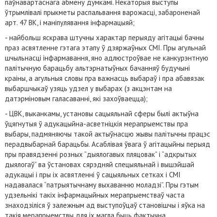
паўнавартаснага абмену думкамі. Некаторыя выступы
ўтрымлівалі прыкметы распальвання варожасці, забароненай
арт. 47 ВК, і маніпулявання інфармацыяй;
- найбольш яскрава штучны характар перыяду агітацыі бачны
праз асвятленне гэтага этапу ў дзяржаўных СМІ. Пры агульнай
шчыльнасці інфармавання, яно адлюстроўвае не канкурэнтную
палітычную барацьбу альтэрнатыўных бачанняў будучыні
краіны, а агульныя словы пра важнасць выбараў і пра абавязак
выбаршчыкаў узяць удзел у выбарах (з акцэнтам на
датэрміновым галасаванні, які захоўваецца);
- ЦВК, выканкамы, установы сацыяльнай сферы былі актыўна
ўцягнутыя ў адукацыйна-асветніцкія мерапрыемствы пра
выбары, падмяняючы такой актыўнасцю жывы палітычны працэс
перадвыбарнай барацьбы. Асаблівая ўвага ў агітацыйны перыяд
пры правядзенні розных “дыялогавых пляцовак” і “адкрытых
дыялогаў” ва ўстановах сярэдняй спецыяльнай і вышэйшай
адукацыі і пры іх асвятленні ў сацыяльных сетках і СМІ
надавалася “патрыятычнаму выхаванню моладзі”. Пры гэтым
удзельнікі такіх інфармацыйных мерапрыемстваў часта
знаходзіліся ў залежным ад выступоўцаў становішчы і яўка на
такія мерапрыемствы для іх магла быць фактычна