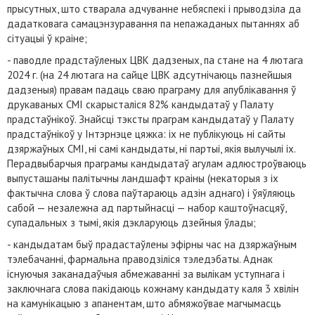
прысутных, што стварала адчуванне небяспекі і прыводзіла да
дадатковага самацэнзуравання па непажаданых пытаннях аб
сітуацыі ў краіне;
- паводле прадстаўленых ЦВК дадзеных, па стане на 4 лютага
2024 г. (на 24 лютага на сайце ЦВК адсутнічаюць пазнейшыя
дадзеныя) правам падаць сваю праграму для апублікавання ў
друкаваных СМІ скарысталіся 82% кандыдатаў у Палату
прадстаўнікоў. Знайсці тэксты праграм кандыдатаў у Палату
прадстаўнікоў у Інтэрнэце цяжка: іх не публікуюць ні сайты
дзяржаўных СМІ, ні самі кандыдаты, ні партыі, якія вылучылі іх.
Перадвыбарчыя праграмы кандыдатаў агулам адлюстроўваюць
выпусташаны палітычны ландшафт краіны (некаторыя з іх
фактычна слова ў слова паўтараюць адзін аднаго) і ўяўляюць
сабой — незалежна ад партыйнасці — набор каштоўнасцяў,
супадальных з тымі, якія дэкларуюць дзейныя ўлады;
- кандыдатам быў прадастаўлены эфірны час на дзяржаўным
тэлебачанні, фармальна праводзіліся тэледэбаты. Аднак
існуючыя заканадаўчыя абмежаванні за вылікам уступнага і
заключнага слова пакідаюць кожнаму кандыдату каля 3 хвілін
на камунікацыю з апанентам, што абмяжоўвае магчымасць