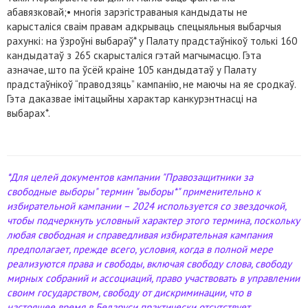
абавязковай;• многія зарэгістраваныя кандыдаты не
карысталіся сваім правам адкрываць спецыяльныя выбарчыя
рахункі: на ўзроўні выбараў* у Палату прадстаўнікоў толькі 160
кандыдатаў з 265 скарысталіся гэтай магчымасцю. Гэта
азначае, што па ўсёй краіне 105 кандыдатаў у Палату
прадстаўнікоў “праводзяць” кампанію, не маючы на яе сродкаў.
Гэта даказвае імітацыйны характар канкурэнтнасці на
выбарах*.
*Для целей документов кампании "Правозащитники за
свободные выборы" термин "выборы*" применительно к
избирательной кампании – 2024 используется со звездочкой,
чтобы подчеркнуть условный характер этого термина, поскольку
любая свободная и справедливая избирательная кампания
предполагает, прежде всего, условия, когда в полной мере
реализуются права и свободы, включая свободу слова, свободу
мирных собраний и ассоциаций, право участвовать в управлении
своим государством, свободу от дискриминации, что в
настоящее время в Беларуси практически отсутствует.