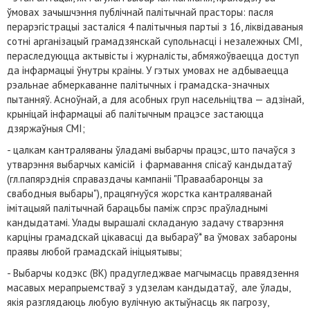
ўмовах зачышчэння публічнай палітычнай прасторы: пасля
перарэгістрацыі засталіся 4 палітычныя партыі з 16, ліквідаваныя
сотні арганізацый грамадзянскай супольнасці і незалежных СМІ,
пераследуюцца актывісты і журналісты, абмяжоўваецца доступ
да інфармацыі ўнутры краіны. У гэтых умовах не адбываецца
рэальнае абмеркаванне палітычных і грамадска-значных
пытанняў. Асноўнай, а для асобных груп насельніцтва — адзінай,
крыніцай інфармацыі аб палітычным працэсе застаюцца
дзяржаўныя СМІ;
- цалкам кантраляваны ўладамі выбарчы працэс, што пачаўся з
утварэння выбарчых камісій і фармавання спісаў кандыдатаў
(гл.папярэднія справаздачы кампаніі "Праваабаронцы за
свабодныя выбары"), працягнуўся жорстка кантраляванай
імітацыяй палітычнай барацьбы паміж спрэс праўладнымі
кандыдатамі. Улады вырашалі складаную задачу стварэння
карціны грамадскай цікавасці да выбараў* ва ўмовах забароны
праявы любой грамадскай ініцыятывы;
- Выбарчы кодэкс (ВК) прадугледжвае магчымасць правядзення
масавых мерапрыемстваў з удзелам кандыдатаў, але ўлады,
якія разглядаюць любую вулічную актыўнасць як пагрозу,