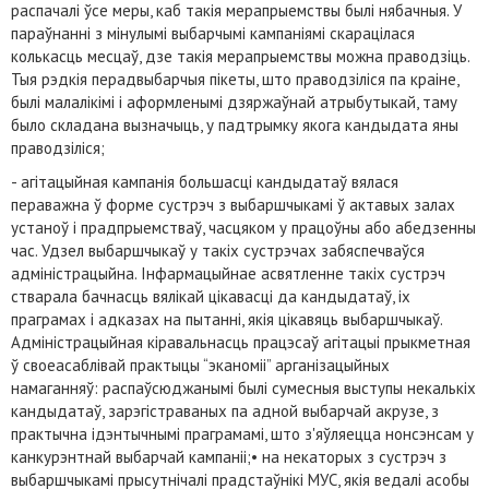
распачалі ўсе меры, каб такія мерапрыемствы былі нябачныя. У
параўнанні з мінулымі выбарчымі кампаніямі скарацілася
колькасць месцаў, дзе такія мерапрыемствы можна праводзіць.
Тыя рэдкія перадвыбарчыя пікеты, што праводзіліся па краіне,
былі малалікімі і аформленымі дзяржаўнай атрыбутыкай, таму
было складана вызначыць, у падтрымку якога кандыдата яны
праводзіліся;
- агітацыйная кампанія большасці кандыдатаў вялася
пераважна ў форме сустрэч з выбаршчыкамі ў актавых залах
устаноў і прадпрыемстваў, часцяком у працоўны або абедзенны
час. Удзел выбаршчыкаў у такіх сустрэчах забяспечваўся
адміністрацыйна. Інфармацыйнае асвятленне такіх сустрэч
стварала бачнасць вялікай цікавасці да кандыдатаў, іх
праграмах і адказах на пытанні, якія цікавяць выбаршчыкаў.
Адміністрацыйная кіравальнасць працэсаў агітацыі прыкметная
ў своеасаблівай практыцы “эканоміі” арганізацыйных
намаганняў: распаўсюджанымі былі сумесныя выступы некалькіх
кандыдатаў, зарэгістраваных па адной выбарчай акрузе, з
практычна ідэнтычнымі праграмамі, што з'яўляецца нонсэнсам у
канкурэнтнай выбарчай кампаніі;• на некаторых з сустрэч з
выбаршчыкамі прысутнічалі прадстаўнікі МУС, якія ведалі асобы