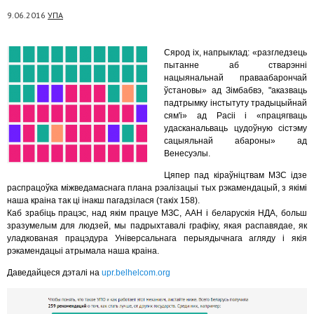
9.06.2016
УПА
Сярод іх, напрыклад: «разгледзець
пытанне аб стварэнні
нацыянальнай праваабарончай
ўстановы» ад Зімбабвэ, "аказваць
падтрымку інстытуту традыцыйнай
сям'і» ад Расіі і «працягваць
удасканальваць цудоўную сістэму
сацыяльнай абароны» ад
Венесуэлы.
Цяпер пад кіраўніцтвам МЗС ідзе
распрацоўка міжведамаснага плана рэалізацыі тых рэкамендацый, з якімі
наша краіна так ці інакш пагадзілася (такіх 158).
Каб зрабіць працэс, над якім працуе МЗС, ААН і беларускія НДА, больш
зразумелым для людзей, мы падрыхтавалі графіку, якая распавядае, як
уладкованая працэдура Універсальнага перыядычнага агляду і якія
рэкамендацыі атрымала наша краіна.
Даведайцеся дэталі на
upr.belhelcom.org