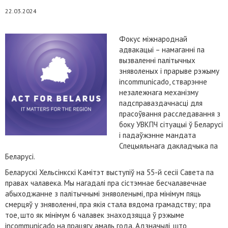
22.03.2024
Фокус міжнароднай
адвакацыі – намаганні па
вызваленні палітычных
зняволеных і прарыве рэжыму
incommunicado, стварэнне
незалежнага механізму
падсправаздачнасці для
прасоўвання расследавання з
боку УВКПЧ сітуацыі ў Беларусі
і падаўжэнне мандата
Спецыяльнага дакладчыка па
Беларусі.
Беларускі Хельсінкскі Камітэт выступіў на 55-й сесіі Савета па
правах чалавека. Мы нагадалі пра сістэмнае бесчалавечнае
абыходжанне з палітычнымі зняволенымі, пра мінімум пяць
смерцяў у зняволенні, пра якія стала вядома грамадству; пра
тое, што як мінімум 6 чалавек знаходзяцца ў рэжыме
incommunicado на працягу амаль года. Адзначылі, што