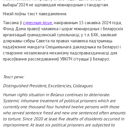
выбары*2024 не адпавядалі міжнародным стандартам.
Ніжэй поўны тэкст паведамлення.
Таксама ў
сумесным лісце
, накіраваным 13 сакавіка 2024 года,
Фонд Дома правоў чалавека і шэраг міжнародных і беларускіх
арганізацый грамадзянскай супольнасці, у т.л. БХК, заклікалі
дзяржавы-сябры Савета па правах чалавека падтрымаць
падаўжэнне мандата Спецыяльнага дакладчыка па Беларусі і
стварэнне незалежнага механізму падсправаздачнасці для
прасоўвання расследаванняў УВКПЧ сітуацыі ў Беларусі.
Текст речи:
Distinguished President, Excellencies, Colleagues
Human rights situation in Belarus continues to deteriorate.
Systemic inhumane treatment of political prisoners which are
currently one thousand four hundred twelve persons with those
who served sentence freed and new one sentenced often amounts
to torture. Since 2020 at least five deaths of dissidents occurred in
imprisonment. At least six political prisoners are subjected to