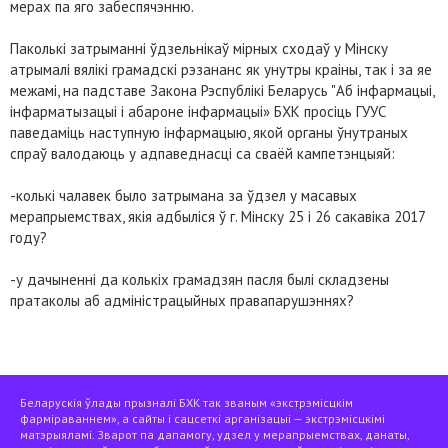
мерах па яго забеспячэнню.
Паколькі затрыманні ўдзельнікаў мірных сходаў у Мінску
атрымалі вялікі грамадскі рэзананс як унутры краіны, так і за яе
межамі, на падставе Закона Рэспублікі Беларусь "Аб інфармацыі,
інфарматызацыі і абароне інфармацыі» БХК просіць ГУУС
паведаміць наступную інфармацыю, якой органы ўнутраных
спраў валодаюць у адпаведнасці са сваёй кампетэнцыяй:
-колькі чалавек было затрымана за ўдзел у масавых
мерапрыемствах, якія адбыліся ў г. Мінску 25 і 26 сакавіка 2017
году?
-у дачыненні да колькіх грамадзян пасля былі складзены
пратаколы аб адміністрацыйных правапарушэннях?
Беларускія ўлады прызналі БХК так званым «экстрэмісцкім
фарміраваннем», а сайты і сацсеткі арганізацыі — экстрэмісцкімі
матэрыяламі. Зварот па дапамогу, удзел у мерапрыемствах, данаты,