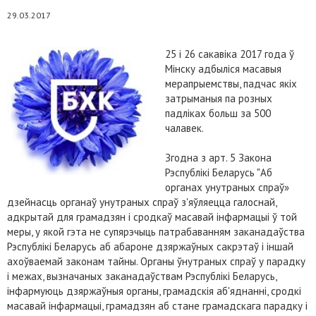
29.03.2017
25 і 26 сакавіка 2017 года ў
Мінску адбыліся масавыя
мерапрыемствы, падчас якіх
затрыманыя па розных
падліках больш за 500
чалавек.
Згодна з арт. 5 Закона
Рэспублікі Беларусь "Аб
органах унутраных спраў»
дзейнасць органаў унутраных спраў з'яўляецца галоснай,
адкрытай для грамадзян і сродкаў масавай інфармацыі ў той
меры, у якой гэта не супярэчыць патрабаванням заканадаўства
Рэспублікі Беларусь аб абароне дзяржаўных сакрэтаў і іншай
ахоўваемай законам тайны. Органы ўнутраных спраў у парадку
i межах, вызначаных заканадаўствам Рэспублікі Беларусь,
інфармуюць дзяржаўныя органы, грамадскія аб'яднанні, сродкі
масавай інфармацыі, грамадзян аб стане грамадскага парадку і