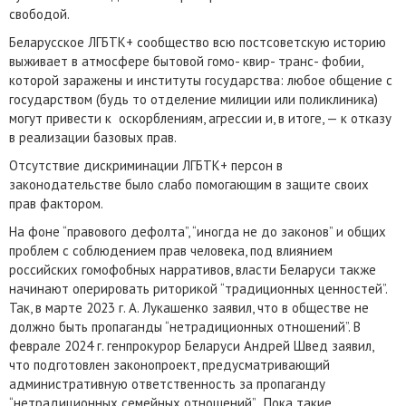
свободой.
Беларусское ЛГБТК+ сообщество всю постсоветскую историю
выживает в атмосфере бытовой гомо- квир- транс- фобии,
которой заражены и институты государства: любое общение с
государством (будь то отделение милиции или поликлиника)
могут привести к оскорблениям, агрессии и, в итоге, — к отказу
в реализации базовых прав.
Отсутствие дискриминации ЛГБТК+ персон в
законодательстве было слабо помогающим в защите своих
прав фактором.
На фоне “правового дефолта”, “иногда не до законов” и общих
проблем с соблюдением прав человека, под влиянием
российских гомофобных нарративов, власти Беларуси также
начинают оперировать риторикой “традиционных ценностей”.
Так, в марте 2023 г. А. Лукашенко заявил, что в обществе не
должно быть пропаганды “нетрадиционных отношений”. В
феврале 2024 г. генпрокурор Беларуси Андрей Швед заявил,
что подготовлен законопроект, предусматривающий
административную ответственность за пропаганду
“нетрадиционных семейных отношений”. Пока такие