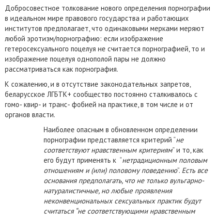
Добросовестное толкование нового определения порнографии
в идеальном мире правового государства и работающих
институтов предполагает, что одинаковыми мерками меряют
любой эротизм/порнографию: если изображение
гетеросексуального поцелуя не считается порнографией, то и
изображение поцелуя однополой пары не должно
рассматриваться как порнография.
К сожалению, и в отсутствие законодательных запретов,
беларусское ЛГБТК+ сообщество постоянно сталкивалось с
гомо- квир- и транс- фобией на практике, в том числе и от
органов власти.
Наиболее опасным в обновленном определении
порнографии представляется критерий “
не
соответствуют нравственным критериям
” и то, как
его будут применять к “
нетрадиционным половым
отношениям и (или) половому поведению
”.
Есть все
основания предполагать, что не только вульгарно-
натуралистичные, но любые проявления
неконвенциональных сексуальных практик будут
считаться “не соответствующими нравственным