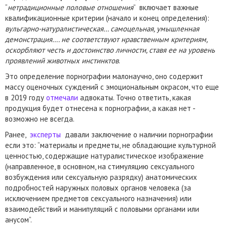
“
нетрадиционные половые отношения
”
включает важные
квалификационные критерии (начало и конец определения):
вульгарно-натуралистическая… самоцельная, умышленная
демонстрация…. не соответствуют нравственным критериям,
оскорбляют честь и достоинство личности, ставя ее на уровень
проявлений животных инстинктов
.
Это определение порнографии малонаучно, оно содержит
массу оценочных суждений с эмоциональным окрасом, что еще
в 2019 году
отмечали
адвокаты. Точно ответить, какая
продукция будет отнесена к порнографии, а какая нет -
возможно не всегда.
Ранее,
эксперты
давали заключение о наличии порнографии
если это: “материалы и предметы, не обладающие культурной
ценностью, содержащие натуралистическое изображение
(направленное, в основном, на стимуляцию сексуального
возбуждения или сексуальную разрядку) анатомических
подробностей наружных половых органов человека (за
исключением предметов сексуального назначения) или
взаимодействий и манипуляций с половыми органами или
анусом”.