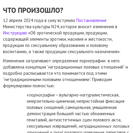
ЧТО ПРОИЗОШЛО?
12 апреля 2024 года в силу вступило
Постановление
Министерства культуры N24, которое вносит изменения в
Инструкцию
«Об эротической продукции, продукции,
содержащей элементы эротики, насилия и жестокости,
продукции по сексуальному образованию и половому
воспитанию, а также продукции сексуального назначения».
Изменения затрагивают определение порнографии: в него
добавлена концепция “нетрадиционных половых отношений” и
подробно расписывается что понимается под этими
“нетрадиционными половыми отношениями”. Приводим
формулировки полностью:
«
порнография
– вульгарно-натуралистическая,
омерзительно-циничная, непристойная фиксация
половых сношений, самоцельная, умышленная
демонстрация большей частью обнаженных
гениталий, антиэстетичных сцен полового акта,
сексуальных извращений,
нетрадиционных половых
отношений и (или) полового поведения
, зарисовок с