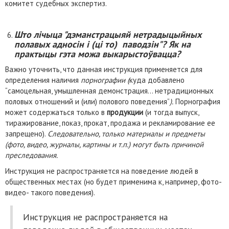
комитет судебных экспертиз.
Што лічыца "дэманстрацыяй нетрадыцыйных
полавых адносін і (ці то) паводзін"? Як на
практыцы гэта можа выкарыстоўвацца?
Важно уточнить, что данная инструкция применяется для
определения наличия
порнографии (
куда добавлено
“самоцельная, умышленная демонстрация… нетрадиционных
половых отношений и (или) полового поведения”
).
Порнография
может содержаться только в
продукции
(и тогда выпуск,
тиражирование, показ, прокат, продажа и рекламирование ее
запрещено).
Следовательно, только материалы и предметы
(фото, видео, журналы, картины и т.п.) могут быть причиной
преследования.
Инструкция не распространяется на поведение людей в
общественных местах (но будет применима к, например, фото-
видео- такого поведения).
Инструкция не распространяется на