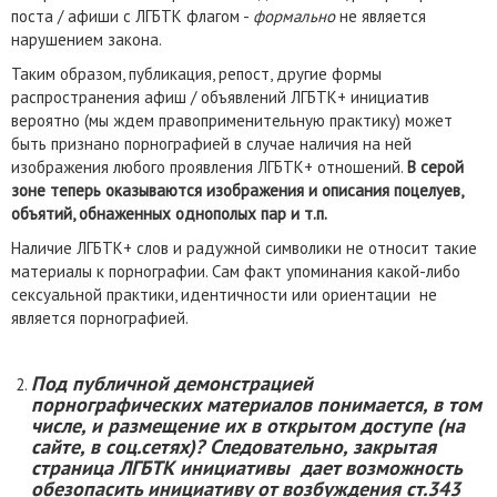
поста / афиши с ЛГБТК флагом -
формально
не является
нарушением закона.
Таким образом, публикация, репост, другие формы
распространения афиш / объявлений ЛГБТК+ инициатив
вероятно (мы ждем правоприменительную практику) может
быть признано порнографией в случае наличия на ней
изображения любого проявления ЛГБТК+ отношений.
В серой
зоне теперь оказываются изображения и описания поцелуев,
объятий, обнаженных однополых пар и т.п.
Наличие ЛГБТК+ слов и радужной символики не относит такие
материалы к порнографии. Сам факт упоминания какой-либо
сексуальной практики, идентичности или ориентации не
является порнографией.
Под публичной демонстрацией
порнографических материалов понимается, в том
числе, и размещение их в открытом доступе (на
сайте, в соц.сетях)? Следовательно, закрытая
страница ЛГБТК инициативы дает возможность
обезопасить инициативу от возбуждения ст.343