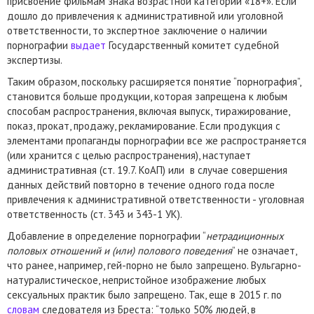
присвоение фильмам знака возрастной категории «18+». Если
дошло до привлечения к административной или уголовной
ответственности, то экспертное заключение о наличии
порнографии
выдает
Государственный комитет судебной
экспертизы.
Таким образом, поскольку расширяется понятие “порнография”,
становится больше продукции, которая запрещена к любым
способам распространения, включая выпуск, тиражирование,
показ, прокат, продажу, рекламирование. Если продукция с
элементами пропаганды порнографии все же распространяется
(или хранится с целью распространения), наступает
административная (ст. 19.7. КоАП) или в случае совершения
данных действий повторно в течение одного года после
привлечения к административной ответственности - уголовная
ответственность (ст. 343 и 343-1 УК).
Добавление в определение порнографии “
нетрадиционных
половых отношений и (или) полового поведения
” не означает,
что ранее, например, гей-порно не было запрещено. Вульгарно-
натуралистическое, непристойное изображение любых
сексуальных практик было запрещено. Так, еще в 2015 г. по
словам
следователя из Бреста: “только 50% людей, в