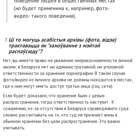
поведение людей в общественных местах
(но будет применима к, например, фото-
видео- такого поведения).
Ці то могуць асабістыя архівы (фота, відэа)
трактавацца як "захоўванне з мэйтай
распаўсюду"?
Нет, вы имеете право на уважение неприкосновенности личной
жизни; в Беларуси нет ни административной, ни уголовной
ответственности за хранение порнографии. В таком случае
фото/видео из личного архива не должны находится в местах,
где к ним могут иметь доступ третьи лица (соц. сети).
Если будет доказано, что хранение было с целью
распространения, тогда ответственность наступит. К
сожалению, из-за отсутствия в Беларуси справедливого суда
сложно рассчитывать на то, что суд не признает вины в
обычном хранении без цели распространения. Это важно
учитывать.