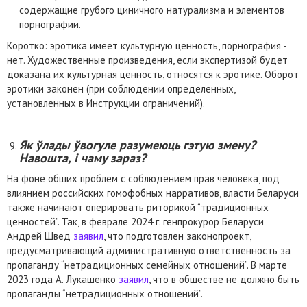
содержащие грубого циничного натурализма и элементов
порнографии.
Коротко: эротика имеет культурную ценность, порнография -
нет. Художественные произведения, если экспертизой будет
доказана их культурная ценность, относятся к эротике. Оборот
эротики законен (при соблюдении определенных,
установленных в Инструкции ограничений).
Як ўлады ўвогуле разумеюць гэтую змену?
Навошта, і чаму зараз?
На фоне общих проблем с соблюдением прав человека, под
влиянием российских гомофобных нарративов, власти Беларуси
также начинают оперировать риторикой “традиционных
ценностей”. Так, в феврале 2024 г. генпрокурор Беларуси
Андрей Швед
заявил
, что подготовлен законопроект,
предусматривающий административную ответственность за
пропаганду “нетрадиционных семейных отношений”. В марте
2023 года А. Лукашенко
заявил
, что в обществе не должно быть
пропаганды “нетрадиционных отношений”.