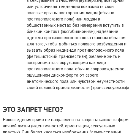
в сексуальные отношения (вуайеризм), повторная
или устойчивая тенденция показывать свои
половые органы посторонним лицам (обычно
противоположного пола) или людям в
общественных местах без намерения вступить в
близкий контакт (эксгибиционизм), надевание
одежды противоположного пола главным образом
для того, чтобы добиться полового возбуждения и
вызвать образ индивида противоположного пола
(фетишистский трансвестизм), желание жить и
восприниматься окружающими как лицо
противоположного пола, обычно сопровождаемое
ощущением дискомфорта от своего
анатомического пола или чувством неуместности
своей половой принадлежности (транссексуализм)»
ЭТО ЗАПРЕТ ЧЕГО?
Нововведения прямо не направлены на запреты каких-то форм
личной жизни (идентичностей, ориентации, сексуальных
практик). Они будут касаться изображения (демонстрации)