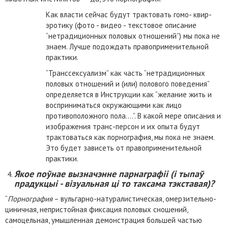
Как власти сейчас будут трактовать гомо- квир-
эротику (фото - видео - текстовое описание
“нетрадиционных половых отношений”) мы пока не
знаем. Лучше подождать правоприменительной
практики.
“Транссексуализм” как часть “нетрадиционных
половых отношений и (или) полового поведения”
определяется в Инструкции как “желание жить и
восприниматься окружающими как лицо
противоположного пола….”. В какой мере описания и
изображения транс-персон и их опыта будут
трактоваться как порнография, мы пока не знаем.
Это будет зависеть от правоприменительной
практики.
Якое поўнае вызначэнне парнаграфіі (і тыпаў
прадукцыі - візуальная ці то таксама тэкставая)?
“
Порнография
– вульгарно-натуралистическая, омерзительно-
циничная, непристойная фиксация половых сношений,
самоцельная, умышленная демонстрация большей частью