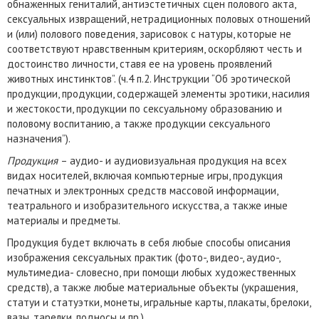
обнаженных гениталий, антиэстетичных сцен полового акта,
сексуальных извращений, нетрадиционных половых отношений
и (или) полового поведения, зарисовок с натуры, которые не
соответствуют нравственным критериям, оскорбляют честь и
достоинство личности, ставя ее на уровень проявлений
животных инстинктов”. (ч.4 п.2. Инструкции “Об эротической
продукции, продукции, содержащей элементы эротики, насилия
и жестокости, продукции по сексуальному образованию и
половому воспитанию, а также продукции сексуального
назначения”).
Продукция
– аудио- и аудиовизуальная продукция на всех
видах носителей, включая компьютерные игры, продукция
печатных и электронных средств массовой информации,
театрального и изобразительного искусства, а также иные
материалы и предметы.
Продукция будет включать в себя любые способы описания
изображения сексуальных практик (фото-, видео-, аудио-,
мультимедиа- словесно, при помощи любых художественных
средств), а также любые материальные объекты (украшения,
статуи и статуэтки, монеты, игральные карты, плакаты, брелоки,
вазы, тарелки, подносы и пр.)