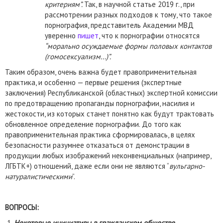
критериям”.
Так, в научной статье 2019 г., при
рассмотрении разных подходов к тому, что такое
порнография, представитель Академии МВД
уверенно
пишет
, что к порнографии относятся
“морально осуждаемые формы половых контактов
(гомосексуализм…)”.
Таким образом, очень важна будет правоприменительная
практика, и особенно — первые решения (экспертные
заключения) Республиканской (областных) экспертной комиссии
по предотвращению пропаганды порнографии, насилия и
жестокости, из которых станет понятно как будут трактовать
обновленное определение порнографии. До того как
правоприменительная практика сформировалась, в целях
безопасности разумнее отказаться от демонстрации в
продукции любых изображений неконвенциальных (например,
ЛГБТК+) отношений, даже если они не являются “
вульгарно-
натуралистическими
”.
ВОПРОСЫ:
Некоторые инициативы в гражданском обществе