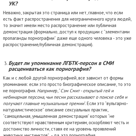
УК?
Неважно, закрытая это страница или нет, главное, что если
есть факт распространения для неограниченного круга людей,
то значит имели место распространение или публичная
демонстрация (формально, доступ к продукции с “элементами
пропаганды порнографии” даже еще одного человека - это уже
распространение/публичная демонстрация).
Будет ли упоминание ЛГБТК-персон в СМИ
расцениваться как порнография?
Как и с любой другой порнографией, все зависит от формы
упоминания: если это просто биографическое описание, то это
не порнография.
Наприме
р, “
Сэм Смит - открытый гей и
небинарная персона, чьи песни рассказывают о поиске себя и
получают главные музыкальные премии
”. Если это “вульгарно-
натуралистическое” описание сексуальных практик,
“самоцельная, умышленная демонстрация” которых “не
соответствуют нравственным критериям, оскорбляют честь и
достоинство личности, ставя ее на уровень проявлений
животных инстинктов” - да, это порнография.