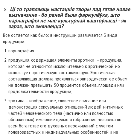
Ці то трапляюць мастацкія творы пад гэтае новае
вызначэнне - бо раней была фармулёўка, што
парнаграфія не мае культурнай каштоўнасці - як
зараз, што змяняецца?
Все остается как было: в инструкции различается 3 вида
продукции:
порнография
продукция, содержащая элементы эротики – продукция,
которая не относится исключительно к эротической, но
использует эротическую составляющую. Эротическая
составляющая должна проявляться эпизодически, ее объем
не должен превышать 50 процентов объема, площади или
продолжительности продукции;
эротика – изображение, словесное описание или
демонстрация сексуальных отношений людей, интимных
частей человеческого тела (частично или полностью
обнаженных), имеющие целью отображение человека во
всем богатстве его духовных переживаний с учетом
половозрастных и индивидуальных особенностей и не