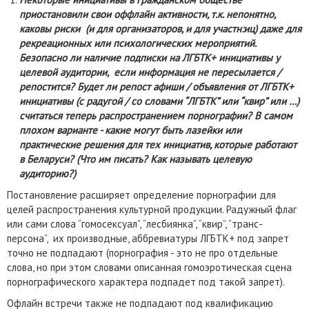
приостановили свои оффлайн активности, т.к. непонятно,
каковы риски (и для организаторов, и для участн:иц) даже для
рекреационных или психологических мероприятий.
Безопасно ли наличие подписки на ЛГБТК+ инициативы у
целевой аудитории, если информация не пересылается /
репостится? Будет ли репост афиши / объявления от ЛГБТК+
инициативы (с радугой / со словами “ЛГБТК” или “квир” или …)
считаться теперь распространением порнографии? В самом
плохом варианте - какие могут быть лазейки или
практические решения для тех инициатив, которые работают
в Беларуси? (Что им писать? Как называть целевую
аудиторию?)
Постановление расширяет определение порнографии для
целей распространения культурной продукции. Радужный флаг
или сами слова “гомосексуал”, “лесбиянка”, “квир”, “транс-
персона”, их производные, аббревиатуры ЛГБТК+ под запрет
точно не подпадают (порнография - это не про отдельные
слова, но при этом словами описанная гомоэротическая сцена
порнографического характера подпадет под такой запрет).
Офлайн встречи также не подпадают под квалификацию