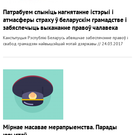
Патрабуем спыніць нагнятанне істэрыі і
атмасферы страху ў беларускім грамадстве і
забяспечыць выкананне правоў чалавека
Канстытуцыя Рэспублікі Беларусь абвяшчае забеспячэнне правоў і
свабод грамадзян найвышэйшай мэтай дзяржавы //
24.03.2017
Мірнае масавае мерапрыемства. Парады
юрыстаў