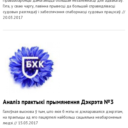
Праваабаронцы дамагаюцца большай незалежнасці для адвакатаў.
Гэта, у сваю чаргу, павінна прывесці да большай справядлівасці
судовых разглядаў і забеспячэння спаборнасці судовых працэсаў. //
20.03.2017
Аналіз практыкі прымянення Дэкрэта №3
Галоўная выснова ў тым, што якія б мэты ні дэклараваліся дэкрэтам,
на практыцы ад яго пацярпелі найбольш сацыяльна неабароненыя
людзі //
15.03.2017