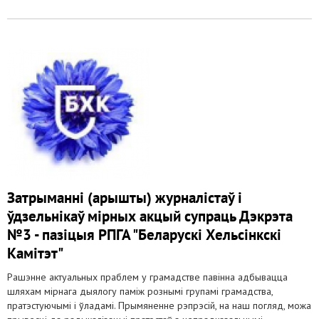
Затрыманні (арышты) журналістаў і
ўдзельнікаў мірных акцый супраць Дэкрэта
№3 - пазіцыя РПГА "Беларускі Хельсінкскі
Камітэт"
Рашэнне актуальных праблем у грамадстве павінна адбывацца
шляхам мірнага дыялогу паміж рознымі групамі грамадства,
пратэстуючымі і ўладамі. Прымяненне рэпрэсій, на наш погляд, можа