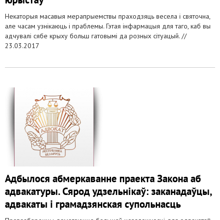
Некаторыя масавыя мерапрыемствы праходзяць весела і святочна,
але часам узнікаюць і праблемы. Гэтая інфармацыя для таго, каб вы
адчувалі сябе крыху больш гатовымі да розных сітуацый. //
23.03.2017
Адбылося абмеркаванне праекта Закона аб
адвакатуры. Сярод удзельнікаў: заканадаўцы,
адвакаты і грамадзянская супольнасць