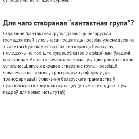
Для чаго створаная “кантактная група”?
Стварэнне "кантактнай групы" дазволіць беларускай
грамадзянскай супольнасці працягнуць і развіць узаемадзеянне
з Саветам Еўропы ў інтарэсах і на карысць беларусаў,
нягледзячы на тое, што супрацоўніцтва з афіцыйнымі ўладамі
прыпыненае. Адна з ключавых магчымасцяў для грамадзянскай
супольнасці, якую адкрывае стварэнне групы, - развіццё
чалавечага патэнцыялу і распрацоўка рэформаў для
трансфармацыі і ўключэння беларускага грамадства ў
еўрапейскую сістэму каштоўнасцяў (у тым ліку падрыхтоўка
кадраў для новых інстытутаў).