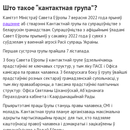
Што такое “кантактная група”?
Камітэт Міністраў Савета Еўропы 7 верасня 2022 года прыняў
рашэнне
аб стварэнні Кантактнай групы па супрацоўніцтве з
беларускім грамадствам. Супрацоўніцтва з афіцыйнымі ўладамі
Савет Еўропы прыпыніў у сакавіку 2022 года ў сувязі з
суўдзелам у ваеннай агрэсіі Расіі супраць Украіны.
Першая сустрэча групы прайшла 7 лістапада.
З боку Савета Еўропы ў кантактнай групе ўдзельнічаюць
прадстаўнікі яе ключавых структур, у тым ліку ПАСЕ і Офіса
камісара па правах чалавека. З беларускага боку ў групу ўвайшлі
прадстаўнікі розных сектараў грамадзянскай супольнасці, у
тым ліку праваабаронцы, а таксама прадстаўнікі палітычных
структур: Офіса Святланы Ціханоўскай, Аб'яднанага
Пераходнага кабінета і Каардынацыйнай Рады.
Прыярытэтамі працы Групы стануць правы чалавека, СМІ і
моладзь. Кантактная група плануе арганізаваць максімальна
адкрыты партысіпацыйны працэс для тых, хто падзяляе
каштоўнасці правоў чалавека і дэмакратыі і зацікаўлены ў
супрацоўніцтве з Радай Еўропы.