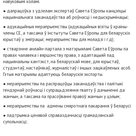
навуковымі коламі.
● дапрацоўка з удзелам экспертаў Савета Еўропы канцэпцыі
нацыянальнага заканадаўства аб роўнасці і недыскрымінацыі;
● адукацыйныя мерапрыемствы (адукацыйныя візіты ў краіны-
члены СЕ, а таксама ў інстытуты Савета Еўропы для беларускіх
юрыстаў у эміграцыі; мерапрыемствы для моладзі і г.д);
● стварэнне анлайн-партала з матэрыяламі Савета Еўропы па
правах чалавека і вяршэнству права, з адаптацыяй пад
нацыянальны кантэкст, на беларускай мове, для юрыстаў,
студэнтаў, настаўнікаў, журналістаў і іншых зацікаўленых асоб.
Гэтыя матэрыялы адаптуюць беларускія экспэрты.
● мерапрыемствы па распрацоўцы заканадаўства і палітыкі
гендэрнай роўнасці і супрацьдзеяння гвалту ў дачыненні да
жанчын, а таксама па прасоўванні правоў жанчын у цэлым;
● мерапрыемствы па адмены смяротнага пакарання ў Беларусі
● падтрымка ценявой справаздачнасці грамадзянскай
супольнасці;