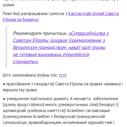
цэлым.
План быў распрацаваны сумесна з
Кантактнай групай Савета
Еўропы па Беларусі
.
Рэкамендуем прачытаць
:
«
Супрацоўніцтва з
Саветам Еўропы захавае ўзаемадзеянне з
беларускім грамадствам,
нават
калі ўлады
не гатовы
я
выконваць еўрапейскія
стандарты».
Што запланавана (поўны спіс
тут
):
● прасоўванне стандартаў Савета Еўропы па правах чалавека і
вяршэнству права;
● узмацненне палітычнага дыялогу. А менавіта: забеспячэнне
ўдзелу прадстаўнікоў многіх дэмакратычных сілаў Беларусі ў
адпаведнай дзейнасці камітэтаў Асамблеі і актывізацыя
ўзаемадзеяння Асамблеі з беларускай грамадзянскай
супольнасцю, праваабаронцамі, незалежнымі журналістамі і