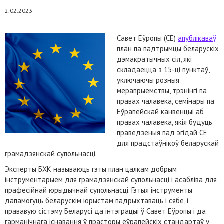
2.02.2023
Савет Еўропы (СЕ)
апублікаваў
план па падтрымцы беларускіх
дэмакратычных сіл, які
складаецца з 15-ці пунктаў,
уключаючы розныя
мерапрыемствы, трэнінгі па
правах чалавека, семінары па
Еўрапейскай канвенцыі аб
правах чалавека, якія будуць
праведзеныя пад эгідай СЕ
для прадстаўнікоў беларускай
грамадзянскай супольнасці.
Эксперты БХК называюць гэты план цалкам добрым
інструментарыем для грамадзянскай супольнасці і асабліва для
прафесійнай юрыдычнай супольнасці. Гэтыя інструменты
дапамогуць беларускім юрыстам падрыхтаваць і сябе, і
прававую сістэму Беларусі да інтэграцыі ў Савет Еўропы і да
гарманічнага існавання ў прасторы еўрапейскіх стандартаў у