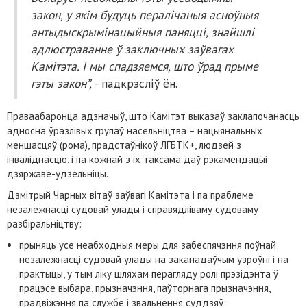
закон, у якім будуць пералічаныя асноўныя
антыдыскрымінацыйныя паняцці, знайшлі
адлюстраванне ў заключных заўвагах
Камітэта. І мы спадзяемся, што ўрад прыме
гэты закон”,
- падкрэсліў ён.
Праваабаронца адзначыў, што Камітэт выказаў заклапочанасць
адносна ўразлівых групаў насельніцтва – нацыянальных
меншасцяў (рома), прадстаўнікоў ЛГБТК+, людзей з
інваліднасцю, і па кожнай з іх таксама даў рэкамендацыі
дзяржаве-удзельніцы.
Дзмітрый Чарных вітаў заўвагі Камітэта і па праблеме
незалежнасці судовай улады і справядліваму судоваму
разбіральніцтву:
прыняць усе неабходныя меры для забеспячэння поўнай
незалежнасці судовай улады на заканадаўчым узроўні і на
практыцы, у тым ліку шляхам перагляду ролі прэзідэнта ў
працэсе выбара, прызначэння, паўторнага прызначэння,
прадвіжэння па службе і звальнення суддзяў;