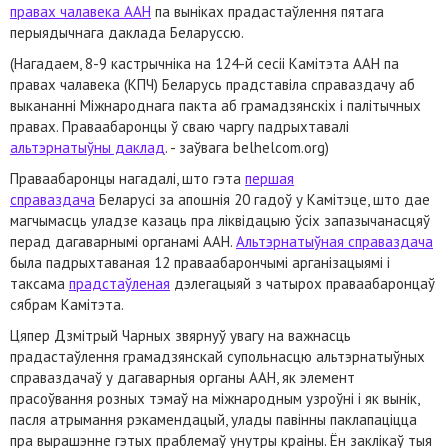
правах чалавека ААН
па выніках прадастаўлення пятага
перыядычнага даклада Беларуссю.
(Нагадаем, 8-9 кастрычніка на 124-й сесіі Камітэта ААН па
правах чалавека (КПЧ) Беларусь прадставіла справаздачу аб
выкананні Міжнароднага пакта аб грамадзянскіх і палітычных
правах. Праваабаронцы ў сваю чаргу падрыхтавалі
альтэрнатыўны даклад
. - заўвага belhelcom.org)
Праваабаронцы нагадалі, што гэта
першая
справаздача
Беларусі за апошнія 20 гадоў у Камітэце, што дае
магчымасць уладзе казаць пра ліквідацыю ўсіх запазычанасцяў
перад дагаварнымі органамі ААН.
Альтэрнатыўная справаздача
была падрыхтаваная 12 праваабарончымі арганізацыямі і
таксама
прадстаўленая
дэлегацыяй з чатырох праваабаронцаў
сябрам Камітэта.
Цяпер Дзмітрый Чарных звярнуў увагу на важнасць
прадастаўлення грамадзянскай супольнасцю альтэрнатыўных
справаздачаў у дагаварныя органы ААН, як элемент
прасоўвання розных тэмаў на міжнародным узроўні і як вынік,
пасля атрымання рэкамендацый, улады павінны паклапаціцца
пра вырашэнне гэтых праблемаў унутры краіны. Ён заклікаў тыя