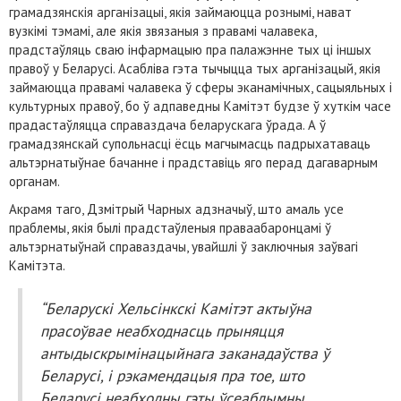
грамадзянскія арганізацыі, якія займаюцца рознымі, нават
вузкімі тэмамі, але якія звязаныя з правамі чалавека,
прадстаўляць сваю інфармацыю пра палажэнне тых ці іншых
правоў у Беларусі. Асабліва гэта тычыцца тых арганізацый, якія
займаюцца правамі чалавека ў сферы эканамічных, сацыяльных і
культурных правоў, бо ў адпаведны Камітэт будзе ў хуткім часе
прадастаўляцца справаздача беларускага ўрада. А ў
грамадзянскай супольнасці ёсць магчымасць падрыхатаваць
альтэрнатыўнае бачанне і прадставіць яго перад дагаварным
органам.
Акрамя таго, Дзмітрый Чарных адзначыў, што амаль усе
праблемы, якія былі прадстаўленыя праваабаронцамі ў
альтэрнатыўнай справаздачы, увайшлі ў заключныя заўвагі
Камітэта.
“Беларускі Хельсінкскі Камітэт актыўна
прасоўвае неабходнасць прыняцця
антыдыскрымінацыйнага заканадаўства ў
Беларусі, і рэкамендацыя пра тое, што
Беларусі неабходны гэты ўсеабдымны