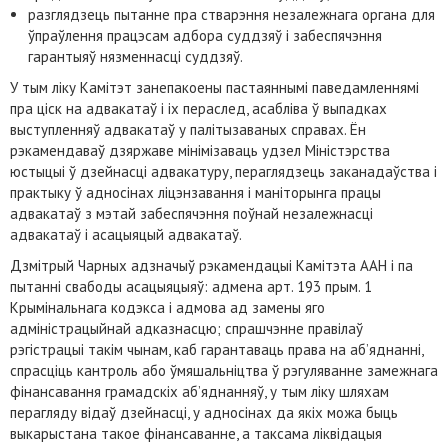
разглядзець пытанне пра стварэння незалежнага органа для
ўпраўлення працэсам адбора суддзяў і забеспячэння
гарантыяў нязменнасці суддзяў.
У тым ліку Камітэт занепакоены пастаяннымі паведамленнямі
пра ціск на адвакатаў і іх пераслед, асабліва ў выпадках
выступленняў адвакатаў у палітызаваных справах. Ён
рэкамендаваў дзяржаве мінімізаваць удзел Міністэрства
юстыцыі ў дзейнасці адвакатуру, пераглядзець заканадаўства і
практыку ў адносінах ліцэнзавання і маніторынга працы
адвакатаў з мэтай забеспячэння поўнай незалежнасці
адвакатаў і асацыяцый адвакатаў.
Дзмітрый Чарных адзначыў рэкамендацыі Камітэта ААН і па
пытанні свабоды асацыяцыяў: адмена арт. 193 прым. 1
Крымінальнага кодэкса і адмова ад замены яго
адміністрацыйнай адказнасцю; спрашчэнне правілаў
рэгістрацыі такім чынам, каб гарантаваць права на аб’яднанні,
спрасціць кантроль або ўмяшальніцтва ў рэгуляванне замежнага
фінансавання грамадскіх аб’яднанняў, у тым ліку шляхам
перагляду відаў дзейнасці, у адносінах да якіх можа быць
выкарыстана такое фінансаванне, а таксама ліквідацыя