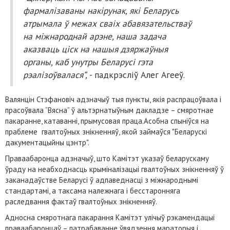
фармалізаваны накірунак, які Беларусь
атрымала ў межах сваіх абавязательстваў
на міжнароднай арэне, наша задача
аказваць ціск на нашыя дзяржаўныя
органы, каб унутры Беларусі гэта
рэалізоўвалася”,
- падкрэсліў Алег Агееў.
Валянцін Стэфановіч адзначыў тыя пункты, якія распрацоўвала і
прасоўвала “Вясна” ў альтэрнатыўным дакладзе – смяротнае
пакаранне, катаванні, прымусовая праца.Асобна спыніўся на
праблеме гвалтоўных знікненняў, якой займаўся "Беларускі
дакументацыйны цэнтр".
Праваабаронца адзначыў, што Камітэт указаў беларускаму
ўраду на неабходнасць крыміналізацыі гвалтоўных знікненняў ў
заканадаўстве Беларусі ў адпаведнасці з міжнароднымі
стандартамі, а таксама належнага і бесстаронняга
раследвання фактаў гвалтоўных знікненняў.
Адносна смяротнага пакарання Камітэт улічыў рэкамендацыі
праваабаронцаў – патрабаванне ўвядзення мараторыя і