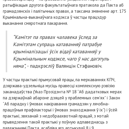
ратыфікацыя другога факультатыўнага пратакола да Пакта аб
грамадзянскіх і палітычных правах, а таксама змяненне арт. 175
Крымінальна-выканаўчага кодэкса ў частцы працэдур
выканання смяротнага пакарання.
“Камітэт па правах чалавека ўслед за
Камітэтам супраць катаванняў патрабуе
крыміналізацыі ўсіх відаў катаванняў у
Крымінальным кодэксе, чаго ў нас дагэтуль
няма”,
- падкрэсліў Валянцін Стэфановіч.
У частцы практыкі прымусовай працы, па меркаваннях КПЧ,
дзяржава-удзельніца мусіць правесці комплексную рэвізію
заканадаўства (Указ Прэзідэнта № 18 “Аб дадатковых мерах
па дзяржаўнай абароне дзяцей у праблемных сем'ях” і Закон
“Аб парадку і ўмовах накіравання грамадзян у лячэбна-
працоўныя прафілакторыі і ўмовах знаходжання ў іх”) і ўсёй
практыкі, звязанай з недобраахвотнай працай, з мэтай
прывядзення такой практыкі у поўную адпаведнасць з
палажэннямі Пакта, асабліва яго артыкулаў 8 і 9.