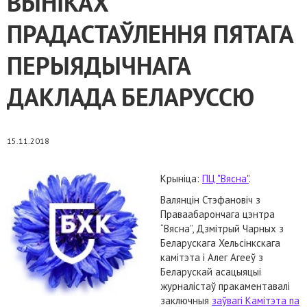
ВЫНІКАХ
ПРАДАСТАЎЛЕННЯ ПЯТАГА
ПЕРЫЯДЫЧНАГА
ДАКЛАДА БЕЛАРУССЮ
15.11.2018
Крыніца:
ПЦ "Вясна"
.
Валянцін Стэфановіч з
Праваабарончага цэнтра
“Вясна”, Дзмітрый Чарных з
Беларускага Хельсінкскага
камітэта і Алег Агееў з
Беларускай асацыяцыі
журналістаў пракаментавалі
заключныя
заўвагі Камітэта па