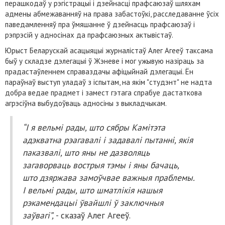
перашкодаў у рэгістрацыі і дзейнасці прафсаюзаў шляхам
адмены абмежаванняў на права забастоўкі, расследаванне ўсіх
паведамленняў пра ўмяшанне ў дзейнасць прафсаюзаў і
рэпрэсій у адносінах да прафсаюзных актывістаў.
Юрыст Беларускай асацыяцыі журналістаў Алег Агееў таксама
быў у складзе дэлегацыі ў Жэневе і мог ужывую назіраць за
прадастаўленнем справаздачы афіцыйнай дэлегацыі. Ён
параўнаў выступ уладаў з іспытам, на якім "студэнт" не надта
добра ведае прадмет і замест гэтага спрабуе дастаткова
агрэсіўна выбудоўваць адносіны з выкладчыкам.
“І я вельмі рады, што сябры Камітэта
адэкватна рэагавалі і задавалі пытанні, якія
паказвалі, што яны не дазволяць
загаворваць вострыя тэмы і яны бачаць,
што дзяржава замоўчвае важныя праблемы.
І вельмі рады, што шматлікія нашыя
рэкамендацыі ўвайшлі ў заключныя
заўвагі”,
- сказаў Алег Агееў.