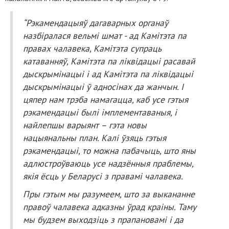
“Рэкамендацыяў дагаварных органаў
назбіралася вельмі шмат - ад Камітэта па
правах чалавека, Камітэта супраць
катаванняў, Камітэта па ліквідацыі расавай
дыскрымінацыі і ад Камітэта па ліквідацыі
дыскрымінацыі ў адносінах да жанчын. І
цяпер нам трэба намагацца, каб усе гэтыя
рэкамендацыі былі імплементаваныя, і
найлепшы варыянт – гэта новы
нацыянальны план. Калі ўзяць гэтыя
рэкамендацыі, то можна пабачыць, што яны
адлюстроўваюць усе надзённыя праблемы,
якія ёсць у Беларусі з правамі чалавека.
Пры гэтым мы разумеем, што за выкананне
правоў чалавека адказны ўрад краіны. Таму
мы будзем выходзіць з прапановамі і да