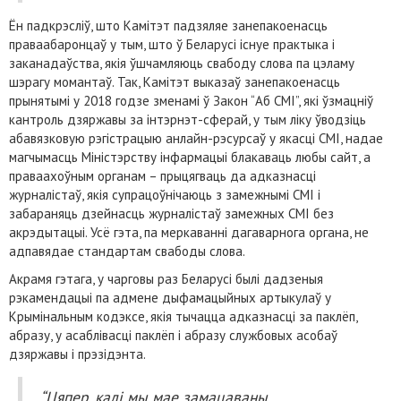
Ён падкрэсліў, што Камітэт падзяляе занепакоенасць
праваабаронцаў у тым, што ў Беларусі існуе практыка і
заканадаўства, якія ўшчамляюць свабоду слова па цэламу
шэрагу момантаў. Так, Камітэт выказаў занепакоенасць
прынятымі у 2018 годзе зменамі ў Закон “Аб СМІ”, які ўзмацніў
кантроль дзяржавы за інтэрнэт-сферай, у тым ліку ўводзіць
абавязковую рэгістрацыю анлайн-рэсурсаў у якасці СМІ, надае
магчымасць Міністэрству інфармацыі блакаваць любы сайт, а
праваахоўным органам – прыцягваць да адказнасці
журналістаў, якія супрацоўнічаюць з замежнымі СМІ і
забараняць дзейнасць журналістаў замежных СМІ без
акрэдытацыі. Усё гэта, па меркаванні дагаварнога органа, не
адпавядае стандартам свабоды слова.
Акрамя гэтага, у чарговы раз Беларусі былі дадзеныя
рэкамендацыі па адмене дыфамацыйных артыкулаў у
Крымінальным кодэксе, якія тычацца адказнасці за паклёп,
абразу, у асаблівасці паклёп і абразу службовых асобаў
дзяржавы і прэзідэнта.
“Цяпер, калі мы мае замацаваны