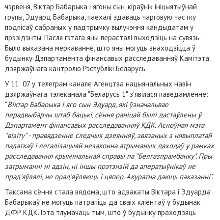
чэрвеня, Віктар Бабарыка і ягоны сын, кіраўнік ініцыятыўнай
групы, Эдуард Бабарыка, паехалі здаваць чарговую частку
подпісаў сабраных у падтрымку вылучэння кандыдатам у
прэзідэнты. Пасля гэтага яны перасталі выходзіць на сувязь.
Было выказана меркаванне, што яны могуць знаходзіцца ў
будынку Дэпартамента фінансавых расследаванняў Камітэта
дзяржаўнага кантролю Рэспублікі Беларусь.
У 11: 07 у телеграм канале Агенцтва нацыянальных навін
дзяржаўнага тэлеканала "Беларусь 1" з'явілася паведамленне:
"
Віктар Бабарыка і яго сын Эдуард, які ўзначальвае
перадвыбарчы штаб бацькі, сёння раніцай былі дастаўлены ў
Дэпартамент фінансавых расследаванняў КДК. Асноўная мэта
"візіту" - правядзенне следчых дзеянняў, звязаных з нявыплатай
падаткаў і легалізацыяй незаконна атрыманых даходаў у рамках
расследавання крымінальнай справы па "Белгазпрамбанку". Пры
затрыманні ні адзін, ні іншы прэтэнзій да аператыўнікаў не
прад'яўлялі, не прад'яўляюць і цяпер. Акуратна даюць паказанні".
Таксама сёння стала вядома, што адвакаты Віктара і Эдуарда
Бабарыкаў не могуць патрапіць да сваіх кліентаў у будынак
ДФР КДК. Гэта тлумачаць тым, што ў будынку праходзяць