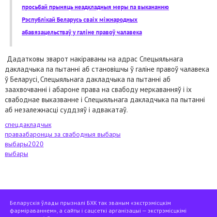
просьбай прыняць неадкладныя меры па выкананню
Рэспублікай Беларусь сваіх міжнародных
абавязацельстваў у галіне правоў чалавека
Дадатковы зварот накіраваны на адрас Спецыяльнага
дакладчыка па пытанні аб становішчы ў галіне правоў чалавека
ў Беларусі, Спецыяльнага дакладчыка па пытанні аб
заахвочванні і абароне права на свабоду меркаванняў і іх
свабоднае выказванне і Спецыяльнага дакладчыка па пытанні
аб незалежнасці суддзяў і адвакатаў.
спецдакладчык
праваабаронцы за свабодныя выбары
выбары2020
выбары
Беларускія ўлады прызналі БХК так званым «экстрэмісцкім
фарміраваннем», а сайты і сацсеткі арганізацыі — экстрэмісцкімі