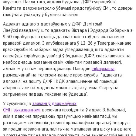
«вучэнні». Пасля таго, як каля будынка ДФР супрацоўнікі
Камітэта дзяржкантролю ўбачылі прадстаўнікоў СМІ, то дзверы
галоўнага ўваходу ў будынкі зачынілі.
Адвакат аднаго з дастаўленых у ДФР Дзмітрый
Лаеўскі паведаміў, што адвакаты Віктара і Эдуарда Бабарыка з
9:30 спрабуюць патрапіць да сваіх кліентаў для аказання ім
прававой дапамогі. З апублікаванага ў 12: 26 у Телеграм-канале
прэс-службы В. Бабарыкі відэа ўгледжваецца, што адвакаты
сапраўды спрабуюць увайсці ў будынак ДФР, спасылаючыся на
неабходнасць аказання сваім кліентам прававой дапамогі,
аднак ім у гэтым перашкаджаюць. Паводле
інфармацыі
,
размешчанай на телеграм-канале прэс-службы, "адвакаты
адправілі на пошту ДФР і КДК апавяшчэнне аб прыняцці
абароны, але на дадзены момант адказу няма. Скаргу на
затрыманне падаць таксама не ўдаецца".
У сукупнасці з
заявамі ў дзяржаўных
СМІ
і
выказваннямі
дзеючага прэзідэнта ў адрас В. Бабарыкі,
якія відавочна парушаюць прэзумпцыю невінаватасці, мы
разглядаем сённяшнія дзеянні праваахоўных органаў Беларусі
як працяг незаконнага, палітычна матываванага ціску на аднаго
з прэтэндэнтаў на пасаду прэзідэнта, якое выкарыстоўваецца з