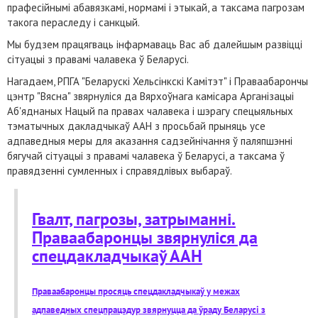
прафесійнымі абавязкамі, нормамі і этыкай, а таксама пагрозам
такога пераследу і санкцый.
Мы будзем працягваць інфармаваць Вас аб далейшым развіцці
сітуацыі з правамі чалавека ў Беларусі.
Нагадаем, РПГА "Беларускі Хельсінкскі Камітэт" і Праваабарончы
цэнтр "Вясна" звярнуліся да Вярхоўнага камісара Арганізацыі
Аб'яднаных Нацый па правах чалавека і шэрагу спецыяльных
тэматычных дакладчыкаў ААН з просьбай прыняць усе
адпаведныя меры для аказання садзейнічання ў паляпшэнні
бягучай сітуацыі з правамі чалавека ў Беларусі, а таксама ў
правядзенні сумленных і справядлівых выбараў.
Гвалт, пагрозы, затрыманні.
Праваабаронцы звярнуліся да
спецдакладчыкаў ААН
Праваабаронцы просяць спецдакладчыкаў у межах
адпаведных спецпрацэдур звярнуцца да ўраду Беларусі з