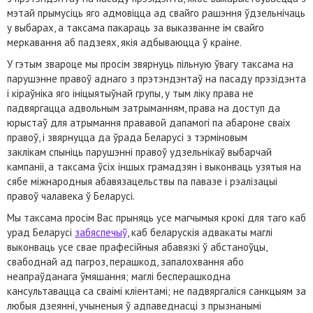
мэтай прымусіць яго адмовіцца ад свайго рашэння ўдзельнічаць
у выбарах, а таксама пакараць за выказванне ім свайго
меркавання аб падзеях, якія адбываюцца ў краіне.
У гэтым звароце мы просім звярнуць пільную ўвагу таксама на
парушэнне правоў аднаго з прэтэндэнтаў на пасаду прэзідэнта
і кіраўніка яго ініцыятыўнай групы, у тым ліку права не
падвяргацца адвольным затрыманням, права на доступ да
юрыстаў для атрымання прававой дапамогі па абароне сваіх
правоў, і звярнуцца да ўрада Беларусі з тэрміновым
заклікам спыніць парушэнні правоў удзельнікаў выбарчай
кампаніі, а таксама ўсіх іншых грамадзян і выконваць узятыя на
сябе міжнародныя абавязацельствы па павазе і рэалізацыі
правоў чалавека ў Беларусі.
Мы таксама просім Вас прыняць усе магчымыя крокі для таго каб
урад Беларусі
забяспечыў
, каб беларускія адвакаты маглі
выконваць усе свае прафесійныя абавязкі ў абстаноўцы,
свабоднай ад пагроз, перашкод, запалохвання або
неапраўданага ўмяшання; маглі бесперашкодна
кансультавацца са сваімі кліентамі; не падвяргаліся санкцыям за
любыя дзеянні, учыненыя ў адпаведнасці з прызнанымі