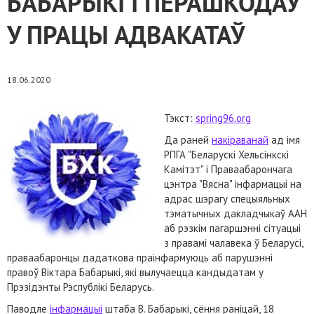
БАБАРЫКІ І ПЕРАШКОДАЎ
У ПРАЦЫ АДВАКАТАЎ
18.06.2020
Тэкст:
spring96.org
Да раней
накіраванай
ад імя
РПГА "Беларускі Хельсінкскі
Камітэт" і Праваабарончага
цэнтра "Вясна" інфармацыі на
адрас шэрагу спецыяльных
тэматычных дакладчыкаў ААН
аб рэзкім пагаршэнні сітуацыі
з правамі чалавека ў Беларусі,
праваабаронцы дадаткова праінфармуюць аб парушэнні
правоў Віктара Бабарыкі, які вылучаецца кандыдатам у
Прэзідэнты Рэспублікі Беларусь.
Паводле
інфармацыі
штаба В. Бабарыкі, сёння раніцай, 18