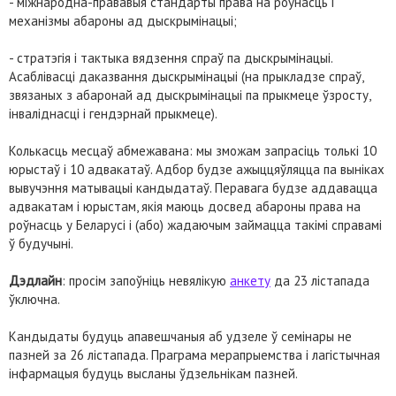
- міжнародна-прававыя стандарты права на роўнасць і
механізмы абароны ад дыскрымінацыі;
- стратэгія і тактыка вядзення спраў па дыскрымінацыі.
Асаблівасці даказвання дыскрымінацыі (на прыкладзе спраў,
звязаных з абаронай ад дыскрымінацыі па прыкмеце ўзросту,
інваліднасці і гендэрнай прыкмеце).
Колькасць месцаў абмежавана: мы зможам запрасіць толькі 10
юрыстаў і 10 адвакатаў. Адбор будзе ажыццяўляцца па выніках
вывучэння матывацыі кандыдатаў. Перавага будзе аддавацца
адвакатам і юрыстам, якія маюць досвед абароны права на
роўнасць у Беларусі і (або) жадаючым займацца такімі справамі
ў будучыні.
Дэдлайн
: просім запоўніць невялікую
анкету
да 23 лістапада
ўключна.
Кандыдаты будуць апавешчаныя аб удзеле ў семінары не
пазней за 26 лістапада. Праграма мерапрыемства і лагістычная
інфармацыя будуць высланы ўдзельнікам пазней.