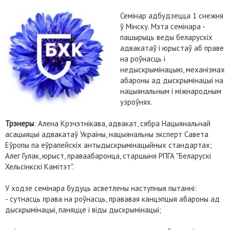
Семінар адбудзецца 1 снежня
ў Мінску. Мэта семінара -
пашырыць веды беларускіх
адвакатаў і юрыстаў аб праве
на роўнасць і
недыскрымінацыю, механізмах
абароны ад дыскрымінацыі на
нацыянальным і міжнародным
узроўнях.
Трэнеры
: Алена Крэчэтнікава, адвакат, сябра Нацыянальнай
асацыяцыі адвакатаў Украіны, нацыянальны эксперт Савета
Еўропы па еўрапейскіх антыдыскрымінацыйных стандартах;
Алег Гулак, юрыст, праваабаронца, старшыня РПГА "Беларускі
Хельсінкскі Камітэт".
У ходзе семінара будуць асветлены наступныя пытанні:
- сутнасць права на роўнасць, прававая канцэпцыя абароны ад
дыскрымінацыі, паняцце і віды дыскрымінацыі;