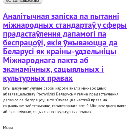
больш падрабязна
аб вопросы предупреждения социального
иждивенчества в контексте достижения целей
устойчивого развития
Аналітычная запіска па пытанні
міжнародных стандартаў у сферы
прадастаўлення дапамогі па
беспрацоўі, якія ўжываюцца да
Беларусі як краіны-удзельніцы
Міжнароднага пакта аб
эканамічных, сацыяльных і
культурных правах
Гэты дакумент уяўляе сабой кароткі аналіз міжнародных
абавязацельстваў Рэспублікі Беларусь у галіне прадастаўлення
дапамог па беспрацоўі, што з'яўляецца часткай права на
сацыяльнае забеспячэнне, гарантаванага арт. 9 Міжнароднага пакта
аб эканамічных, сацыяльных і культурных правах.
Мова