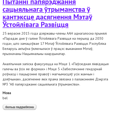
Пытанні папярэджання
сацыяльнага ўтрыманства ў
кантэксце дасягнення Мэтаў
Ўстойлівага Развіцця
25 верасня 2015 года дзяржавы-члены ААН аднагалосна прынялі
«Парадак дня ў галіне Ўстойлівага Развіцця на перыяд да 2030
года», што замацоўвае 17 Мэтаў Ўстойлівага Развіцця. Рэспубліка
Беларусь актыўна ўключылася ў працэс выканання Мэтаў,
прызначаны Нацыянальны каардынатар.
Аналітычная запіска факусуецца на Мэце 1 «Паўсюдная ліквідацыя
галечы ва ўсіх яе формах» і Мэце 5 «Забеспячэнне гендэрнай
роўнасці і пашырэнне правоў і магчымасцяў усіх жанчын і
дзяўчынак», дасягненне якіх прама звязана з палажэннямi Дэкрэта
№3 "Аб папярэджанні сацыяльнага ўтрыманства».
Мова
bel
больш падрабязна
аб пытанні папярэджання сацыяльнага
ўтрыманства ў кантэксце дасягнення мэтаў