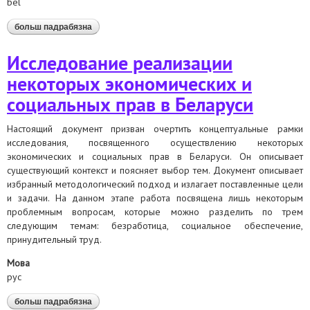
bel
больш падрабязна
аб даследаванне рэалізацыі некаторых
эканамічных і сацыяльных правоў у беларусі
Исследование реализации
некоторых экономических и
социальных прав в Беларуси
Настоящий документ призван очертить концептуальные рамки
исследования, посвященного осуществлению некоторых
экономических и социальных прав в Беларуси. Он описывает
существующий контекст и поясняет выбор тем. Документ описывает
избранный методологический подход и излагает поставленные цели
и задачи. На данном этапе работа посвящена лишь некоторым
проблемным вопросам, которые можно разделить по трем
следующим темам: безработица, социальное обеспечение,
принудительный труд.
Мова
рус
больш падрабязна
аб исследование реализации некоторых