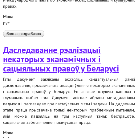
Международного пакта об экономических, социальных и культурных
правах.
Мова
рус
больш падрабязна
аб аналитическая записка по вопросу
международных стандартов в сфере
предоставления пособия по безработице,
Даследаванне рэалізацыі
применяемых к беларуси как государству-
участнику международного пакта об
некаторых эканамічных і
экономических, социальных и культурных правах
сацыяльных правоў у Беларусі
Гэты дакумент закліканы акрэсліць канцэптуальныя рамкі
даследавання, прысвечанага ажыццяўленню некаторых эканамічных
і сацыяльных правоў у Беларусі. Ён апісвае існуючы кантэкст і
тлумачыць выбар тэм. Дакумент апісвае абраны метадалагічны
падыход і распавядае пра пастаўленыя мэты і задачы. На дадзеным
этапе праца прысвечана толькі некаторым праблемным пытанням,
якія можна падзяліць на тры наступныя тэмы: беспрацоўе,
сацыяльнае забеспячэнне, прымусовая праца.
Мова