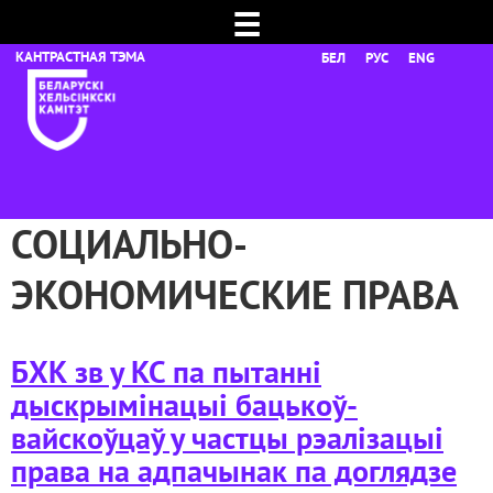
☰
БЕЛ
РУС
ENG
СОЦИАЛЬНО-
ЭКОНОМИЧЕСКИЕ ПРАВА
БХК зв у КС па пытанні
дыскрымінацыі бацькоў-
вайскоўцаў у частцы рэалізацыі
права на адпачынак па доглядзе