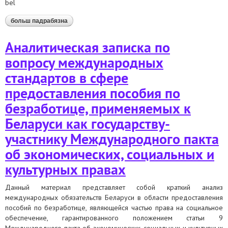
bel
больш падрабязна
аб аналітычная запіска па пытанні міжнародных
стандартаў у сферы прадастаўлення дапамогі па
беспрацоўі, якія ўжываюцца да беларусі як краіны-
Аналитическая записка по
удзельніцы міжнароднага пакта аб эканамічных,
сацыяльных і культурных правах
вопросу международных
стандартов в сфере
предоставления пособия по
безработице, применяемых к
Беларуси как государству-
участнику Международного пакта
об экономических, социальных и
культурных правах
Данный материал представляет собой краткий анализ
международных обязательств Беларуси в области предоставления
пособий по безработице, являющейся частью права на социальное
обеспечение, гарантированного положением статьи 9