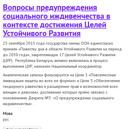
ўстойлівага развіцця
Вопросы предупреждения
социального иждивенчества в
контексте достижения Целей
Устойчивого Развития
25 сентября 2015 года государства-члены ООН единогласно
приняли «Повестку дня в области Устойчивого Развития на период
до 2030 года», закрепляющую 17 Целей Устойчивого Развития
(ЦУР). Республика Беларусь активно включилась в процесс
выполнения ЦУР, назначен Национальный координатор.
Аналитическая записка фокусируется на Цели 1 «Повсеместная
ликвидация нищеты во всех ее формах» и Цели 5 «Обеспечение
гендерного равенства и расширение прав и возможностей всех
женщин и девочек», достижение которых прямо связано с
положениями Декрета №3 «О предупреждении социального
иждивенчества» .
Мова
рус