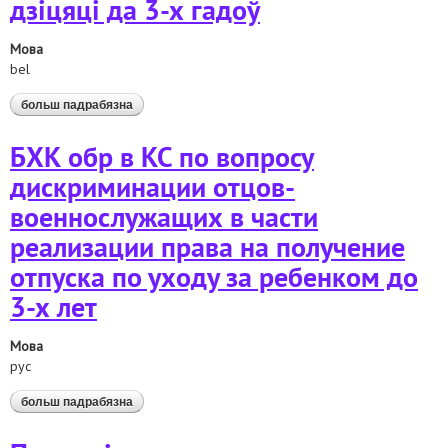
дзіцяці да 3-х гадоў
Мова
bel
больш падрабязна
аб бхк зв у кс па пытанні дыскрымінацыі бацькоў-
вайскоўцаў у частцы рэалізацыі права на
адпачынак па доглядзе дзіцяці да 3-х гадоў
БХК обр в КС по вопросу
дискриминации отцов-
военнослужащих в части
реализации права на получение
отпуска по уходу за ребенком до
3-х лет
Мова
рус
больш падрабязна
аб бхк обр в кс по вопросу дискриминации отцов-
военнослужащих в части реализации права на
получение отпуска по уходу за ребенком до 3-х лет