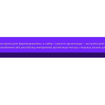
я справаздача экспертнай місіі па ацэнцы рэспубліканскага рэферэндуму
кстрэмісцкім фарміраваннем», а сайты і сацсеткі арганізацыі — экстрэмісцкімі
захоўванне або распаўсюд матэрыялаў арганізацыі могуць ствараць рызыкі дл