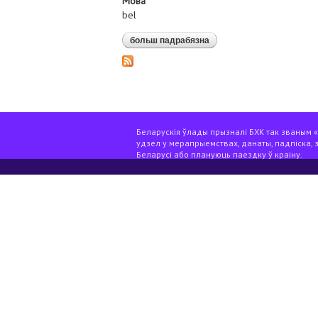
Мова
bel
больш падрабязна
аб выніковая аналітычна
Беларускія ўлады прызналі БХК так званым «э
удзел у мерапрыемствах, данаты, падпіска, 
Беларусі або плануюць паездку ў краіну.