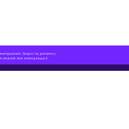
 матэрыяламі. Зварот па дапамогу,
я людзей, якія знаходзяцца ў