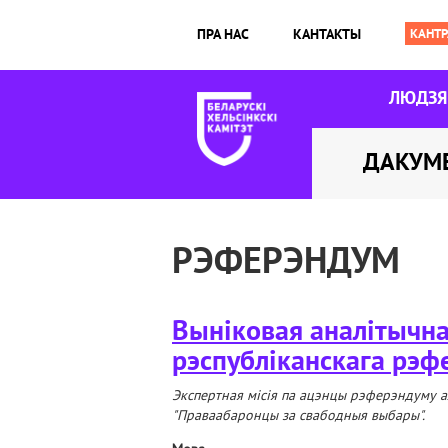
ПРА НАС
КАНТАКТЫ
ЛЮДЗ
ДАКУМ
РЭФЕРЭНДУМ
Выніковая аналітычна
рэспубліканскага рэф
Экспертная місія па ацэнцы рэферэндуму а
"Праваабаронцы за свабодныя выбары".