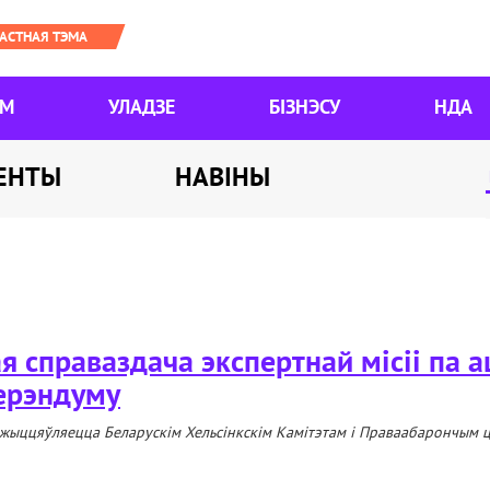
ЯМ
УЛАДЗЕ
БІЗНЭСУ
НДА
ЕНТЫ
НАВІНЫ
я справаздача экспертнай місіі па 
ерэндуму
жыццяўляецца Беларускім Хельсінкскім Камітэтам і Праваабарончым ц