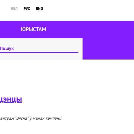
БЕЛ
РУС
ENG
ЮРЫСТАМ
ацэнцы
энтрам "Вясна" ў межах кампаніі