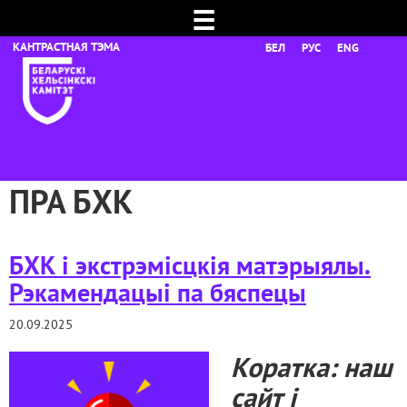
☰
БЕЛ
РУС
ENG
ПРА БХК
БХК і экстрэмісцкія матэрыялы.
Рэкамендацыі па бяспецы
20.09.2025
Коратка: наш
сайт і