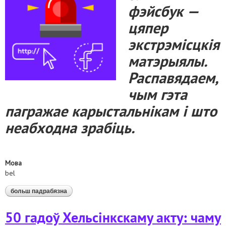
фэйсбук —
цяпер
экстрэмісцкія
матэрыялы.
Распавядаем,
чым гэта
пагражае карыстальнікам і што
неабходна зрабіць.
Мова
bel
больш падрабязна
аб бхк і экстрэмісцкія матэрыялы. рэкамендацыі па
бяспецы
50 гадоў Хельсінкскаму акту: чаму