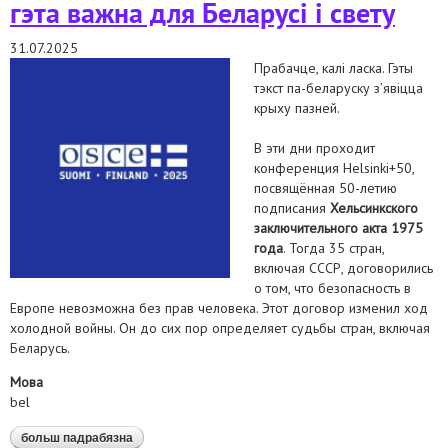
гэта важна для Беларусі і свету
31.07.2025
Прабачце, калі ласка. Гэты
тэкст па-беларуску з’явіцца
крыху пазней.
В эти дни проходит
конференция Helsinki+50,
посвящённая 50-летию
подписания
Хельсинкского
заключительного акта 1975
года
. Тогда 35 стран,
включая СССР, договорились
о том, что безопасность в
Европе невозможна без прав человека. Этот договор изменил ход
холодной войны. Он до сих пор определяет судьбы стран, включая
Беларусь.
Мова
bel
больш падрабязна
аб 50 гадоў хельсінкскаму акту: чаму гэта важна