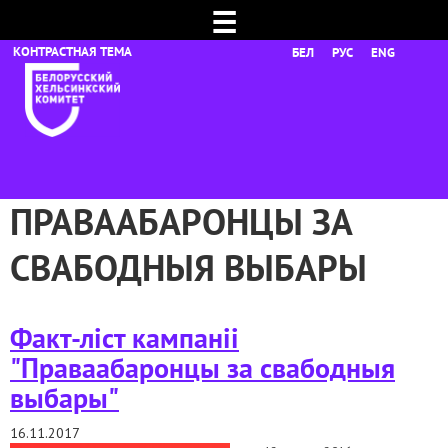
☰
БЕЛ
РУС
ENG
ПРАВААБАРОНЦЫ ЗА
СВАБОДНЫЯ ВЫБАРЫ
Факт-ліст кампаніі
"Праваабаронцы за свабодныя
выбары"
16.11.2017