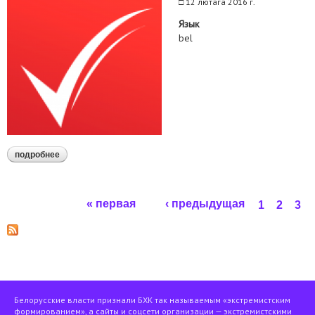
□
12 лютага 2016 г.
Язык
bel
подробнее
о факт-ліст кампаніі "праваабаронцы за свабодныя
выбары"
Страницы
« первая
‹ предыдущая
1
2
3
Белорусские власти признали БХК так называемым «экстремистским
формированием», а сайты и соцсети организации — экстремистскими