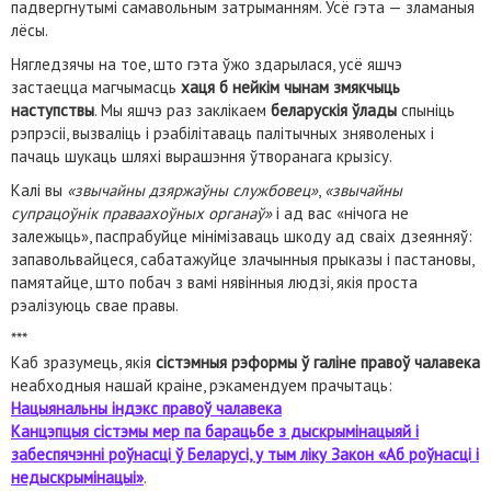
падвергнутымі самавольным затрыманням. Усё гэта — зламаныя
лёсы.
Нягледзячы на тое, што гэта ўжо здарылася, усё яшчэ
застаецца магчымасць
хаця б нейкім чынам змякчыць
наступствы
. Мы яшчэ раз заклікаем
беларускія ўлады
спыніць
рэпрэсіі, вызваліць і рэабілітаваць палітычных зняволеных і
пачаць шукаць шляхі вырашэння ўтворанага крызісу.
Калі вы
«звычайны дзяржаўны службовец»
,
«звычайны
супрацоўнік праваахоўных органаў»
і ад вас «нічога не
залежыць», паспрабуйце мінімізаваць шкоду ад сваіх дзеянняў:
запавольвайцеся, сабатажуйце злачынныя прыказы і пастановы,
памятайце, што побач з вамі нявінныя людзі, якія проста
рэалізуюць свае правы.
***
Каб зразумець, якія
сістэмныя рэформы ў галіне правоў чалавека
неабходныя нашай краіне, рэкамендуем прачытаць:
Нацыянальны індэкс правоў чалавека
Канцэпцыя сістэмы мер па барацьбе з дыскрымінацыяй і
забеспячэнні роўнасці ў Беларусі, у тым ліку Закон «Аб роўнасці і
недыскрымінацыі»
.