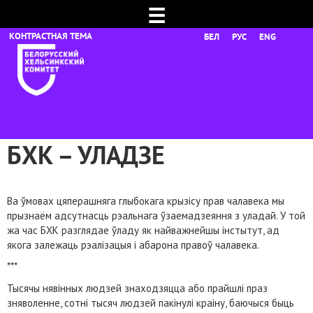
☰
БЕЛ
РУС
ENG
БХК – УЛАДЗЕ
Ва ўмовах цяперашняга глыбокага крызісу прав чалавека мы
прызнаём адсутнасць рэальнага ўзаемадзеяння з уладай. У той
жа час БХК разглядае ўладу як найважнейшы інстытут, ад
якога залежаць рэалізацыя і абарона правоў чалавека.
***
Тысячы нявінных людзей знаходзяцца або прайшлі праз
зняволенне, сотні тысяч людзей пакінулі краіну, баючыся быць