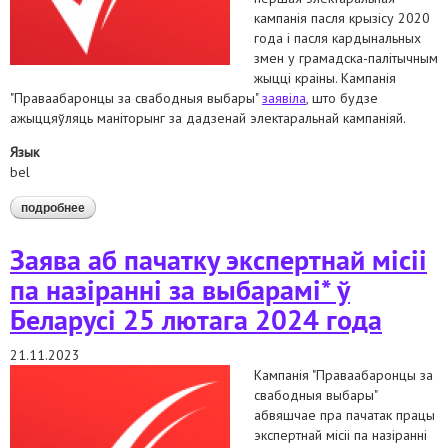
кампанія пасля крызісу 2020
года і пасля кардынальных
змен у грамадска-палітычным
жыцці краіны. Кампанія
"Праваабаронцы за свабодныя выбары"
заявіла
, што будзе
ажыццяўляць маніторынг за дадзенай электаральнай кампаніяй.
Язык
bel
подробнее
о "у нас будзе экспертная місія". праваабаронцы
растлумачылі, як будуць ладзіць кампанію па маніторынгу
выбараў*
Заява аб пачатку экспертнай місіі
па назіранні за выбарамі* ў
Беларусі 25 лютага 2024 года
21.11.2023
Кампанія "Праваабаронцы за
свабодныя выбары"
абвяшчае пра пачатак працы
экспертнай місіі па назіранні