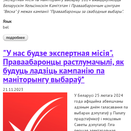
Беларускім Хельсінкскім Камітэтам і Праваабарончым цэнтрам
"Вясна" ў межах кампаніі "Праваабаронцы за свабодныя выбары".
Язык
bel
подробнее
о сітуацыя напярэдадні выбараў*2024. першая справаздача
кампаніі "праваабаронцы за свабодныя выбары"
"У нас будзе экспертная місія".
Праваабаронцы растлумачылі, як
будуць ладзіць кампанію па
маніторынгу выбараў*
21.11.2023
У Беларусі 25 лютага 2024
года афіцыйна абвешчаны
адзіным днём галасавання па
выбарах дэпутатаў у Палату
прадстаўнікоў і мясцовыя
Саветы дэпутатаў. Гэта
першая электаральная