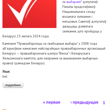
за
выбарамі*
дэпутатаў
Палаты прадстаўнікоў
Нацыянальнага сходу
восьмага склікання і
мясцовых Саветаў дэпутатаў
дваццаць дзявятага
склікання, што пройдуць у
Беларусі 25 лютага 2024 года.
Кампанія "Праваабаронцы за свабодныя выбары" з 2008 года
аб'ядноўвае намаганні найстарэйшых праваабарончых арганізацый
Беларусі — праваабарончага цэнтра "Вясна" і Беларускага
Хельсінкскага камітэта, для назірання за выкананнем выбарчых
правоў грамадзян Беларусі.
Язык
bel
подробнее
о заява аб пачатку экспертнай місіі па назіранні за
выбарамі* ў беларусі 25 лютага 2024 года
Страницы
« первая
‹ предыдущая
1