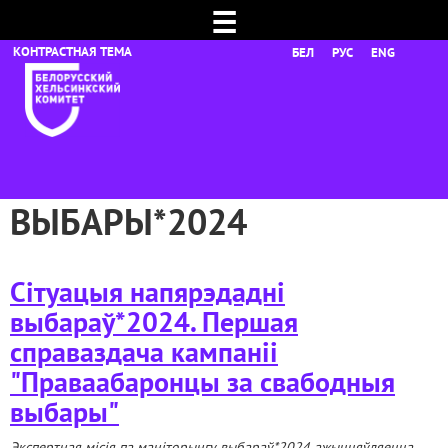
☰
БЕЛ
РУС
ENG
ВЫБАРЫ*2024
Сітуацыя напярэдадні
выбараў*2024. Першая
справаздача кампаніі
"Праваабаронцы за свабодныя
выбары"
Экспертная місія па маніторынгу выбараў*2024 ажыццяўляецца