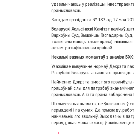
ўдзельнічаюць у рэалізацыі інвестпраект
прамысловасці.
Загадам прэзідэнта № 182 ад 27 мая 20
Беларускі Хельсінкскі Камітэт палічыў, 
Вярхоўны Суд, Вышэйшы Гаспадарчы Суд, С
толькі яны маюць такое права) ініцыява
актам, ратыфікаваным краінай.
Некалькі важных момантаў з аналіза БХК
Уважлівае вывучэнне нормаў Дэкрэта пак
Рэспублікі Беларусь, а само яго прыняцц
Найменне Дэкрэта, змест яго прэамбулы 
працоўнай сілы для патрэбаў эканамічна
прамысловасці. А гэта прама забаронен
Штомесячныя выплаты, не ўключаныя ў ск
перыядамі і па сумах. Да прыкладу, рабо
наймальнік яго звольніў. Зыходзячы з п
перыяд, якая можа скласці ў эквіваленце