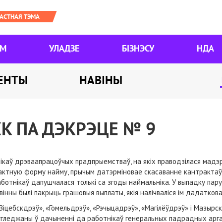
ЯМ
УЛАДЗЕ
БІЗНЭСУ
НДА
ЕНТЫ
НАВІНЫ
К ПА ДЭКРЭЦЕ № 9
каў дрэваапрацоўчых прадпрыемстваў, на якіх праводзілася мадэрн
актную форму найму, прычым датэрміновае скасаванне кантрактаў 
ботнікаў дапушчалася толькі са згоды наймальніка. У выпадку пару
інны былі пакрыць грашовыя выплаты, якія налічваліся ім дадатков
іцебскдрэў», «Гомельдрэў», «Рэчыцадрэў», «Магілёўдрэў» і Мазырс
угледжаны ў дачыненні да работнікаў генеральных падрадных арган