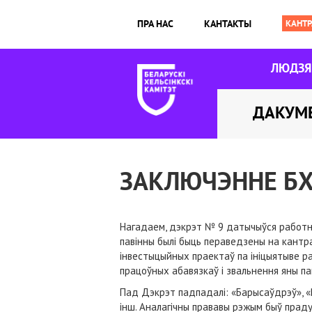
ПРА НАС
КАНТАКТЫ
ЛЮДЗ
ДАКУМ
ЗАКЛЮЧЭННЕ БХ
Нагадаем, дэкрэт № 9 датычыўся работні
павінны былі быць пераведзены на кантр
інвестыцыйных праектаў па ініцыятыве ра
працоўных абавязкаў і звальнення яны пав
Пад Дэкрэт падпадалі: «Барысаўдрэў», «В
інш. Аналагічны прававы рэжым быў прад