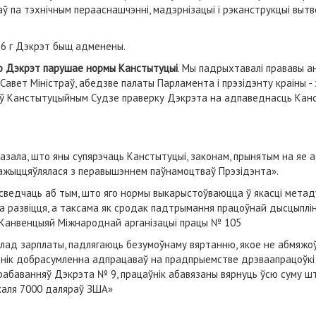
аў па тэхнічным перааснашчэнні, мадэрнізацыі і рэканструкцыі вы
16 г Дэкрэт быщ адменены.
што Дэкрэт парушае нормы Канстытуцыі
. Мы падрыхтавалі прававы ана
авет Міністраў, абедзве палаты Парламента і прэзідэнту краіны - з
лі ў Канстытуцыйным Судзе праверку Дэкрэта на адпаведнасць Кан
:
азала, што яны супярэчаць Канстытуцыі, законам, прынятым на яе
е ажыццяўлялася з перавышэннем паўнамоцтваў Прэзідэнта».
сведчаць аб тым, што яго нормы выкарыстоўваюцца ў якасці метаду
га развіцця, а таксама як сродак падтрымання працоўнай дысцыплі
а Канвенцыяй Міжнароднай арганізацыі працы № 105
лад зарплаты, падлягаюць безумоўнаму вяртанню, якое не абмяжоўв
тнік добрасумленна адпрацаваў на прадпрыемстве дрэваапрацоўкі 3 
атрабаванняў Дэкрэта № 9, працаўнік абавязаны вярнуць ўсю суму 
 каля 7000 даляраў ЗША»