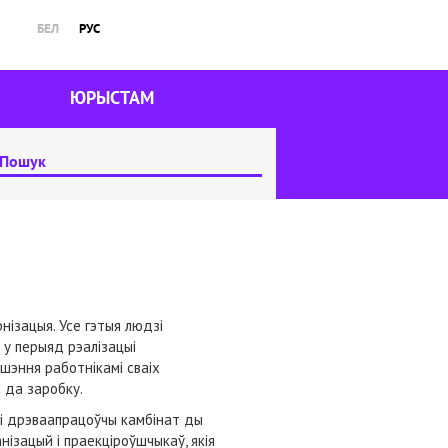
БЕЛ
РУС
ЮРЫСТАМ
ізацыя. Усе гэтыя людзі
у перыяд рэалізацыі
шэння работнікамі сваіх
а да заробку.
кі дрэваапрацоўчы камбінат ды
ізацый і праекціроўшчыкаў, якія