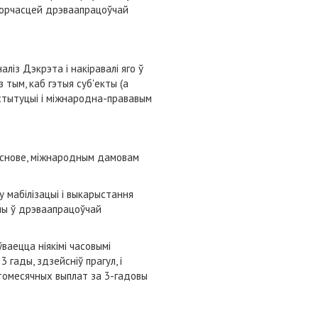
творчасцей дрэваапрацоўчай
ліз Дэкрэта і накіравалі яго ў
 тым, каб гэтыя суб'екты (а
стытуцыі і міжнародна-прававым
 аснове, міжнародным дамовам
 мабілізацыі і выкарыстання
ны ў дрэваапрацоўчай
аецца ніякімі часовымі
гады, здзейсніў прагул, і
штомесячных выплат за 3-гадовы