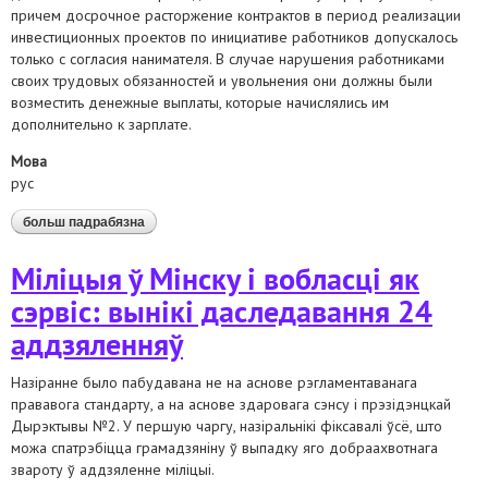
причем досрочное расторжение контрактов в период реализации
инвестиционных проектов по инициативе работников допускалось
только с согласия нанимателя. В случае нарушения работниками
своих трудовых обязанностей и увольнения они должны были
возместить денежные выплаты, которые начислялись им
дополнительно к зарплате.
Мова
рус
больш падрабязна
аб заключение бхк по декрету № 9
Міліцыя ў Мінску і вобласці як
сэрвіс: вынікі даследавання 24
аддзяленняў
Назіранне было пабудавана не на аснове рэгламентаванага
прававога стандарту, а на аснове здаровага сэнсу і прэзідэнцкай
Дырэктывы №2. У першую чаргу, назіральнікі фіксавалі ўсё, што
можа спатрэбіцца грамадзяніну ў выпадку яго добраахвотнага
звароту ў аддзяленне міліцыі.