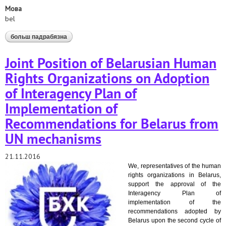
Мова
bel
больш падрабязна
аб міліцыя ў мінску і вобласці як сэрвіс: вынікі
даследавання 24 аддзяленняў
Joint Position of Belarusian Human
Rights Organizations on Adoption
of Interagency Plan of
Implementation of
Recommendations for Belarus from
UN mechanisms
21.11.2016
We, representatives of the human
rights organizations in Belarus,
support the approval of the
Interagency Plan of
implementation of the
recommendations adopted by
Belarus upon the second cycle of