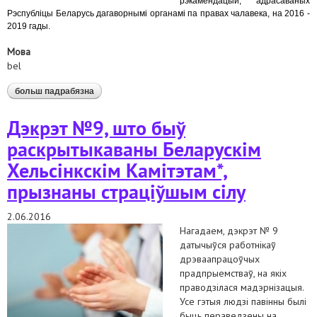
рэкамендацый, адрасаваных
Рэспубліцы Беларусь дагаворнымі органамі па правах чалавека, на 2016 -
2019 гады.
Мова
bel
больш падрабязна
аб агульная пазіцыя беларускіх праваабарончых
арганізацый у сувязі з прыняццем міжведамаснага
плана па рэалізацыі рэкамендацый, адрасаваных
Дэкрэт №9, што быў
рэспубліцы беларусь у рамках механізмаў аан
раскрытыкаваны Беларускім
Хельсінкскім Камітэтам*,
прызнаны страціўшым сілу
2.06.2016
Нагадаем, дэкрэт № 9
датычыўся работнікаў
дрэваапрацоўчых
прадпрыемстваў, на якіх
праводзілася мадэрнізацыя.
Усе гэтыя людзі павінны былі
быць пераведзены на