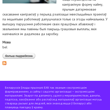
кантрактную форму найму,
прычым датэрміновае
скасаванне кантрактаў у перыяд рэалізацыі інвестыцыйных праектаў
па ініцыятыве работнікаў дапушчалася толькі са згоды наймальніка. У
выпадку парушэння работнікамі сваіх працоўных абавязкаў і
звальнення яны павінны былі пакрыць грашовыя выплаты, якія
налічваліся ім дадаткова да заробку.
Мова
bel
больш падрабязна
аб дэкрэт №9, што быў раскрытыкаваны беларускім
хельсінкскім камітэтам*, прызнаны страціўшым
сілу
Беларускія ўлады прызналі БХК так званым «экстрэмісцкім
фарміраваннем», а сайты і сацсеткі арганізацыі — экстрэмісцкімі
матэрыяламі. Зварот па дапамогу, удзел у мерапрыемствах, данаты,
падпіска, захоўванне або распаўсюд матэрыялаў арганізацыі могуць
ствараць рызыкі для людзей, якія знаходзяцца ў Беларусі або
плануюць паездку ў краіну.