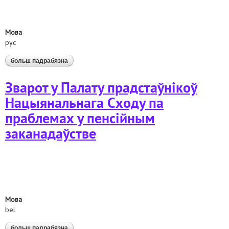
Мова
рус
больш падрабязна
аб обращение в палату представителей
национального собрания по проблемам в
пенсионном законодательстве
Зварот у Палату прадстаўнікоў
Нацыянальнага Сходу па
праблемах у пенсійным
заканадаўстве
Мова
bel
больш падрабязна
аб зварот у палату прадстаўнікоў нацыянальнага