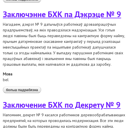
сходу па праблемах у пенсійным заканадаўстве
Заключэнне БХК па Дэкрэце № 9
Нагадаем, дэкрэт № 9 датычыўся работнікаў дрэваапрацоўчых
прадпрыемстваў, на якіх праводзілася мадэрнізацыя. Усе гэтыя
людзі павінны былі быць пераведзены на кантрактную форму найму,
прычым датэрміновае скасаванне кантрактаў у перыяд рэалізацыі
інвестыцыйных праектаў па ініцыятыве работнікаў дапушчалася
толькі са згоды наймальніка. У выпадку парушэння работнікамі сваіх
працоўных абавязкаў і звальнення яны павінны былі пакрыць
грашовыя выплаты, якія налічваліся ім дадаткова да заробку.
Мова
bel
больш падрабязна
аб заключэнне бхк па дэкрэце № 9
Заключение БХК по Декрету № 9
Напомним, декрет № 9 касался работников деревообрабатывающих
предприятий, на которых проводилась модернизация. Все эти люди
должны были быть переведены на контрактную форму найма,