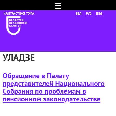
☰
БЕЛ
РУС
ENG
УЛАДЗЕ
Обращение в Палату
представителей Национального
Собрания по проблемам в
пенсионном законодательстве