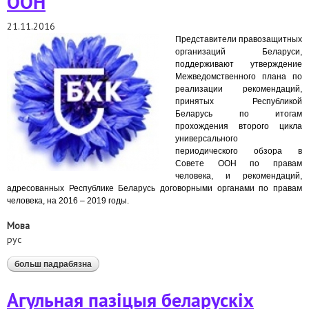
ООН
21.11.2016
Представители правозащитных
организаций Беларуси,
поддерживают утверждение
Межведомственного плана по
реализации рекомендаций,
принятых Республикой
Беларусь по итогам
прохождения второго цикла
универсального
периодического обзора в
Совете ООН по правам
человека, и рекомендаций,
адресованных Республике Беларусь договорными органами по правам
человека, на 2016 – 2019 годы.
Мова
рус
больш падрабязна
аб общая позиция белорусских правозащитных
организаций в связи с принятием
межведомственного плана по реализации
Агульная пазіцыя беларускіх
рекомендаций, адресованных республике беларусь
в рамках механизмов оон