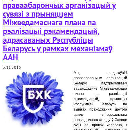
праваабарончых арганізацый у
сувязі з прыняццем
Міжведамаснага плана па
рэалізацыі рэкамендацый,
адрасаваных Рэспубліцы
Беларусь у рамках механізмаў
ААН
3.11.2016
Мы, прадстаўнікі
праваабарончых арганізацый
Беларусі, падтрымліваем
зацвярджэнне Міжведамаснага
плана па рэалізацыі
рэкамендацый, прынятых
Рэспублікай Беларусь па
выніках праходжання другога
цыклу універсальнага
перыядычнага агляду ў Савеце
ААН па правах чалавека, і