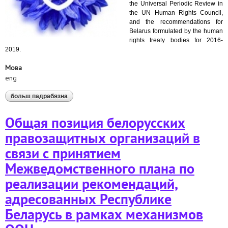
the Universal Periodic Review in
the UN Human Rights Council,
and the recommendations for
Belarus formulated by the human
rights treaty bodies for 2016-
2019.
Мова
eng
больш падрабязна
аб joint position of belarusian human rights
organizations on adoption of interagency plan of
implementation of recommendations for belarus from
Общая позиция белорусских
un mechanisms
правозащитных организаций в
связи с принятием
Межведомственного плана по
реализации рекомендаций,
адресованных Республике
Беларусь в рамках механизмов