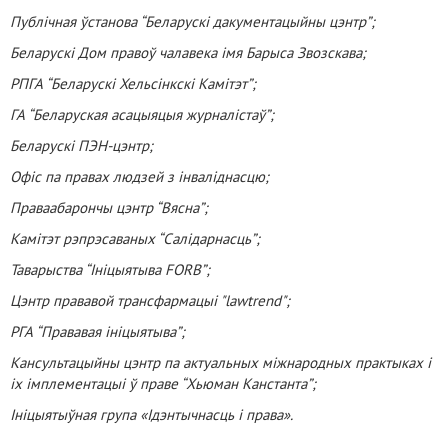
Публічная ўстанова “Беларускі дакументацыйны цэнтр”;
Беларускі Дом правоў чалавека імя Барыса Звозскава;
РПГА “Беларускі Хельсінкскі Камітэт”;
ГА “Беларуская асацыяцыя журналістаў”;
Беларускі ПЭН-цэнтр;
Офіс па правах людзей з інваліднасцю;
Праваабарончы цэнтр “Вясна”;
Камітэт рэпрэсаваных “Салідарнасць”;
Таварыства “Ініцыятыва FORB”;
Цэнтр прававой трансфармацыі "lawtrend";
РГА “Прававая ініцыятыва”;
Кансультацыйны цэнтр па актуальных міжнародных практыках і
іх імплементацыі ў праве “Хьюман Канстанта”;
Ініцыятыўная група «Ідэнтычнасць і права».