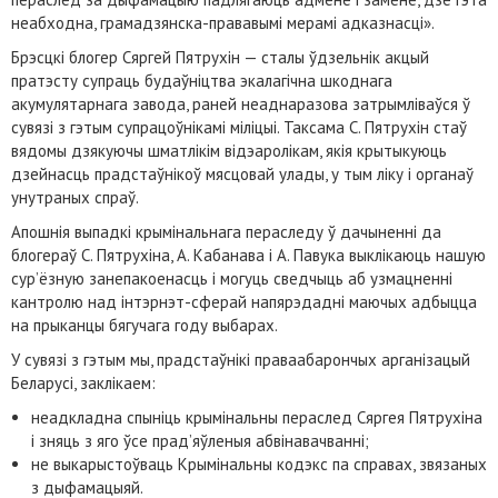
неабходна, грамадзянска-прававымі мерамі адказнасці».
Брэсцкі блогер Cяргей Пятрухін — сталы ўдзельнік акцый
пратэсту супраць будаўніцтва экалагічна шкоднага
акумулятарнага завода, раней неаднаразова затрымліваўся ў
сувязі з гэтым супрацоўнікамі міліцыі. Таксама С. Пятрухін стаў
вядомы дзякуючы шматлікім відэаролікам, якія крытыкуюць
дзейнасць прадстаўнікоў мясцовай улады, у тым ліку і органаў
унутраных спраў.
Апошнія выпадкі крымінальнага пераследу ў дачыненні да
блогераў С. Пятрухіна, А. Кабанава і А. Павука выклікаюць нашую
сур’ёзную занепакоенасць і могуць сведчыць аб узмацненні
кантролю над інтэрнэт-сферай напярэдадні маючых адбыцца
на прыканцы бягучага году выбарах.
У сувязі з гэтым мы, прадстаўнікі праваабарончых арганізацый
Беларусі, заклікаем:
неадкладна спыніць крымінальны пераслед Сяргея Пятрухіна
і зняць з яго ўсе прад’яўленыя абвінавачванні;
не выкарыстоўваць Крымінальны кодэкс па справах, звязаных
з дыфамацыяй.