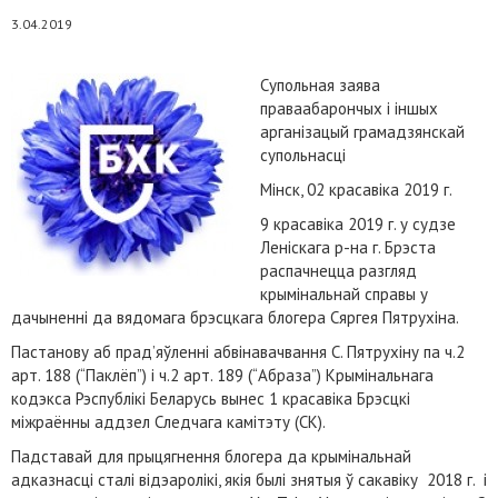
3.04.2019
Супольная заява
праваабарончых і іншых
арганізацый грамадзянскай
супольнасці
Мінск, 02 красавіка 2019 г.
9 красавіка 2019 г. у судзе
Леніскага р-на г. Брэста
распачнецца разгляд
крымінальнай справы у
дачыненні да вядомага брэсцкага блогера Сяргея Пятрухіна.
Пастанову аб прад’яўленні абвінавачвання С. Пятрухіну па ч.2
арт. 188 (“Паклёп”) і ч.2 арт. 189 (“Абраза”) Крымінальнага
кодэкса Рэспублікі Беларусь вынес 1 красавіка Брэсцкі
міжраённы аддзел Следчага камітэту (СК).
Падставай для прыцягнення блогера да крымінальнай
адказнасці сталі відэаролікі, якія былі знятыя ў сакавіку 2018 г. і