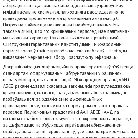
аб прыцягненні да крымінальнай адказнасці супрацоўнікаў
міліцыі пакуль не скончаная, папярэдняга расследавання не
праведзена, прыцягненне да крымінальнай адказнасці С.
Пятрухіна з’яўляецца незаконным і неабгрунтаваным. Мы
таксама лічым, што яго крымінальны пераслед мае палітычна-
матываваны характар і звязаны выключна з рэалізацыяй
С.Пятрухіным гарантаваных Канстытуцыяй і міжнароднымі
нормамі права ў галіне правоў чалавека свабодаў – свабоды
выказвання меркавання, збору і распаўсюду інфармацыі.
Дэкрыміналізацыя дыфамацыйных правапарушэнняў з'яўляецца
стандартам, сфармуляваным і абгрунтаваным у рашэннях
шэрагу міжнародных арганізацый. Міжнародныя органы, ААН і
АБСЕ, рэкамендавалі скасаваць законы, якія прадугледжваюць
крымінальную адказнасць за дыфамацыю, або, як мінімум, не
пазбаўляць волі за здзяйсненне дыфамацыйных
правапарушэнняў, прыняўшы за норму грамадзянска-прававы
пераслед. Паўнамоцныя прадстаўнікі ААН, АБСЕ і ААД па
пытаннях свабоды слова заяўлялі, што «крымінальны пераслед
за дыфамацыю не з'яўляецца апраўданым абмежаваннем
свабоды выказвання перакананняў; усе законы пра крымінальны
пераслед за дыфамацыю падлягаюць адмене і замене, дзе гэта