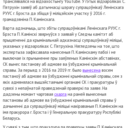
трансляваліся на відэахостынгу YouTube. У гэтых відэароліках С.
Пятрухін заявіў аб датычнасці шэрагу супрацоўнікаў Ленінскага
РУУС г. Брэста да збіцця ў міліцэйскім участку ў 2016 г.
грамадзяніна П. Камінскага.
Варта адзначыць, што збіты супрацоўнікамі Ленінскага РУУС г.
Брэста П. Камінскі звярнуўся з заявай у Следчы камітэт аб
прыцягненні да крымінальнай адказнасці супрацоўнікаў міліцыі,
указаных у відэароліках С. Пятрухіна. Нягледзячы на ​​тое, што
экспертыза зафіксавала нанесеныя П. Камінскаму пабоі і не
выключае іх прычыненне пры заяўленых Камінскім абставінах,
СК вынес пастанову аб адмове ва ўзбуджэнні крымінальнай
справы. За перыяд з 2016 па 2019 гг. было
вынесена
восем
пастаноў аб адмове ва ўзбуджэнні крымінальнай справы, сем з
якіх адмянялася вышэйстаячымі органамі СК і пракуратуры ў
сувязі з непаўнатой праведзенай праверкі па заяве. На
дадзены момант чарговая
скарга
на раней вынесеныя
пастановы аб адмове ва ўзбуджэнні крымінальнай справы ў
дачыненні да супрацоўнікаў міліцыі накіраваныя П. Камінскім на
імя пракурора г. Брэста і ў Генеральную пракуратуру Рэспублікі
Беларусь.
У сувязі з тым, што працэдура па праверцы заявы П. Камінскага