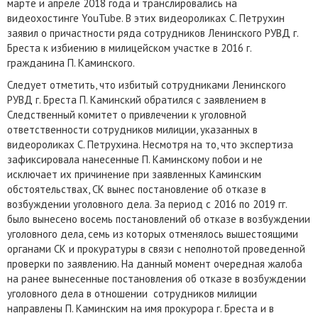
марте и апреле 2018 года и транслировались на
видеохостинге YouTube. В этих видеороликах С. Петрухин
заявил о причастности ряда сотрудников Ленинского РУВД г.
Бреста к избиению в милицейском участке в 2016 г.
гражданина П. Каминского.
Следует отметить, что избитый сотрудниками Ленинского
РУВД г. Бреста П. Каминский обратился с заявлением в
Следственный комитет о привлечении к уголовной
ответственности сотрудников милиции, указанных в
видеороликах С. Петрухина. Несмотря на то, что экспертиза
зафиксировала нанесенные П. Каминскому побои и не
исключает их причинение при заявленных Каминским
обстоятельствах, СК вынес постановление об отказе в
возбуждении уголовного дела. За период с 2016 по 2019 гг.
было вынесено восемь постановлений об отказе в возбуждении
уголовного дела, семь из которых отменялось вышестоящими
органами СК и прокуратуры в связи с неполнотой проведенной
проверки по заявлению. На данный момент очередная жалоба
на ранее вынесенные постановления об отказе в возбуждении
уголовного дела в отношении сотрудников милиции
направлены П. Каминским на имя прокурора г. Бреста и в