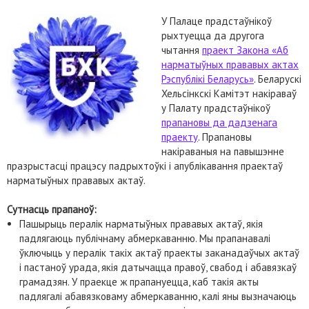
У Палаце прадстаўнікоў
рыхтуецца да другога
чытання
праект Закона «Аб
нарматыўных прававых актах
Рэспублікі Беларусь»
. Беларускі
Хельсінкскі Камітэт накіраваў
у Палату прадстаўнікоў
прапановы да дадзенага
праекту
. Прапановы
накіраваныя на павышэнне
празрыстасці працэсу падрыхтоўкі і апублікавання праектаў
нарматыўных прававых актаў.
Сутнасць прапаноў:
Пашырыць пералік нарматыўных прававых актаў, якія
падлягаюць публічнаму абмеркаванню. Мы прапанавалі
ўключыць у пералік такіх актаў праекты заканадаўчых актаў
і пастаноў урада, якія датычацца правоў, свабод і абавязкаў
грамадзян. У праекце ж прапануецца, каб такія акты
падлягалі абавязковаму абмеркаванню, калі яны вызначаюць