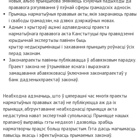
новыя, альбо прынцыпова змяняюць існуючыя падыходы да
прававога рэгулявання ў пэўнай сферы грамадскіх адносін.
Прымаць нарматыўныя прававыя акты, якія закранаюць правы
і свабоды грамадзян, на дзвюх дзяржаўных мовах.
Адным з крытэраў ацэнкі адпаведнасці праекта
нарматыўнага прававога акта Канстытуцыі пры правядзенні
юрыдычнай экспертызы павінен быць
крытэр недыскрымінацыі і захавання прынцыпу роўнасці ўсіх
перад законам.
Законапраекты павінны публікавацца ў абавязковым парадку.
Праект закона не ўтрымлівае яснага і выразнага
замацавання абавязковасці ўключэння законапраектаў у
банк дадзеныхпраектаў законаў.
Неабходна адзначыць, што ў цяперашні час многія праекты
нарматыўных прававых актаў не публікуюцца аж да іх
прыняцця, абгрунтаванне неабходнасці прыняцця акта
недаступна нават экспертнай супольнасці. Прыняцце нашых
прапаноў выправіць гэты недахоп і дазволіць зрабіць
нарматворчы працэс больш празрыстым. Гэта дасць магчымасць
павысіць якасць і эфектыўнасць прымаемых законаў.