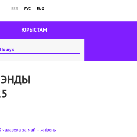
БЕЛ
РУС
ENG
ЮРЫСТАМ
ТРЭНДЫ
25
 чалавека за май – жнівень