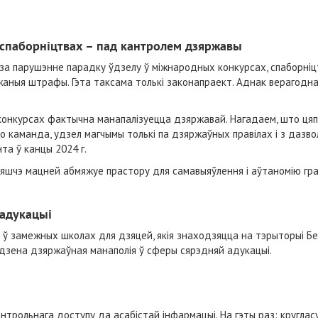
 спаборніцтвах – пад кантролем дзяржавы
а парушэнне парадку ўдзелу ў міжнародных конкурсах, спаборніцтв
аныя штрафы. Гэта таксама толькі законапраект. Аднак верагоднас
онкурсах фактычна манапалізуецца дзяржавай. Нагадаем, што цяпе
бо каманда, удзел магчымы толькі па дзяржаўных правілах і з дазв
та ў канцы 2024 г.
яшчэ мацней абмяжуе прастору для самавыяўлення і аўтаномію гра
адукацыі
ў замежных школах для дзяцей, якія знаходзяцца на тэрыторыі Бел
дзена дзяржаўная манаполія ў сферы сярэдняй адукацыі.
антрольнага доступу да асабістай інфармацыі. На гэты раз: кругла