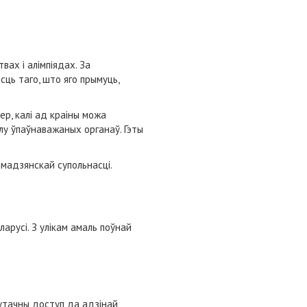
ах і алімпіядах. За
ць таго, што яго прымуць,
р, калі ад краіны можа
олу ўпаўнаважаных органаў. Гэты
мадзянскай супольнасці.
арусі. З улікам амаль поўнай
сутачны доступ да адзінай