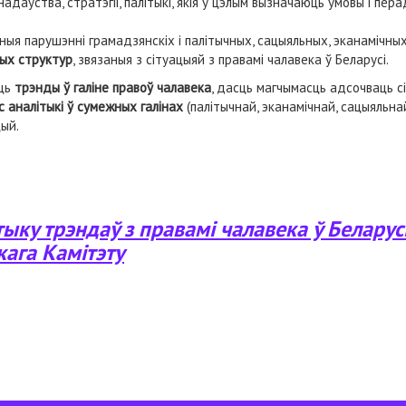
адаўства, стратэгіі, палітыкі, якія ў цэлым вызначаюць умовы і пер
ныя парушэнні грамадзянскіх і палітычных, сацыяльных, эканамічных
ных структур
, звязаныя з сітуацыяй з правамі чалавека ў Беларусі.
ець
трэнды ў галіне правоў чалавека
, дасць магчымасць адсочваць с
 аналітыкі ў сумежных галінах
(палітычнай, эканамічнай, сацыяльнай
цый.
ыку трэндаў з правамі чалавека ў Беларус
кага Камітэту