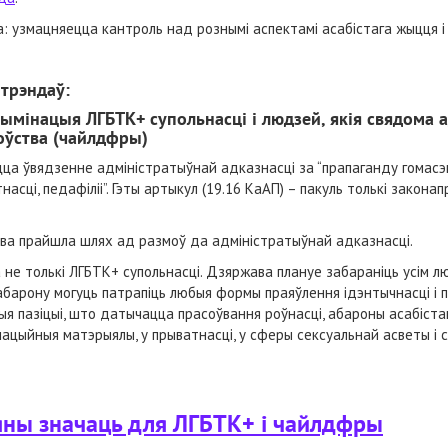
: узмацняецца кантроль над рознымі аспектамі асабістага жыцця і
 трэндаў:
ымінацыя ЛГБТК+ супольнасці і людзей, якія свядома 
оўства (чайлдфры)
ца ўвядзенне адміністратыўнай адказнасці за “прапаганду гомасэк
насці, педафіліі”. Гэты артыкул (19.16 КаАП) – пакуль толькі закона
ава прайшла шлях ад размоў да адміністратыўнай адказнасці.
е толькі ЛГБТК+ супольнасці. Дзяржава плануе забараніць усім л
барону могуць патрапіць любыя формы праяўлення ідэнтычнасці і па
чыя пазіцыі, што датычацца прасоўвання роўнасці, абароны асабіста
ацыйныя матэрыялы, у прыватнасці, у сферы сексуальнай асветы і с
 яны значаць для ЛГБТК+ і чайлдфры