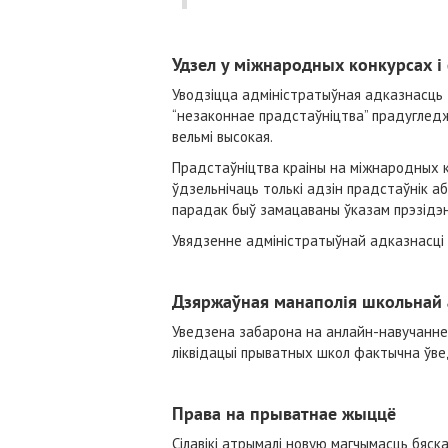
Удзел у міжнародных конкурсах і
Уводзіцца адміністратыўная адказнасць з
“незаконнае прадстаўніцтва” прадугледж
вельмі высокая.
Прадстаўніцтва краіны на міжнародных к
ўдзельнічаць толькі адзін прадстаўнік а
парадак быў замацаваны ўказам прэзідэн
Увядзенне адміністратыўнай адказнасці 
Дзяржаўная манаполія школьнай 
Уведзена забарона на анлайн-навучанне 
ліквідацыі прыватных школ фактычна ўве
Права на прыватнае жыццё
Сілавікі атрымалі новую магчымасць бяск