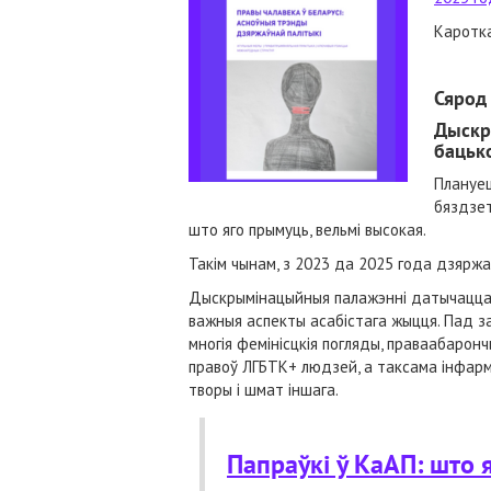
Каротка
Сярод
Дыскр
бацьк
Плануец
бяздзет
што яго прымуць, вельмі высокая.
Такім чынам, з 2023 да 2025 года дзярж
Дыскрымінацыйныя палажэнні датычацца н
важныя аспекты асабістага жыцця. Пад за
многія фемінісцкія погляды, праваабарон
правоў ЛГБТК+ людзей, а таксама інфарм
творы і шмат іншага.
Папраўкі ў КаАП: што