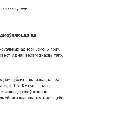
 самавыяўлення.
адмаўляюцца ад
суальных адносін, змены полу,
праект. Аднак верагоднасць таго,
юдзям публічна выказвацца пра
зіцыі ЛГБТК+ супольнасці,
га жыцця, правоў жанчын і
ямейнага планавання, мастацкія