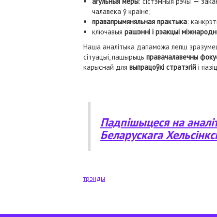
агульныя меры
: сістэмныя рэчы
—
закан
чалавека ў краіне;
правапрымяняльная практыка
: канкрэт
ключавыя
рашэнні і рэакцыі міжнарод
Наша аналітыка дапаможа лепш зразум
сітуацыі, пашырыць
правачалавечны фокус
карыснай для
выпрацоўкі стратэгій
і пазі
Падпішыцеся на аналіт
Беларускага Хельсінкс
трэнды