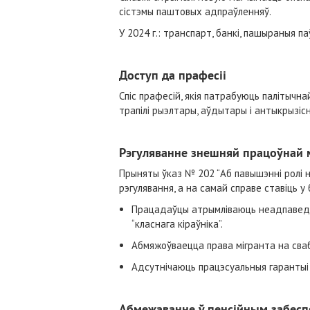
сістэмы паштовых адпраўленняў.
У 2024 г.: транспарт, банкі, пашыраныя
Доступ да прафесіі
Спіс прафесій, якія патрабуюць палітычна
трапілі рыэлтары, аўдытары і антыкрызісн
Рэгуляванне знешняй працоўнай 
Прыняты ўказ № 202 “Аб павышэнні ролі н
рэгулявання, а на самай справе ставіць у
Працадаўцы атрымліваюць неадпаведн
“класнага кіраўніка”.
Абмяжоўваецца права мігранта на сва
Адсутнічаюць працэсуальныя гарантыі
Абмежаванне ў пенсійным забеспя