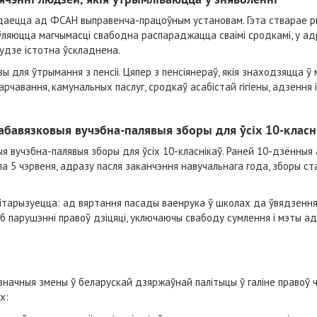
даецца ад ФСАН выправенча-працоўным установам. Гэта стварае р
ўляюцца магчымасці свабодна распараджацца сваімі сродкамі, у ад
будзе істотна ўскладнена.
 для ўтрымання з пенсіі. Цяпер з пенсіянераў, якія знаходзяцца ў 
чавання, камунальных паслуг, сродкаў асабістай гігіены, адзення і
абавязковыя вучэбна-палявыя зборы для ўсіх 10-класн
ыя вучэбна-палявыя зборы для ўсіх 10-класнікаў. Раней 10-дзённыя 
па 5 чэрвеня, адразу пасля заканчэння навучальнага года, зборы ст
ілітарызуецца: ад вяртання пасады ваенрука ў школах да ўвядзення
і аб парушэнні правоў дзіцяці, уключаючы свабоду сумлення і мэты ад
начныя змены ў беларускай дзяржаўнай палітыцы ў галіне правоў ч
х: