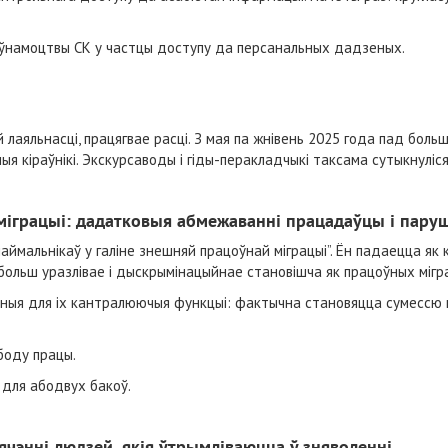
 паўнамоцтвы СК у частцы доступу да персанальных дадзеных.
й лаяльнасці, працягвае расці. З мая па жнівень 2025 года пад бол
ыя кіраўнікі. Экскурсаводы і гіды-перакладчыкі таксама сутыкнуліс
міграцыі: дадатковыя абмежаванні працадаўцы і паруш
аймальнікаў у галіне знешняй працоўнай міграцыі”. Ён падаецца як
 больш уразлівае і дыскрымінацыйнае становішча як працоўных мігра
ыя для іх кантралюючыя функцыі: фактычна становяцца сумессю 
боду працы.
 для абодвух бакоў.
чэнні людзей, якія ўтрымліваюцца ў зняволенні