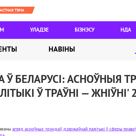
ЯМ
УЛАДЗЕ
БІЗНЭСУ
НДА
ЕНТЫ
НАВІНЫ
 Ў БЕЛАРУСІ: АСНОЎНЫЯ 
ТЫКІ Ў ТРАЎНІ — ЖНІЎНІ' 
каваны
агляд асноўных трэндаў дзяржаўнай палітыкі ў сферы правоў
ода
.