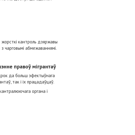
ьш жорсткі кантроль дзяржавы
я з чарговымі абмежаваннямі.
энне правоў мігрантаў
 крок да больш эфектыўнага
нтаў, так і іх працадаўцаў.
кантралюючага органа і