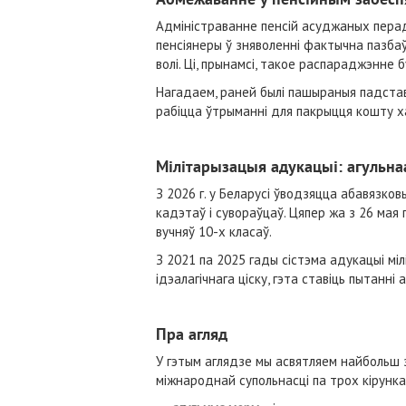
Адміністраванне пенсій асуджаных пера
пенсіянеры ў зняволенні фактычна пазба
волі. Ці, прынамсі, такое распараджэнне 
Нагадаем, раней былі пашыраныя падставы
рабіцца ўтрыманні для пакрыцця кошту хар
Мілітарызацыя адукацыі: агульна
З 2026 г. у Беларусі ўводзяцца абавязков
кадэтаў і сувораўцаў. Цяпер жа з 26 мая 
вучняў 10-х класаў.
З 2021 па 2025 гады сістэма адукацыі м
ідэалагічнага ціску, гэта ставіць пытанн
Пра агляд
У гэтым аглядзе мы асвятляем найбольш з
міжнароднай супольнасці па трох кірунка