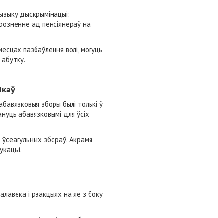
ызыку дыскрымінацыі:
розненне ад пенсіянераў на
месцах пазбаўлення волі, могуць
 абутку.
ікаў
абавязковыя зборы былі толькі ў
ануць абавязковымі для ўсіх
 ўсеагульных збораў. Акрамя
укацыі.
алавека і рэакцыях на яе з боку