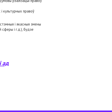
адумовы рэалізацыі правоў
 і культурных правоў
істэмныя і якасныя змены
 сферы і г.д.), будзе
і ад