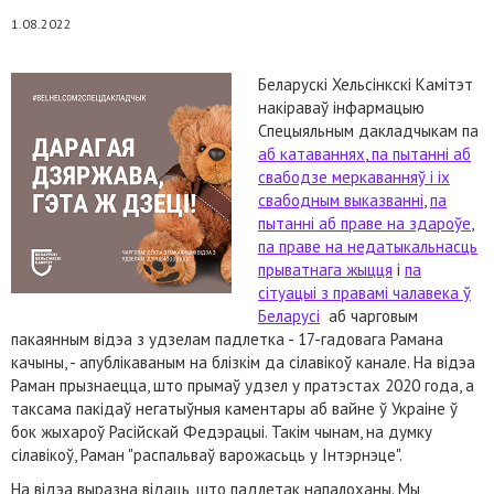
1.08.2022
Беларускі Хельсінкскі Камітэт
накіраваў інфармацыю
Спецыяльным дакладчыкам па
аб катаваннях
,
па пытанні аб
свабодзе меркаванняў і іх
свабодным выказванні
,
па
пытанні аб праве на здароўе
,
па праве на недатыкальнасць
прыватнага жыцця
і
па
сітуацыі з правамі чалавека ў
Беларусі
аб чарговым
пакаянным відэа з удзелам падлетка - 17-гадовага Рамана
качыны, - апублікаваным на блізкім да сілавікоў канале. На відэа
Раман прызнаецца, што прымаў удзел у пратэстах 2020 года, а
таксама пакідаў негатыўныя каментары аб вайне ў Украіне ў
бок жыхароў Расійскай Федэрацыі. Такім чынам, на думку
сілавікоў, Раман "распальваў варожасьць у Інтэрнэце".
На відэа выразна відаць, што падлетак напалоханы. Мы