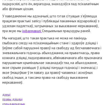
падкрэслілі, што ён, верагодна, знаходзіўся пад псіхалагічным
або фізічным ціскам.
У паведамленні мы адзначылі, што гэтая сітуацыя з'яўляецца
працягам практыкі запісу і публікацыі пакаянных відэаролікаў з
удзелам падлеткаў, затрыманых за выказванне меркаванняў,
пра якую мы
інфармавалі
Спецыяльныя працэдуры раней.
Мы нагадалі, што такая практыка не можа не пакінуць
глыбокага следу на псіхаэмацыйным стане і здароўе дзіцяці і
ўяўляе сабой парушэнні правоў на свабоду ад бесчалавечнага і
зневажальнага годнасць абыходжання, на прыватнасць, права
кожнага дзіцяці, падазраванага, абвінавачанага або прызнанага
парушаючым крымінальнае заканадаўства, на абыходжанне,
якое спрыяе развіццю ў дзіцяці пачуцця годнасці і значнасці, і
якое ўмацоўвае ў ім павагу да правоў чалавека і асноўных
свабод іншых, а таксама права на свабоду выказвання
меркаванняў.
дзеці
правы дзіцяці
спецдакладчык