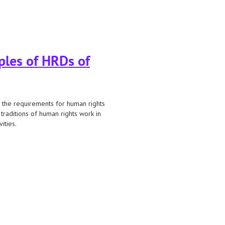
 25 сакавіка 2018 г.
ples of HRDs of
g the requirements for human rights
d traditions of human rights work in
ities.