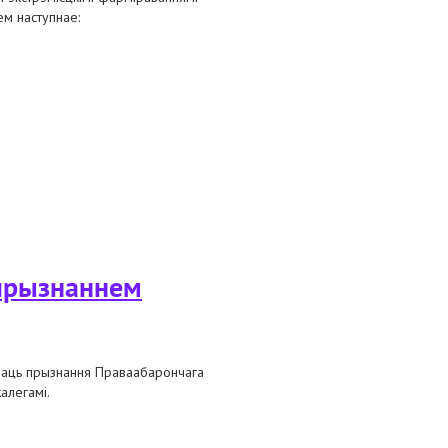
ем наступнае:
ончых арганізацый беларускі пэн,
 прызнаннем
праць прызнання Праваабарончага
алегамі.