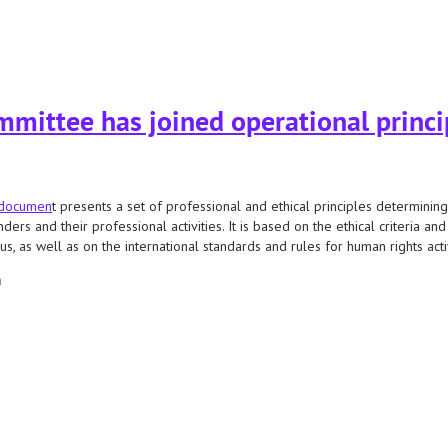
юць масавыя затрыманні напярэдадні і падчас правядзення мірных сходаў
mmittee has joined operational princi
 documen
t presents a set of professional and ethical principles determinin
ders and their professional activities. It is based on the ethical criteria an
us, as well as on the international standards and rules for human rights activ
а
ittee has joined operational principles of hrds of belarus.