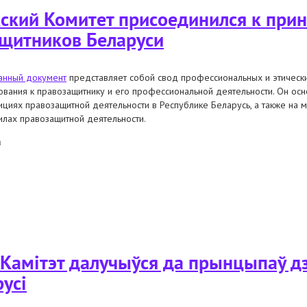
кский Комитет присоединился к при
ащитников Беларуси
анный документ
представляет собой свод профессиональных и этическ
ования к правозащитнику и его профессиональной деятельности. Он осн
ициях правозащитной деятельности в Республике Беларусь, а также на
илах правозащитной деятельности.
а
кский комитет присоединился к принципам деятельности правозащитников
і Камітэт далучыўся да прынцыпаў д
усі