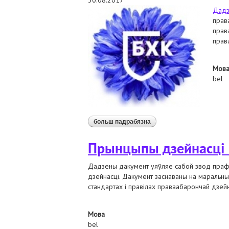
30.08.2017
Дадз
прав
прав
прав
Мов
bel
больш падрабязна
аб беларускі хельсінкск
Прынцыпы дзейнасці 
Дадзены дакумент уяўляе сабой звод прафе
дзейнасці. Дакумент заснаваны на маральны
стандартах і правілах праваабарончай дзейн
Мова
bel