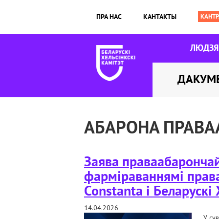
ПРА НАС
КАНТАКТЫ
ЛЮДЗ
ДАКУМ
АБАРОНА ПРАВА
Заява праваабарончай 
фарміраваннямі прав
Constanta і Беларускі 
14.04.2026
У су