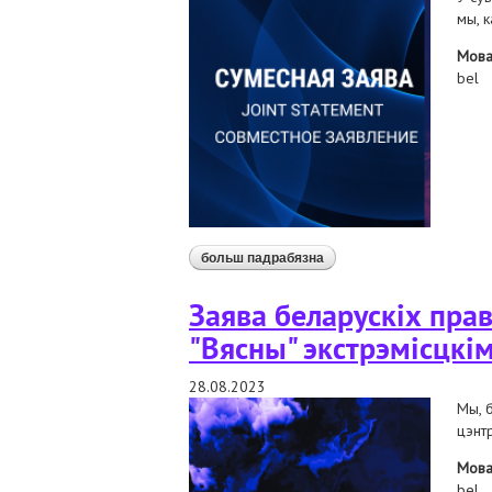
мы, 
Мов
bel
больш падрабязна
аб заява праваабарончай 
human constanta і беларус
Заява беларускіх пра
"Вясны" экстрэмісцк
28.08.2023
Мы, 
цэнт
Мов
bel