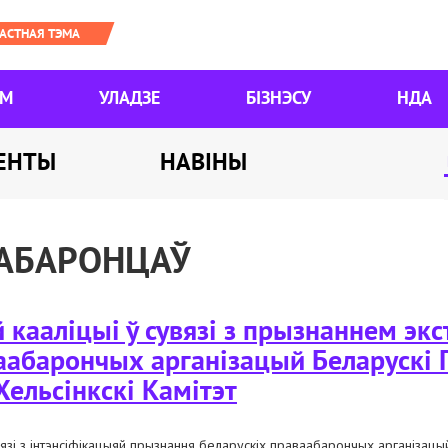
ЯМ
УЛАДЗЕ
БІЗНЭСУ
НДА
ЕНТЫ
НАВІНЫ
АБАРОНЦАЎ
кааліцыі ў сувязі з прызнаннем экс
аабарончых арганізацый Беларускі
Хельсінкскі Камітэт
вязі з інтэнсіфікацыяй прызнання беларускіх праваабарончых арганізацы