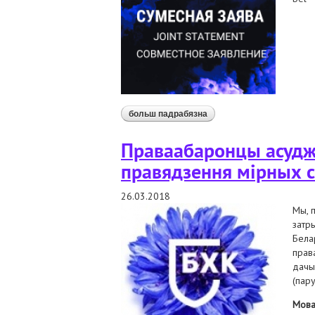
больш падрабязна
аб заява беларускіх пра
Праваабаронцы асудж
правядзення мірных с
26.03.2018
Мы, 
затр
Бела
прав
дачы
(пар
Мов