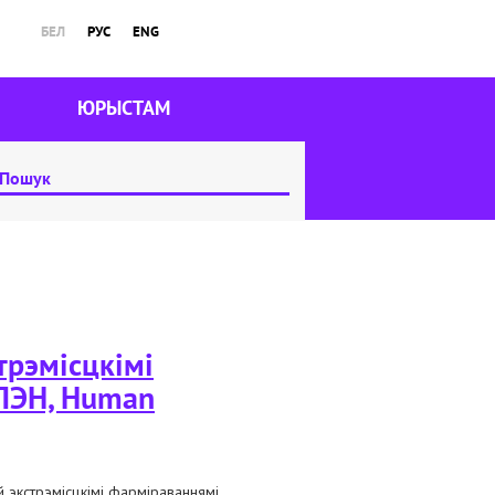
БЕЛ
РУС
ENG
ЮРЫСТАМ
трэмісцкімі
 ПЭН, Human
й экстрэмісцкімі фарміраваннямі