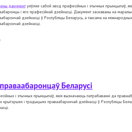
ены дакумент
уяўляе сабой звод прафесійных і этычных прынцыпаў, як
аабаронцы і яго прафесійнай дзейнасці. Дакумент заснаваны на мараль
аабарончай дзейнасці ў Рэспубліцы Беларусь, а таксама на міжнародных 
аабарончай дзейнасці.
а
і камітэт далучыўся да прынцыпаў дзейнасці праваабаронцаў беларусі
праваабаронцаў Беларусі
сійных і этычных прынцыпаў, якія вызначаюць патрабаванні да правааб
х крытэрыях і традыцыях праваабарончай дзейнасці ў Рэспубліцы Бела
асці.