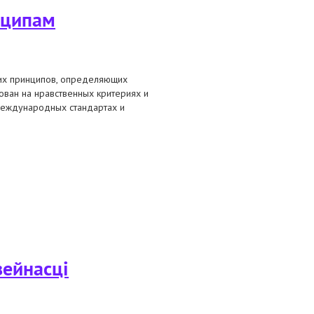
нципам
их принципов, определяющих
ован на нравственных критериях и
 международных стандартах и
 беларуси
зейнасці