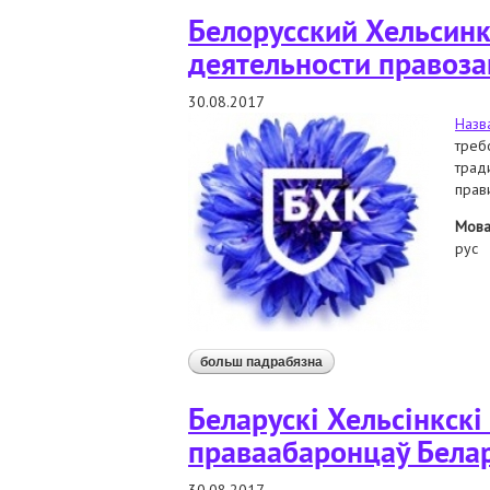
Белорусский Хельсин
деятельности правоз
30.08.2017
Назв
треб
трад
прав
Мов
рус
больш падрабязна
аб белорусский хельсин
Беларускі Хельсінкск
праваабаронцаў Белар