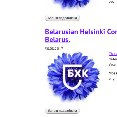
bel
больш падрабязна
аб праваабаронцы асуджа
Belarusian Helsinki Co
Belarus.
30.08.2017
This
defen
Belar
Мов
eng
больш падрабязна
аб belarusian helsinki comm