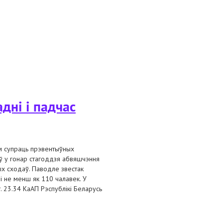
армаваннем
ні і падчас
ем супраць прэвентыўных
ў у гонар стагоддзя абвяшчэння
ых сходаў. Паводле звестак
і не менш як 110 чалавек. У
т. 23.34 КаАП Рэспублікі Беларусь