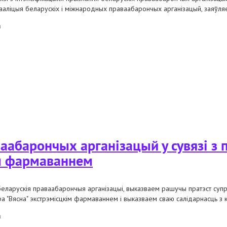
кааліцыя беларускіх і міжнародных праваабарончых арганізацый, заяўля
а
кааліцыі ў сувязі з прызнаннем экстрэмісцкімі фарміраваннямі праваабар
кі хельсінкскі камітэт
ваабарончых арганізацый у сувязі з
ім фармаваннем
беларускія праваабарончыя арганізацыі, выказваем рашучы пратэст су
ра "Вясна" экстрэмісцкім фармаваннем і выказваем сваю салідарнасць з к
а