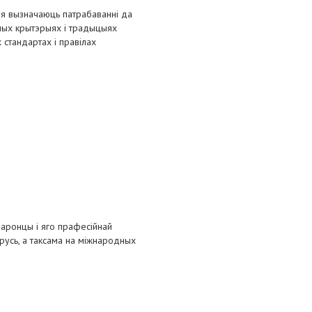
ія вызначаюць патрабаванні да
ных крытэрыях і традыцыях
стандартах і правілах
аронцы і яго прафесійнай
русь, а таксама на міжнародных