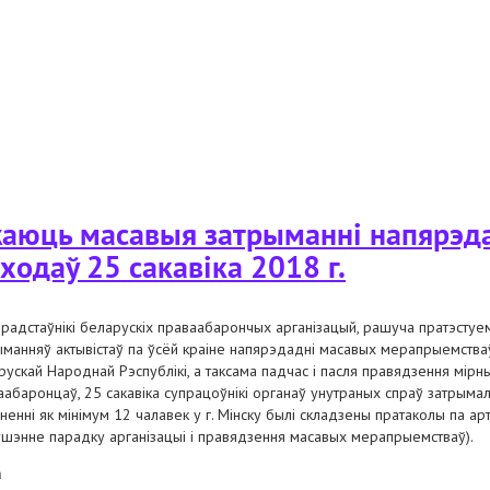
ваабарончых арганізацый у сувязі з прызнаннем "вясны" экстрэмісцкім ф
аюць масавыя затрыманні напярэдад
ходаў 25 сакавіка 2018 г.
прадстаўнікі беларускіх праваабарончых арганізацый, рашуча пратэсту
ыманняў актывістаў па ўсёй краіне напярэдадні масавых мерапрыемства
рускай Народнай Рэспублікі, а таксама падчас і пасля правядзення мірн
аабаронцаў, 25 сакавіка супрацоўнікі органаў унутраных спраў затрымал
ненні як мінімум 12 чалавек у г. Мінску былі складзены пратаколы па ар
ушэнне парадку арганізацыі і правядзення масавых мерапрыемстваў).
а