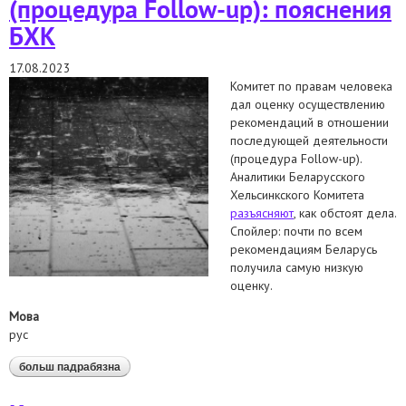
(процедура Follow-up): пояснения
БХК
17.08.2023
Комитет по правам человека
дал оценку осуществлению
рекомендаций в отношении
последующей деятельности
(процедура Follow-up).
Аналитики Беларусского
Хельсинкского Комитета
разъясняют
, как обстоят дела.
Спойлер: почти по всем
рекомендациям Беларусь
получила самую низкую
оценку.
Мова
рус
больш падрабязна
аб комитет по правам человека оценил
осуществление рекомендаций в отношении
последующей деятельности (процедура follow-up):
пояснения бхк