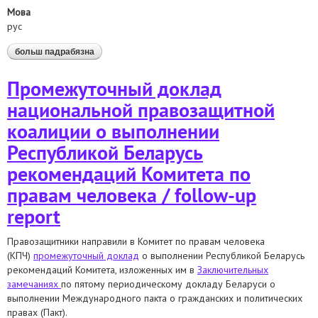
Мова
рус
больш падрабязна
аб промежуточный доклад национальной
правозащитной коалиции о выполнении
республикой беларусь рекомендаций комитета по
Промежуточный доклад
правам человека / follow-up report
национальной правозащитной
коалиции о выполнении
Республикой Беларусь
рекомендаций Комитета по
правам человека / follow-up
report
Правозащитники направили в Комитет по правам человека
(КПЧ)
промежуточный доклад
о выполнении Республикой Беларусь
рекомендаций Комитета, изложенных им в
Заключительных
замечаниях
по пятому периодическому докладу Беларуси о
выполнении Международного пакта о гражданских и политических
правах (Пакт).