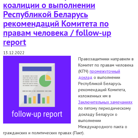
коалиции о выполнении
Республикой Беларусь
рекомендаций Комитета по
правам человека / follow-up
report
13.12.2022
Правозащитники направили в
Комитет по правам человека
(КПЧ)
промежуточный
доклад
о выполнении
Республикой Беларусь
рекомендаций Комитета,
изложенных им в
Заключительных замечаниях
по пятому периодическому
докладу Беларуси о
выполнении
Международного пакта о
гражданских и политических правах (Пакт).