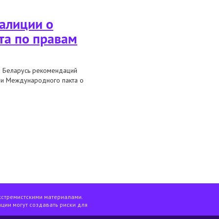
алиции о
та по правам
й Беларусь рекомендаций
ии Международного пакта о
омендаций комитета по правам
кстремистскими материалами.
ции могут создавать риски для