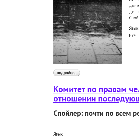
деят
дела
Спой
Язык
рус
подробнее
о комитет по правам человека о
бхк
Комитет по правам че
отношении последующ
Спойлер: почти по всем 
Язык