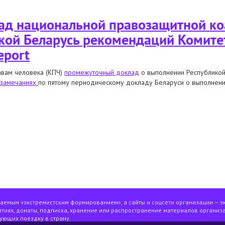
д национальной правозащитной ко
кой Беларусь рекомендаций Комите
eport
авам человека (КПЧ)
промежуточный доклад
о выполнении Республико
 замечаниях
по пятому периодическому докладу Беларуси о выполнен
альной правозащитной коалиции о выполнении республикой беларусь рек
ваемым «экстремистским формированием», а сайты и соцсети организации — э
тиях, донаты, подписка, хранение или распространение материалов организа
ующих поездку в страну.