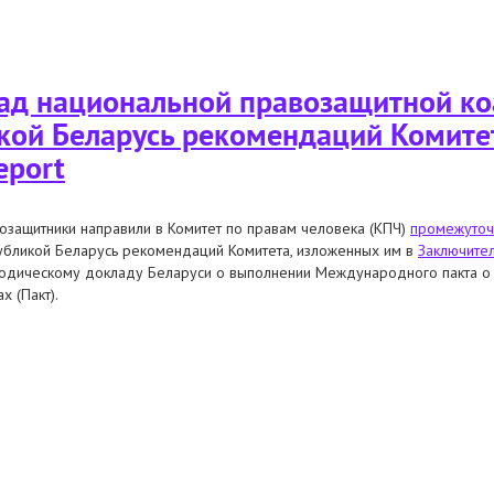
ал оценку осуществлению рекомендаций в отношении последующей деятель
д национальной правозащитной ко
кой Беларусь рекомендаций Комите
eport
озащитники направили в Комитет по правам человека (КПЧ)
промежуточ
убликой Беларусь рекомендаций Комитета, изложенных им в
Заключите
одическому докладу Беларуси о выполнении Международного пакта о 
х (Пакт).
альной правозащитной коалиции о выполнении республикой беларусь рек