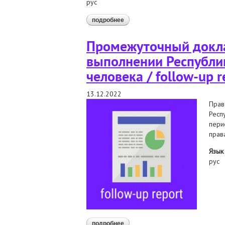
рус
подробнее
о комитет по правам человека д
Промежуточный докла
выполнении Республи
человека / follow-up r
13.12.2022
Прав
Респ
пери
права
Язык
рус
подробнее
о промежуточный доклад национ