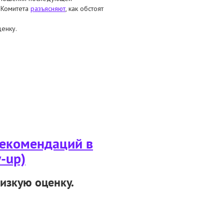
о Комитета
разъясняют
, как обстоят
енку.
 (процедура follow-up): пояснения
рекомендаций в
-up)
изкую оценку.