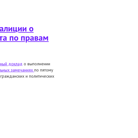
ности (процедура follow-up)
алиции о
та по правам
ный доклад
о выполнении
льных замечаниях
по пятому
гражданских и политических
омендаций комитета по правам