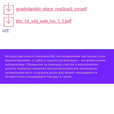
grazhdanskiy_obzor_realizacii_cur.pdf
bhc_16_sdg_web_rus_1_1.pdf
ЦУР
Белорусские власти признали БХК так называемым «экстремистским
формированием», а сайты и соцсети организации — экстремистскими
материалами. Обращение за помощью, участие в мероприятиях,
донаты, подписка, хранение или распространение материалов
организации могут создавать риски для людей, находящихся в
Беларуси или планирующих поездку в страну.