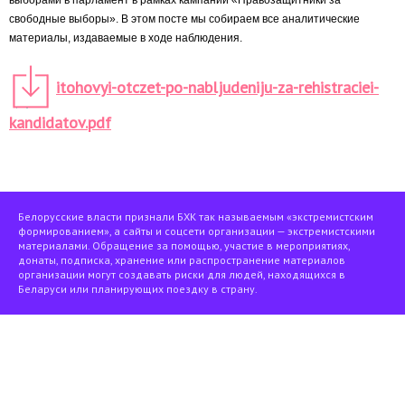
выборами в парламент в рамках кампании «Правозащитники за
свободные выборы». В этом посте мы собираем все аналитические
материалы, издаваемые в ходе наблюдения.
itohovyi-otczet-po-nabljudeniju-za-rehistraciei-
kandidatov.pdf
Белорусские власти признали БХК так называемым «экстремистским
формированием», а сайты и соцсети организации — экстремистскими
материалами. Обращение за помощью, участие в мероприятиях,
донаты, подписка, хранение или распространение материалов
организации могут создавать риски для людей, находящихся в
Беларуси или планирующих поездку в страну.