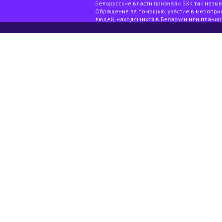
Белорусские власти признали БХК так назы
Обращение за помощью, участие в мероприя
людей, находящихся в Беларуси или планир