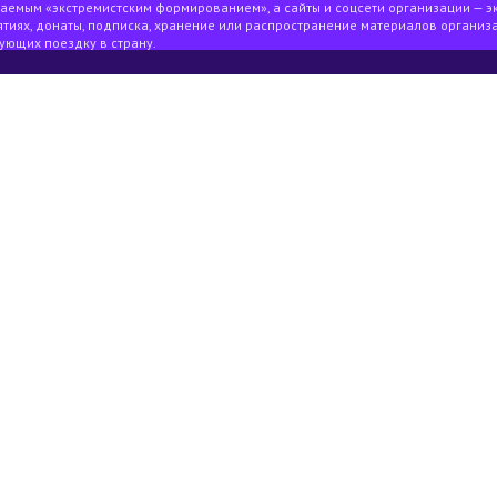
ваемым «экстремистским формированием», а сайты и соцсети организации — э
тиях, донаты, подписка, хранение или распространение материалов организа
ующих поездку в страну.