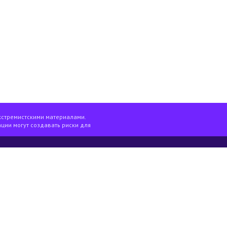
кстремистскими материалами.
ции могут создавать риски для