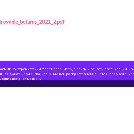
irovanie_belarus_2021_2.pdf
ваемым «экстремистским формированием», а сайты и соцсети организации — э
тиях, донаты, подписка, хранение или распространение материалов организа
ующих поездку в страну.