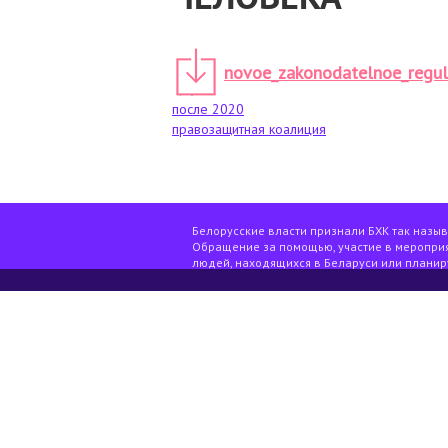
novoe_zakonodatelnoe_regul
после 2020
правозащитная коалиция
Белорусские власти признали БХК так назы
Обращение за помощью, участие в мероприя
людей, находящихся в Беларуси или планир