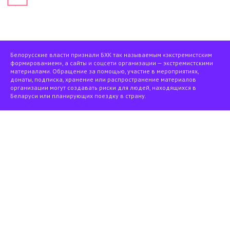
Белорусские власти признали БХК так называемым «экстремистским
формированием», а сайты и соцсети организации — экстремистскими
материалами. Обращение за помощью, участие в мероприятиях,
донаты, подписка, хранение или распространение материалов
организации могут создавать риски для людей, находящихся в
Беларуси или планирующих поездку в страну.