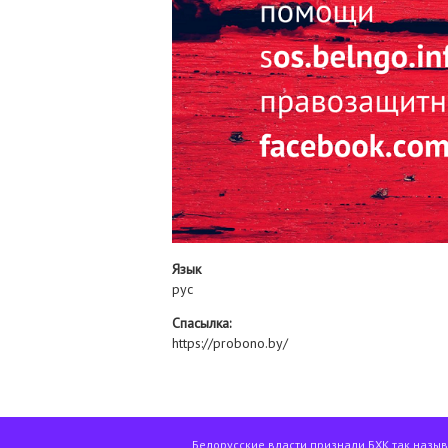
Язык
рус
Спасылка:
https://probono.by/
Белорусские власти признали БХК так назы