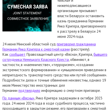
«Вясна» и
нижеподписавшиеся
организации призывают
власти Беларуси остановить
казнь гражданина Германии
Рико Кригера, приговоренного
к расстрелу в Беларуси 24
июня 2024 года.
24 июня Минский областной суд
приговорил гражданина
Германии Рико Кригера к смертной казни
(расстрелу).
Как
сообщает
Правозащитный центр «Вясна», Кригера,
бывшего
сотрудника Немецкого Красного Креста
, обвиняют, в
частности, в «наемничестве», «терроризме», «создании
экстремистского формирования» и «умышленном приведении в
непригодность транспортного средства или путей сообщения».
Подробности дела и точные обвинения неизвестны, однако 19
июля Министерство иностранных дел
Германии
подтвердило
информацию о смертном приговоре.
По данным «Вясны»
, Рико Кригера задержали в октябре 2023
года. 24 июня 2024 года в ходе судебного процесса, частично
проходившего в закрытом режиме, его приговорили к смертной