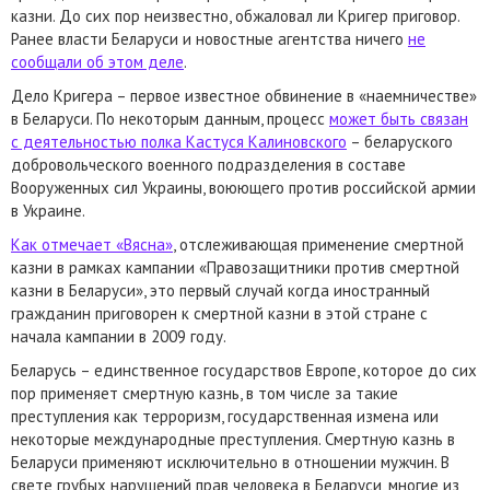
казни. До сих пор неизвестно, обжаловал ли Кригер приговор.
Ранее власти Беларуси и новостные агентства ничего
не
сообщали об этом деле
.
Дело Кригера – первое известное обвинение в «наемничестве»
в Беларуси. По некоторым данным, процесс
может быть связан
с деятельностью полка Кастуся Калиновского
– беларуского
добровольческого военного подразделения в составе
Вооруженных сил Украины, воюющего против российской армии
в Украине.
Как отмечает «Вясна»
, отслеживающая применение смертной
казни в рамках кампании «Правозащитники против смертной
казни в Беларуси», это первый случай когда иностранный
гражданин приговорен к смертной казни в этой стране с
начала кампании в 2009 году.
Беларусь – единственное государствов Европе, которое до сих
пор применяет смертную казнь, в том числе за такие
преступления как терроризм, государственная измена или
некоторые международные преступления. Смертную казнь в
Беларуси применяют исключительно в отношении мужчин. В
свете грубых нарушений прав человека в Беларуси, многие из