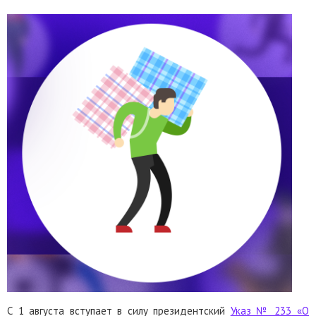
С 1 августа вступает в силу президентский
У
каз № 233
«
О